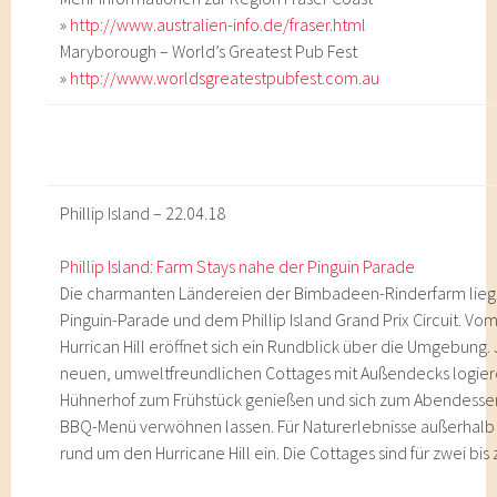
»
http://www.australien-info.de/fraser.html
Maryborough – World’s Greatest Pub Fest
»
http://www.worldsgreatestpubfest.com.au
Phillip Island – 22.04.18
Phillip Island: Farm Stays nahe der Pinguin Parade
Die charmanten Ländereien der Bimbadeen-Rinderfarm lie
Pinguin-Parade und dem Phillip Island Grand Prix Circuit.
Hurrican Hill eröffnet sich ein Rundblick über die Umgebung. 
neuen, umweltfreundlichen Cottages mit Außendecks logier
Hühnerhof zum Frühstück genießen und sich zum Abendesse
BBQ-Menü verwöhnen lassen. Für Naturerlebnisse außerhal
rund um den Hurricane Hill ein. Die Cottages sind für zwei bi