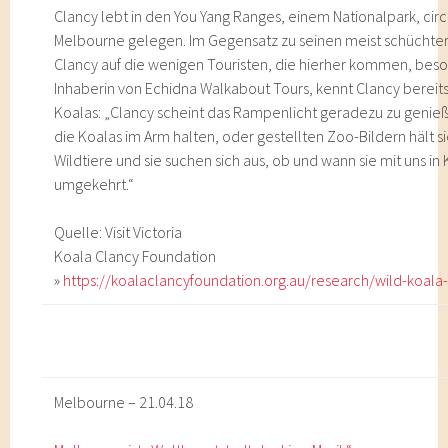
Clancy lebt in den You Yang Ranges, einem Nationalpark, cir
Melbourne gelegen. Im Gegensatz zu seinen meist schüchter
Clancy auf die wenigen Touristen, die hierher kommen, besond
Inhaberin von Echidna Walkabout Tours, kennt Clancy bereits 
Koalas: „Clancy scheint das Rampenlicht geradezu zu genieß
die Koalas im Arm halten, oder gestellten Zoo-Bildern hält si
Wildtiere und sie suchen sich aus, ob und wann sie mit uns in 
umgekehrt.“
Quelle: Visit Victoria
Koala Clancy Foundation
»
https://koalaclancyfoundation.org.au/research/wild-koala
Melbourne – 21.04.18