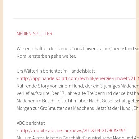
MEDIEN-SPLITTER
Wissenschaftler der James Cook Universität in Queensland s
Korallensterben gehe weiter.
Urs Wälterlin berichtet im Handelsblatt
»
http://app.handelsblatt.com/technik/energie-umwelt/211
Rührende Story von einem Hund, der ein 3-jähriges Mädchen,
verlief aufspürte: Der 17 Jahre alte Treiberhund der selbst hal
Mädchen im Busch, leistet ihm über Nacht Gesellschaft gelei
Morgen zur Großmutter des Mädchens. Jetzt ist der Hund „Eh
ABC berichtet
»
http://mobile.abc.net.au/news/2018-04-21/9683494
Mullum Australia ist ein Geschäft für australische Mode und