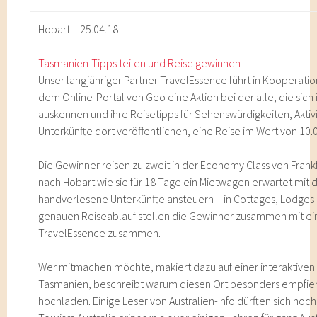
Hobart – 25.04.18
Tasmanien-Tipps teilen und Reise gewinnen
Unser langjähriger Partner TravelEssence führt in Kooperati
dem Online-Portal von Geo eine Aktion bei der alle, die sich
auskennen und ihre Reisetipps für Sehenswürdigkeiten, Aktiv
Unterkünfte dort veröffentlichen, eine Reise im Wert von 10
Die Gewinner reisen zu zweit in der Economy Class von Frankf
nach Hobart wie sie für 18 Tage ein Mietwagen erwartet mit
handverlesene Unterkünfte ansteuern – in Cottages, Lodges 
genauen Reiseablauf stellen die Gewinner zusammen mit e
TravelEssence zusammen.
Wer mitmachen möchte, makiert dazu auf einer interaktiven K
Tasmanien, beschreibt warum diesen Ort besonders empfiehl
hochladen. Einige Leser von Australien-Info dürften sich noc