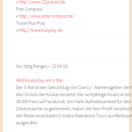
»
http://www.22places.de
Pink Compass
»
http://www.pinkcompass.de
Travel Run Play
»
http://travelrunplay.de
You Yang Ranges – 22.04.18
Wild Koala Day am 3. Mai
Der 3. Mai ist der Geburtstag von Clancy – Namensgeber der No
den Schutz der Koalas einsetzt. Der achtjährige Koala ist ein
38.000 Fans auf Facebook. Um mehr Aufmerksamkeit für den S
Lebensräume zu generieren, haben die Non-Profit-Gesellsch
der Reiseveranstalter Echidna Walkabout Tours aus Melbourn
ausgerufen.