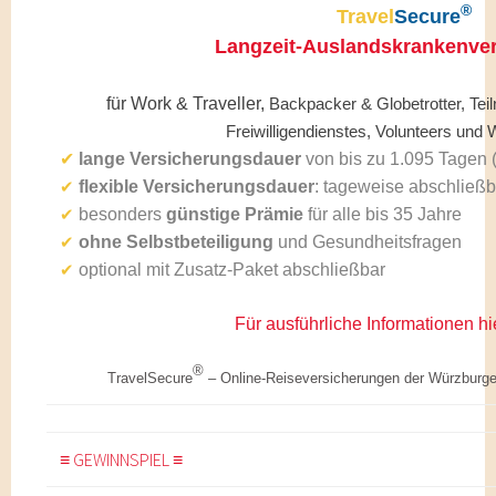
®
Travel
Secure
Langzeit-Auslandskrankenve
für Work & Traveller,
Backpacker & Globetrotter, T
Freiwilligendienstes, Volunteers 
✔
lange Versicherungsdauer
von bis zu 1.095 Tagen 
flexible Versicherungsdauer
: tageweise abschließ
✔
besonders
günstige Prämie
für alle bis 35 Jahre
✔
ohne Selbstbeteiligung
und Gesundheitsfragen
✔
optional mit Zusatz-Paket abschließbar
✔
Für ausführliche Informationen hi
®
TravelSecure
– Online-
Reiseversicherungen der Würzburge
≡ GEWINNSPIEL ≡