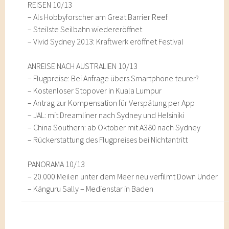
REISEN 10/13
– Als Hobbyforscher am Great Barrier Reef
– Steilste Seilbahn wiedereröffnet
– Vivid Sydney 2013: Kraftwerk eröffnet Festival
ANREISE NACH AUSTRALIEN 10/13
– Flugpreise: Bei Anfrage übers Smartphone teurer?
– Kostenloser Stopover in Kuala Lumpur
– Antrag zur Kompensation für Verspätung per App
– JAL: mit Dreamliner nach Sydney und Helsiniki
– China Southern: ab Oktober mit A380 nach Sydney
– Rückerstattung des Flugpreises bei Nichtantritt
PANORAMA 10/13
– 20.000 Meilen unter dem Meer neu verfilmt Down Under
– Känguru Sally – Medienstar in Baden