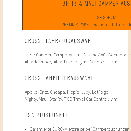
BRITZ & MAUI CAMPER AUS
– TSA SPECIAL –
PREMIUM PAKET buchen – 1. Tankfül
GROSSE FAHRZEUGAUSWAHL
Hitop Camper, Campervan mit Dusche/WC, Wohnmobil
Allradcamper, Allradfahrzeug mit Dachzelt u.v.m.
GROSSE ANBIETERAUSWAHL
Apollo, Britz, Cheapa, Hippie, Jucy, Let´s go,
Mighty, Maui, StarRV, TCC-Travel Car Centre u.v.m.
TSA PLUSPUNKTE
Garantierte EURO-Mietpreise bei Camperbuchungen