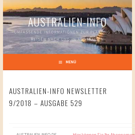
Springe
zum
AUSTRALIEN-INFO
Inhalt
UMFASSENDE INFORMATIONEN ZUR PLANUNG VON
REISEN NACH UND IN AUSTRALIEN
MENÜ
AUSTRALIEN-INFO NEWSLETTER
9/2018 – AUSGABE 529
AUSTRALIEN-
INFO
.DE
Hier können Sie Ihr Abonnemen