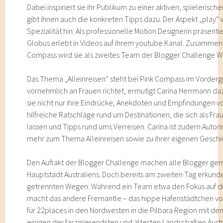
Dabei inspiriert sie ihr Publikum zu einer aktiven, spieleri
gibt ihnen auch die konkreten Tipps dazu. Der Aspekt „play“
Spezialität hin: Als professionelle Motion Designerin präsenti
Globus erlebt in Videos auf ihrem youtube Kanal. Zusammen
Compass wird sie als zweites Team der Blogger Challenge We
Das Thema „Alleinreisen“ steht bei Pink Compass im Vordergr
vornehmlich an Frauen richtet, ermutigt Carina Herrmann dazu
sie nicht nur ihre Eindrücke, Anekdoten und Empfindungen 
hilfreiche Ratschläge rund um Destinationen, die sich als 
lassen und Tipps rund ums Verreisen. Carina ist zudem Autor
mehr zum Thema Alleinreisen sowie zu ihrer eigenen Geschic
Den Auftakt der Blogger Challenge machen alle Blogger gem
Hauptstadt Australiens. Doch bereits am zweiten Tag erkund
getrennten Wegen: Während ein Team etwa den Fokus auf di
macht das andere Fremantle – das hippe Hafenstädtchen von 
für 22places in den Nordwesten in die Pilbara Region mit dem
einigen der faszinierendsten und ältesten Landschaften Aust