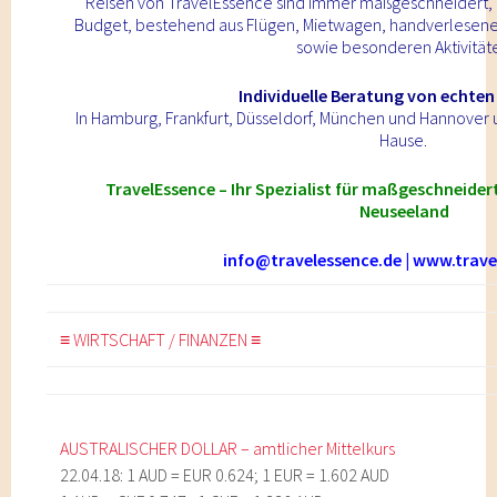
Reisen von TravelEssence sind immer maßgeschneidert, 
Budget, bestehend aus Flügen, Mietwagen, handverlesene
sowie besonderen Aktivität
Individuelle Beratung von echten
In Hamburg, Frankfurt, Düsseldorf, München und Hannover 
Hause.
TravelEssence – Ihr Spezialist für maßgeschneider
Neuseeland
info@travelessence.de
|
www.trave
≡ WIRTSCHAFT / FINANZEN ≡
AUSTRALISCHER DOLLAR – amtlicher Mittelkurs
22.04.18: 1 AUD = EUR 0.624; 1 EUR = 1.602 AUD