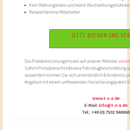
Kein Währungsrisiko und keine Wechselkursgebühren
Reiseerfahrene Mitarbeiter
JETZT BUCHEN UND SP
Das Preisberechnungsmodul auf unserer Website
www.t
Sofort-Preisübersicht inklusive Fahrzeugbeschreibung u
ausserdem können Sie sich unverbindlich & kostenlos per 
Angebot mit einem umfassenden Versicherungspaket-V
www.t-s-a.de
E-Mail:
info@t-s-a.de
Tel.: +49 (0) 7502 940860