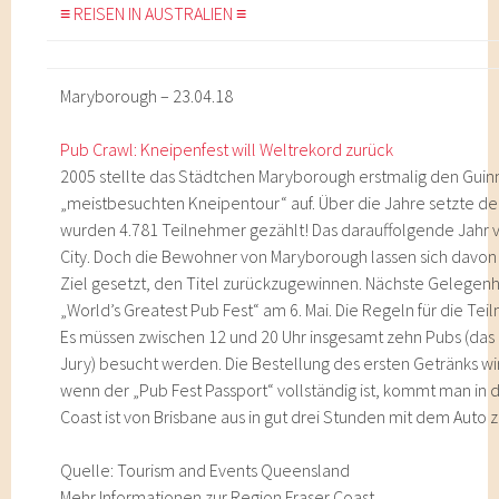
≡ REISEN IN AUSTRALIEN ≡
Maryborough – 23.04.18
Pub Crawl: Kneipenfest will Weltrekord zurück
2005 stellte das Städtchen Maryborough erstmalig den Gui
„meistbesuchten Kneipentour“ auf. Über die Jahre setzte de
wurden 4.781 Teilnehmer gezählt! Das darauffolgende Jahr ve
City. Doch die Bewohner von Maryborough lassen sich davon 
Ziel gesetzt, den Titel zurückzugewinnen. Nächste Gelegenh
„World’s Greatest Pub Fest“ am 6. Mai. Die Regeln für die Te
Es müssen zwischen 12 und 20 Uhr insgesamt zehn Pubs (das 
Jury) besucht werden. Die Bestellung des ersten Getränks wir
wenn der „Pub Fest Passport“ vollständig ist, kommt man in d
Coast ist von Brisbane aus in gut drei Stunden mit dem Auto z
Quelle: Tourism and Events Queensland
Mehr Informationen zur Region Fraser Coast