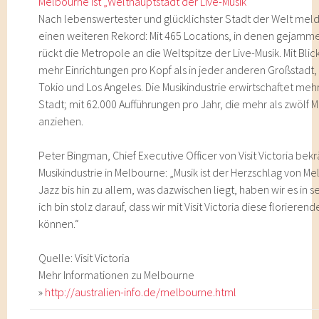
Melbourne ist „Welthauptstadt der Live-Musik“
Nach lebenswertester und glücklichster Stadt der Welt meld
einen weiteren Rekord: Mit 465 Locations, in denen gejamm
rückt die Metropole an die Weltspitze der Live-Musik. Mit Bli
mehr Einrichtungen pro Kopf als in jeder anderen Großstadt
Tokio und Los Angeles. Die Musikindustrie erwirtschaftet mehr 
Stadt; mit 62.000 Aufführungen pro Jahr, die mehr als zwölf 
anziehen.
Peter Bingman, Chief Executive Officer von Visit Victoria bekr
Musikindustrie in Melbourne: „Musik ist der Herzschlag von 
Jazz bis hin zu allem, was dazwischen liegt, haben wir es in
ich bin stolz darauf, dass wir mit Visit Victoria diese floriere
können.“
Quelle: Visit Victoria
Mehr Informationen zu Melbourne
»
http://australien-info.de/melbourne.html