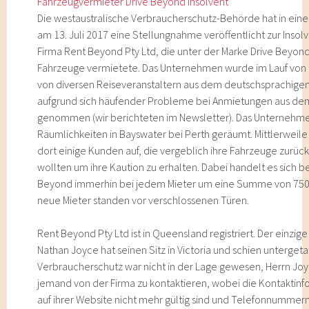
Fahrzeugvermieter Drive Beyond insolvent
Die westaustralische Verbraucherschutz-Behörde hat in einer
am 13. Juli 2017 eine Stellungnahme veröffentlicht zur Insol
Firma Rent Beyond Pty Ltd, die unter der Marke Drive Beyond
Fahrzeuge vermietete. Das Unternehmen wurde im Lauf von
von diversen Reiseveranstaltern aus dem deutschsprachig
aufgrund sich häufender Probleme bei Anmietungen aus de
genommen (wir berichteten im Newsletter). Das Unternehme
Räumlichkeiten in Bayswater bei Perth geräumt. Mittlerweil
dort einige Kunden auf, die vergeblich ihre Fahrzeuge zurü
wollten um ihre Kaution zu erhalten. Dabei handelt es sich be
Beyond immerhin bei jedem Mieter um eine Summe von 750
neue Mieter standen vor verschlossenen Türen.
Rent Beyond Pty Ltd ist in Queensland registriert. Der einzige
Nathan Joyce hat seinen Sitz in Victoria und schien untergeta
Verbraucherschutz war nicht in der Lage gewesen, Herrn Jo
jemand von der Firma zu kontaktieren, wobei die Kontaktin
auf ihrer Website nicht mehr gültig sind und Telefonnummer