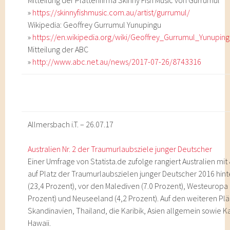
Mitteilung der Plattenfirma Skinny Fish Music von Gurrumul
»
https://skinnyfishmusic.com.au/artist/gurrumul/
Wikipedia: Geoffrey Gurrumul Yunupingu
»
https://en.wikipedia.org/wiki/Geoffrey_Gurrumul_Yunupin
Mitteilung der ABC
»
http://www.abc.net.au/news/2017-07-26/8743316
Allmersbach i.T. – 26.07.17
Australien Nr. 2 der Traumurlaubsziele junger Deutscher
Einer Umfrage von Statista.de zufolge rangiert Australien mit
auf Platz der Traumurlaubszielen junger Deutscher 2016 hin
(23,4 Prozent), vor den Malediven (7.0 Prozent), Westeuropa 
Prozent) und Neuseeland (4,2 Prozent). Auf den weiteren Plä
Skandinavien, Thailand, die Karibik, Asien allgemein sowie 
Hawaii.