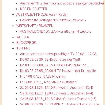
Australien Nr. 2 der Traumurlaubsziele junger Deutscher
MEDIEN-SPLITTER
AUSTRALIEN-INFO.DE Foren-Radar
Beliebteste Beiträge der letzten 3 Wochen
WIRTSCHAFT / FINANZEN
AUSTRALISCHER DOLLAR – amtlicher Mittelkurs
WETTER
RÜCKSPIEGEL
TV-TIPPS
Australien im deutschsprachigen TV: 03.08. – 17.08.
Do 03.08. 07:30_07:45 Schätze der Welt
Do 03.08. 07:00_07:25 ARD ALPHA: Paula und …
Do 03.08. 23:05_00:00 N-TV: Invasion der Krokodile
Fr 04.08. 07:15_07:30 Phoenix:
Fr 04.08. 17:35_18:20 ARTE: Australien
Sa 05.08. 11:25_12:10 Schweiz 1: Australien (3/4)
Sa 05.08. 12:10_13:00 Schweiz 1: Australien (4/4)
Sa 05.08. 18:15_19:15 DMAX: Outback Truckers (45)
So 06.08. 09:30_10:13 MDR: Australiens Nationalparks