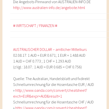
Die Angebots-Pinnwand von AUSTRALIEN-INFO.DE
http://www.australien-info.de/angebote.html
≡ WIRTSCHAFT / FINANZEN ≡
AUSTRALISCHER DOLLAR – amtlicher Mittelkurs
02.08.17: 1 AUD = EUR 0.671; 1 EUR = 1.488 AUD
1 AUD = CHF 0.773 ; 1 CHF = 1.293 AUD
(z.Vgl.: 18.07.: 1 AUD = EUR 0.685 = CHF 0.756)
Quelle: The Australian, Handelsblatt und fxdirekt
Schnellumrechnung für die Hosentasche EUR / AUD
»
http://www.oanda.com/convert/cheatsheet?
exch=EUR&expr=AUD&result=1
Schnellumrechnung für die Hosentasche CHF / AUD
»
http://www.oanda.com/convert/cheatsheet?