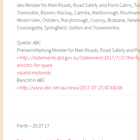
des Minister for Main Roads, Road Safety and Ports Cairns, Tul
Townsville, Bowen, Mackay, Carmila, Marlborough, Rockham
Miriam Vale, Childers, Maryborough, Cooroy, Brisbane, Helen
Coolangatta, Springfield, Gatton and Toowoomba.
Quelle: ABC
Pressemitteilung Minister for Main Roads, Road Safety and Po
»
http://statements.qld.gov.au/Statement/2017/7/27/the-fut
electric-for-quee
nsland-motorists
Bericht in ABC
»
http://www.abc.net.au/news/2017-07-27/8748246
Perth – 25.07.17