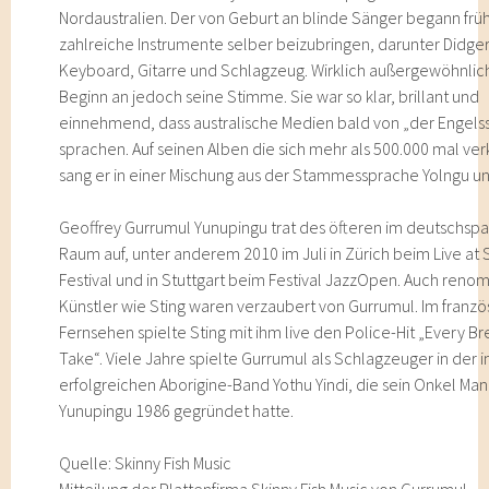
Nordaustralien. Der von Geburt an blinde Sänger begann früh
zahlreiche Instrumente selber beizubringen, darunter Didge
Keyboard, Gitarre und Schlagzeug. Wirklich außergewöhnlic
Beginn an jedoch seine Stimme. Sie war so klar, brillant und
einnehmend, dass australische Medien bald von „der Engel
sprachen. Auf seinen Alben die sich mehr als 500.000 mal ve
sang er in einer Mischung aus der Stammessprache Yolngu un
Geoffrey Gurrumul Yunupingu trat des öfteren im deutschsp
Raum auf, unter anderem 2010 im Juli in Zürich beim Live at 
Festival und in Stuttgart beim Festival JazzOpen. Auch reno
Künstler wie Sting waren verzaubert von Gurrumul. Im franzö
Fernsehen spielte Sting mit ihm live den Police-Hit „Every B
Take“. Viele Jahre spielte Gurrumul als Schlagzeuger in der i
erfolgreichen Aborigine-Band Yothu Yindi, die sein Onkel M
Yunupingu 1986 gegründet hatte.
Quelle: Skinny Fish Music