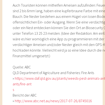
Auch Touristen können mithelfen Ameisen aufzufinden: Feu
sind 2 bis 6mm lang, haben eine kupferbraune Farbe mit ei
Bauch. Die Nester bestehen aus einem Hügel von losen Bod
offensichtlichen Ein- oder Ausgang. Wenn Sie eine verdächt
oder ein Nest entdecken können Sie den Ort an Biosecurity
unter Telefon 13 25 23 melden. (Idee der Redaktion: Am ein
wäre es hier womöglich eine App zu programmieren mit der
verdächtiger Ameisen und/oder Nester gleich mit den GPS-
hochladen könnte. Vielleicht wird ja so eine Idee durch die 
Finanzmittel umgesetzt.)
Quelle: ABC
QLD Department of Agriculture and Fisheries: Fire Ants
»
https://www.daf.qld.gov.au/plants/weeds-pest-animals-ant
ants/fire-ant
s
Bericht der ABC
»
http://www.abc.net.au/news/2017-07-26/8745016