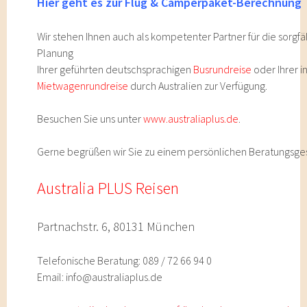
Hier geht es zur Flug & Camperpaket-Berechnung
Wir stehen Ihnen auch als kompetenter Partner für die sorgfä
Planung
Ihrer geführten deutschsprachigen
Busrundreise
oder Ihrer i
Mietwagenrundreise
durch Australien zur Verfügung.
Besuchen Sie uns unter
www.australiaplus.de
.
Gerne begrüßen wir Sie zu einem persönlichen Beratungsge
Australia
PLUS Reisen
Partnachstr. 6, 80131 München
Telefonische Beratung: 089 / 72 66 94 0
Email: info@australiaplus.de