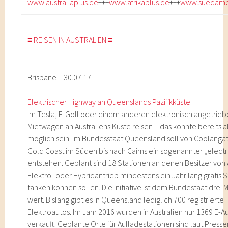
www.australiaplus.de
+++
www.afrikaplus.de
+++
www.suedamer
≡ REISEN IN AUSTRALIEN ≡
Brisbane – 30.07.17
Elektrischer Highway an Queenslands Pazifikküste
Im Tesla, E-Golf oder einem anderen elektronisch angetrie
Mietwagen an Australiens Küste reisen – das könnte bereits 
möglich sein. Im Bundesstaat Queensland soll von Coolangat
Gold Coast im Süden bis nach Cairns ein sogenannter „electr
entstehen. Geplant sind 18 Stationen an denen Besitzer von 
Elektro- oder Hybridantrieb mindestens ein Jahr lang gratis 
tanken können sollen. Die Initiative ist dem Bundestaat drei 
wert. Bislang gibt es in Queensland lediglich 700 registrierte
Elektroautos. Im Jahr 2016 wurden in Australien nur 1369 E-A
verkauft. Geplante Orte für Aufladestationen sind laut Presse