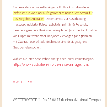
Ein besonders individuelles Angebot für Ihre Australien-Reise
Profitieren Sie von einer außergewöhnlich hohen Kompetenz für
das Zielgebiet Australien
. Dieser Service zur Ausarbeitung
massgeschneiderter Reiseangebote ist primär für Reisende,
die eine sogenannte Baukastenreise planen (also die Kombination
von Flügen mit Wohnmobil und/oder Mietwagen ganz gleich ob
mit Zweirad- oder Allradantrieb) oder eine für sie geeignete
Gruppenreise suchen.
Wählen Sie Ihren Ansprechpartner je nach Ihrer Herkunftsregion.
http://www.australien-info.de/reise-anfrage.html
≡ WETTER ≡
WETTERWERTE für Do 03.08.17 (Minimal/Maximal-Temperatu