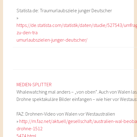
Statista.de: Traumurlaubsziele junger Deutscher
»
https://de.statista.com/statistik/daten/studie/527543/umfr
zu-den-tra
umurlaubszielen-junger-deutscher/
MEDIEN-SPLITTER
Whalewatching mal anders – „von oben“. Auch von Walen las
Drohne spektakuläre Bilder einfangen – wie hier vor Westaus
FAZ: Drohnen-Video von Walen vor Westaustralien
»
http://m.faz.net/aktuell/gesellschaft/australien-wal-beob
drohne-1512
5474.html