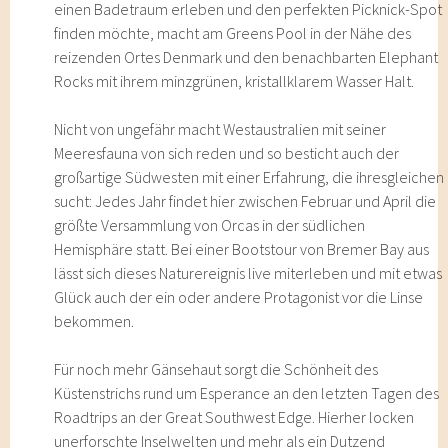
einen Badetraum erleben und den perfekten Picknick-Spot
finden möchte, macht am Greens Pool in der Nähe des
reizenden Ortes Denmark und den benachbarten Elephant
Rocks mit ihrem minzgrünen, kristallklarem Wasser Halt.
Nicht von ungefähr macht Westaustralien mit seiner
Meeresfauna von sich reden und so besticht auch der
großartige Südwesten mit einer Erfahrung, die ihresgleichen
sucht: Jedes Jahr findet hier zwischen Februar und April die
größte Versammlung von Orcas in der südlichen
Hemisphäre statt. Bei einer Bootstour von Bremer Bay aus
lässt sich dieses Naturereignis live miterleben und mit etwas
Glück auch der ein oder andere Protagonist vor die Linse
bekommen.
Für noch mehr Gänsehaut sorgt die Schönheit des
Küstenstrichs rund um Esperance an den letzten Tagen des
Roadtrips an der Great Southwest Edge. Hierher locken
unerforschte Inselwelten und mehr als ein Dutzend