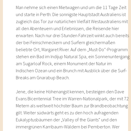
Man nehme sich einen Mietwagen und um die 11 Tage Zeit
und starte in Perth: Die sonnigste Hauptstadt Australiens ist
zugleich das Tor zur natürlichen Vielfalt Westaustraliens mit
all den Abenteuern und Erlebnissen, die Reisende hier
erwarten. Nach nur drei Stunden Fahrzeit winkt auch bereits
der bei Feinschmeckern und Surfern gleichermaßen
beliebte Ort, Margaret River. Auf dem „Must-Do“-Programm
stehen ein Bad im Indijup Natural Spa, ein Sonnenuntergang
am Sugarloaf Rock, einem Monument der Natur im
Indischen Ozean und ein Brunch mit Ausblick über die Surf-
Breaks am Gnarabup Beach.
Jene, die keine Höhenangst kennen, besteigen den Dave
Evans Bicentennial Tree im Warren-Nationalpark, der mit 72
Metern als weltweit höchster Baum zur Brandbeobachtung
gilt. Weiter südwärts geht es zu den hoch aufragenden
Eukalyptusbäumen der „Valley of the Giants“ und den
immergrünen Karribaum-Wäldern bei Pemberton. Wer