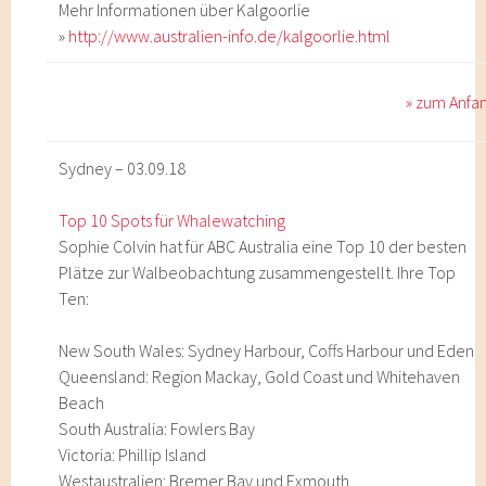
Mehr Informationen über Kalgoorlie
»
http://www.australien-info.de/kalgoorlie.html
» zum Anfa
Sydney – 03.09.18
Top 10 Spots für Whalewatching
Sophie Colvin hat für ABC Australia eine Top 10 der besten
Plätze zur Walbeobachtung zusammengestellt. Ihre Top
Ten:
New South Wales: Sydney Harbour, Coffs Harbour und Eden
Queensland: Region Mackay, Gold Coast und Whitehaven
Beach
South Australia: Fowlers Bay
Victoria: Phillip Island
Westaustralien: Bremer Bay und Exmouth