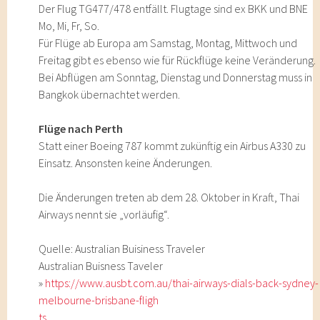
Der Flug TG477/478 entfällt. Flugtage sind ex BKK und BNE
Mo, Mi, Fr, So.
Für Flüge ab Europa am Samstag, Montag, Mittwoch und
Freitag gibt es ebenso wie für Rückflüge keine Veränderung.
Bei Abflügen am Sonntag, Dienstag und Donnerstag muss in
Bangkok übernachtet werden.
Flüge nach Perth
Statt einer Boeing 787 kommt zukünftig ein Airbus A330 zu
Einsatz. Ansonsten keine Änderungen.
Die Änderungen treten ab dem 28. Oktober in Kraft, Thai
Airways nennt sie „vorläufig“.
Quelle: Australian Buisiness Traveler
Australian Buisness Taveler
»
https://www.ausbt.com.au/thai-airways-dials-back-sydney-
melbourne-brisbane-fligh
ts