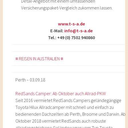
Detail-Angebot mit einem umfassenden
Versicherungspaket-Vergleich zukommen lassen.
www.t-s-a.de
E-Mail:
info@t-s-a.de
Tel.: +49 (0) 7502 940860
≡ REISEN IN AUSTRALIEN ≡
Perth – 03.09.18
RedSands Camper: Ab Oktober auch Allrad-PKW
Seit 2016 vermietet RedSands Campers geländegängige
Toyota Hilux Allradcamper mit schnell und einfach zu
bedienenden Dachzelten ab Perth, Broome und Darwin. Ab
Oktober 2018 vermietet RedSands auch robuste
allradangetriebene Geländewagen vom Typ Toyota