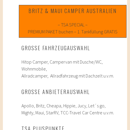
BRITZ & MAUI CAMPER AUSTRALIEN
– TSA SPECIAL –
PREMIUM PAKET buchen – 1. Tankfüllung GRATIS
GROSSE FAHRZEUGAUSWAHL
Hitop Camper, Campervan mit Dusche/WC,
Wohnmobile,
Allradcamper, Allradfahrzeug mit Dachzelt u.v.m.
GROSSE ANBIETERAUSWAHL
Apollo, Britz, Cheapa, Hippie, Jucy, Let´s go,
Mighty, Maui, StarRV, TCC-Travel Car Centre u.v.m.
TSA PLUSPUNKTE