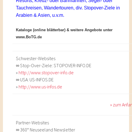
Resorts, Kreuz- oder
Bahnfahrten, Segel- oder
Tauchreisen, Wandertouren, div. Stopover-
Ziele in
Arabien & Asien, u.v.m.
Kataloge (online blätterbar) & weitere Angebote unter
www.BoTG.de
Schwester-Websites
∞ Stop-Over-Ziele: STOPOVER-INFO.DE
»
http://www.stopover-info.de
∞ USA: US-INFOS.DE
»
http://www.us-infos.de
» zum Anfa
Partner-Websites
∞ 360° Neuseeland Newsletter