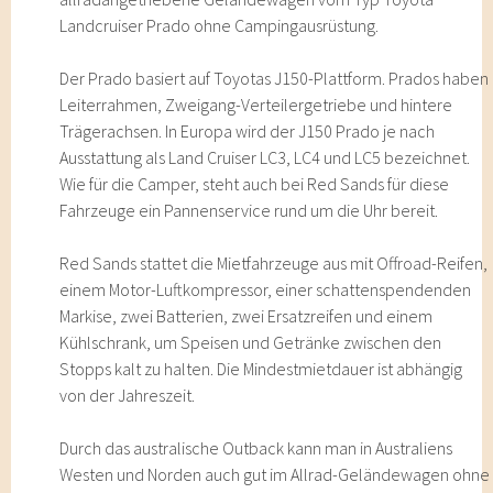
Landcruiser Prado ohne Campingausrüstung.
Der Prado basiert auf Toyotas J150-Plattform. Prados haben
Leiterrahmen, Zweigang-Verteilergetriebe und hintere
Trägerachsen. In Europa wird der J150 Prado je nach
Ausstattung als Land Cruiser LC3, LC4 und LC5 bezeichnet.
Wie für die Camper, steht auch bei Red Sands für diese
Fahrzeuge ein Pannenservice rund um die Uhr bereit.
Red Sands stattet die Mietfahrzeuge aus mit Offroad-Reifen,
einem Motor-Luftkompressor, einer schattenspendenden
Markise, zwei Batterien, zwei Ersatzreifen und einem
Kühlschrank, um Speisen und Getränke zwischen den
Stopps kalt zu halten. Die Mindestmietdauer ist abhängig
von der Jahreszeit.
Durch das australische Outback kann man in Australiens
Westen und Norden auch gut im Allrad-Geländewagen ohne