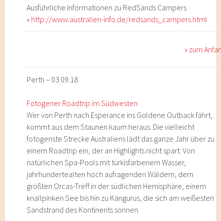
Ausführliche Informationen zu RedSands Campers
»
http://www.australien-info.de/redsands_campers.html
» zum Anfa
Perth – 03.09.18
Fotogener Roadtrip im Südwesten
Wer von Perth nach Esperance ins Goldene Outback fährt,
kommt aus dem Staunen kaum heraus. Die vielleicht
fotogenste Strecke Australiens lädt das ganze Jahr über zu
einem Roadtrip ein, der an Highlights nicht spart: Von
natürlichen Spa-Pools mit türkisfarbenem Wasser,
jahrhundertealten hoch aufragenden Wäldern, dem
größten Orcas-Treff in der südlichen Hemisphäre, einem
knallpinken See bis hin zu Kängurus, die sich am weißesten
Sandstrand des Kontinents sonnen.