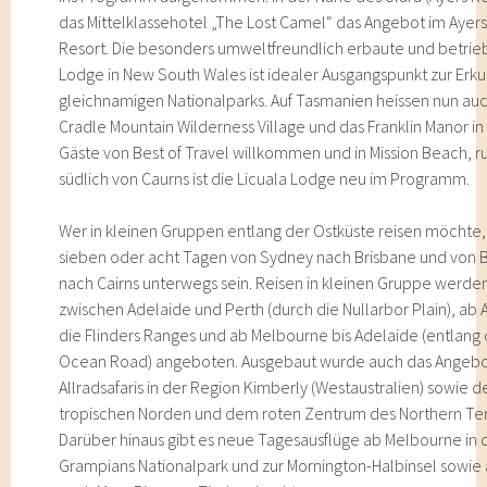
das Mittelklassehotel „The Lost Camel“ das Angebot im Ayer
Resort. Die besonders umweltfreundlich erbaute und betri
Lodge in New South Wales ist idealer Ausgangspunkt zur Erk
gleichnamigen Nationalparks. Auf Tasmanien heissen nun auc
Cradle Mountain Wilderness Village und das Franklin Manor in
Gäste von Best of Travel willkommen und in Mission Beach, 
südlich von Caurns ist die Licuala Lodge neu im Programm.
Wer in kleinen Gruppen entlang der Ostküste reisen möchte,
sieben oder acht Tagen von Sydney nach Brisbane und von 
nach Cairns unterwegs sein. Reisen in kleinen Gruppe werde
zwischen Adelaide und Perth (durch die Nullarbor Plain), ab 
die Flinders Ranges und ab Melbourne bis Adelaide (entlang
Ocean Road) angeboten. Ausgebaut wurde auch das Angebo
Allradsafaris in der Region Kimberly (Westaustralien) sowie 
tropischen Norden und dem roten Zentrum des Northern Terr
Darüber hinaus gibt es neue Tagesausflüge ab Melbourne in 
Grampians Nationalpark und zur Mornington-Halbinsel sowie