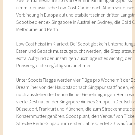
zweiten Jahreshälfte 2018 ab Berlin in Richtung Singapur sta
nimmt der asiatische Low-Cost-Carrier nach Athen seine zwe
Verbindung in Europa auf und etabliert seinen dritten Langst
Scoot bedient ex Singapore in Australien Sydney, die Gold C
Melbourne und Perth.
Low Cost heisst im Klartext: Bei Scoot gibt kein Unterhaltu
Essen und Gepäck muss zugebucht werden, die Sitzplatzaus
extra. Aufgrund der unzähligen Zuschläge ist es wichtig, den
Preisvergleich sorgfältig vorzunehmen.
Unter Scoots Flagge werden vier Flüge pro Woche mit der B
Dreamliner von der Hauptstadt nach Singapur stattfinden, vo
noch ausstehender behördlicher Genehmigungen. Berlin wir
vierte Destination der Singapore Airlines Gruppe in Deutschl
Düsseldorf, Frankfurt und München, die zum Streckennetz de
Konzernmutter gehören. Scoot plant, den Verkauf von Ticket
Strecke Berlin-Singapur im ersten Jahresviertel 2018 aufzu