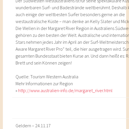
Der Südwesten Westaustraliens ist für seine spektakuläre Kü
wunderbaren Surf- und Badestrände weltberühmt. Deshal
auch einige der weltbesten Surfer besonders gerne an die
westaustralische Küste – man denke an Kelly Slater und Mick
Die Wellen in der Margaret River Region in Australiens Südw
gehören zu den besten der Welt. Australische und internation
Stars nehmen jedes Jahr im April an der Surf-Weltmeistersch
Aware Margaret River Pro“ teil, die hier ausgetragen wird. Su
gesamten Bundesstaat bieten Kurse an. Und dann heißt es: R
Brett und sein Können zeigen!
Quelle: Tourism Western Australia
Mehr Informationen zur Region
»
http://www.australien-info.de/margaret_river.html
Geldern – 24.11.17