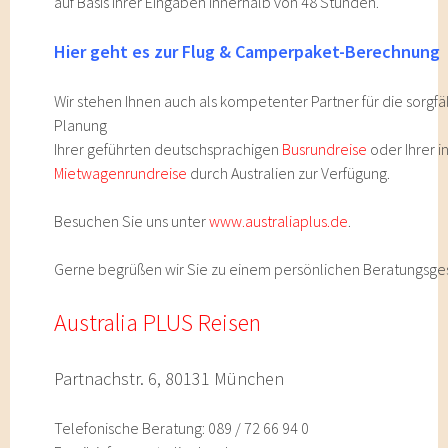
auf Basis Ihrer Eingaben innerhalb von 48 Stunden.
Hier geht es zur Flug & Camperpaket-Berechnung
Wir stehen Ihnen auch als kompetenter Partner für die sorgfä
Planung
Ihrer geführten deutschsprachigen
Busrundreise
oder Ihrer i
Mietwagenrundreise
durch Australien zur Verfügung.
Besuchen Sie uns unter
www.australiaplus.de
.
Gerne begrüßen wir Sie zu einem persönlichen Beratungsge
Australia
PLUS Reisen
Partnachstr. 6, 80131 München
Telefonische Beratung: 089 / 72 66 94 0