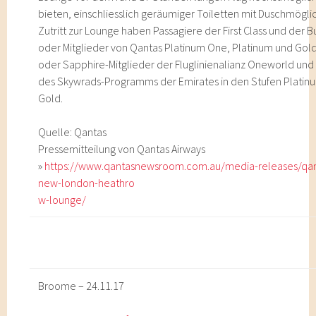
bieten, einschliesslich geräumiger Toiletten mit Duschmöglic
Zutritt zur Lounge haben Passagiere der First Class und der B
oder Mitglieder von Qantas Platinum One, Platinum und Gol
oder Sapphire-Mitglieder der Fluglinienalianz Oneworld und 
des Skywrads-Programms der Emirates in den Stufen Platin
Gold.
Quelle: Qantas
Pressemitteilung von Qantas Airways
»
https://www.qantasnewsroom.com.au/media-releases/qa
new-london-heathro
w-lounge/
Broome – 24.11.17