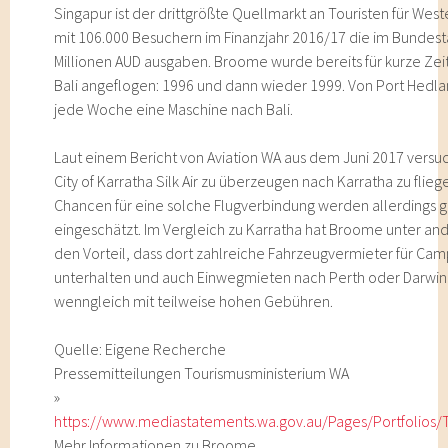
Singapur ist der drittgrößte Quellmarkt an Touristen für West
mit 106.000 Besuchern im Finanzjahr 2016/17 die im Bundest
Millionen AUD ausgaben. Broome wurde bereits für kurze Zei
Bali angeflogen: 1996 und dann wieder 1999. Von Port Hedla
jede Woche eine Maschine nach Bali.
Laut einem Bericht von Aviation WA aus dem Juni 2017 versu
City of Karratha Silk Air zu überzeugen nach Karratha zu flieg
Chancen für eine solche Flugverbindung werden allerdings g
eingeschätzt. Im Vergleich zu Karratha hat Broome unter a
den Vorteil, dass dort zahlreiche Fahrzeugvermieter für Ca
unterhalten und auch Einwegmieten nach Perth oder Darwin
wenngleich mit teilweise hohen Gebühren.
Quelle: Eigene Recherche
Pressemitteilungen Tourismusministerium WA
»
https://www.mediastatements.wa.gov.au/Pages/Portfolios/
Mehr Informationen zu Broome