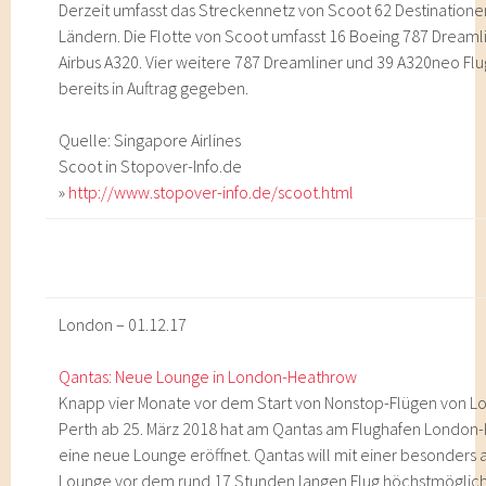
Derzeit umfasst das Streckennetz von Scoot 62 Destinationen
Ländern. Die Flotte von Scoot umfasst 16 Boeing 787 Dreaml
Airbus A320. Vier weitere 787 Dreamliner und 39 A320neo Fl
bereits in Auftrag gegeben.
Quelle: Singapore Airlines
Scoot in Stopover-Info.de
»
http://www.stopover-info.de/scoot.html
London – 01.12.17
Qantas: Neue Lounge in London-Heathrow
Knapp vier Monate vor dem Start von Nonstop-Flügen von 
Perth ab 25. März 2018 hat am Qantas am Flughafen London
eine neue Lounge eröffnet. Qantas will mit einer besonders a
Lounge vor dem rund 17 Stunden langen Flug höchstmöglic