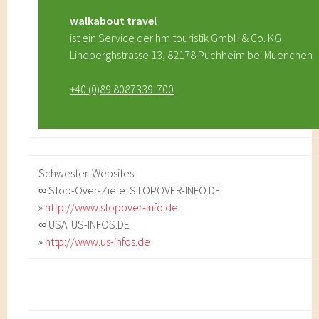
walkabout travel
ist ein Service der hm touristik GmbH & Co. KG
Lindberghstrasse 13, 82178 Puchheim bei Muenchen
+40 (0)89 8087339-700
Schwester-Websites
∞ Stop-Over-Ziele: STOPOVER-INFO.DE
»
http://www.stopover-info.de
∞ USA: US-INFOS.DE
»
http://www.us-infos.de