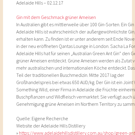
Adelaide Hills – 02.12.17
Gin mit dem Geschmack grüner Ameisen
In Australien gibt es mittlerweile über 100 Gin-Sorten. Ein Gi
Adelaide Hills ist wahrscheinlich der außergewöhnlichste Gi
erhalten kann. Zu finden ist er unter anderem seit Ende No
in der neu eröffneten Qantas Lounge in London. Sacha La Fo
Adelaide Hills hat für seinen „Australian Green Ant Gin“ den
grüner Ameisen entdeckt. Grüne Ameisen werden als Zutat 
mehr australischen und internationalen Köche entdeckt. Das I
Teil der traditionellen Buschmedizin. Mitte 2017 lag der
Großhandelspreis bei etwas 650 AUD/kg. Der Gin ist ein Joint
Something Wild, einer Firma in Adelaide die Früchte einheim
Buschpflanzen und Wildfleisch vermarktet. Sie verfügt auch 
Genehmigung grüne Ameisen im Northern Territory zu samm
Quelle: Eigene Recherche
Website der Adelaide Hills Distillery
»
https://www.adelaidehillsdistillery.com.au/shop/green-ant