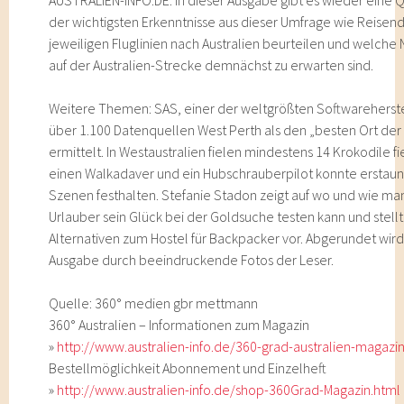
AUSTRALIEN-INFO.DE. In dieser Ausgabe gibt es wieder eine 
der wichtigsten Erkenntnisse aus dieser Umfrage wie Reisend
jeweiligen Fluglinien nach Australien beurteilen und welch
auf der Australien-Strecke demnächst zu erwarten sind.
Weitere Themen: SAS, einer der weltgrößten Softwareherstel
über 1.100 Datenquellen West Perth als den „besten Ort der
ermittelt. In Westaustralien fielen mindestens 14 Krokodile f
einen Walkadaver und ein Hubschrauberpilot konnte erstaun
Szenen festhalten. Stefanie Stadon zeigt auf wo und wie man
Urlauber sein Glück bei der Goldsuche testen kann und stellt
Alternativen zum Hostel für Backpacker vor. Abgerundet wird
Ausgabe durch beeindruckende Fotos der Leser.
Quelle: 360° medien gbr mettmann
360° Australien – Informationen zum Magazin
»
http://www.australien-info.de/360-grad-australien-magazi
Bestellmöglichkeit Abonnement und Einzelheft
»
http://www.australien-info.de/shop-360Grad-Magazin.html