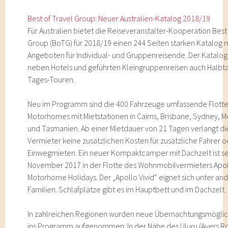
Best of Travel Group: Neuer Australien-Katalog 2018/19
Für Australien bietet die Reiseveranstalter-Kooperation Best
Group (BoTG) für 2018/19 einen 244 Seiten starken Katalog m
Angeboten für Individual- und Gruppenreisende. Der Katalog
neben Hotels und geführten Kleingruppenreisen auch Halbt
Tages-Touren.
Neu im Programm sind die 400 Fahrzeuge umfassende Flotte 
Motorhomes mit Mietstationen in Cairns, Brisbane, Sydney, 
und Tasmanien. Ab einer Mietdauer von 21 Tagen verlangt di
Vermieter keine zusätzlichen Kosten für zusätzliche Fahrer 
Einwegmieten. Ein neuer Kompaktcamper mit Dachzelt ist se
November 2017 in der Flotte des Wohnmobilvermieters Apo
Motorhome Holidays. Der „Apollo Vivid“ eignet sich unter an
Familien. Schlafplätze gibt es im Hauptbett und im Dachzelt.
In zahlreichen Regionen wurden neue Übernachtungsmöglic
ins Programm aufgenommen: In der Nähe des Uluru (Ayers Ro