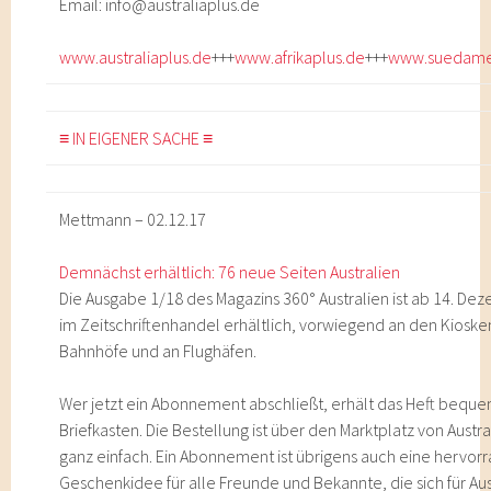
Email: info@australiaplus.de
www.australiaplus.de
+++
www.afrikaplus.de
+++
www.suedamer
≡ IN EIGENER SACHE ≡
Mettmann – 02.12.17
Demnächst erhältlich: 76 neue Seiten Australien
Die Ausgabe 1/18 des Magazins 360° Australien ist ab 14. D
im Zeitschriftenhandel erhältlich, vorwiegend an den Kioske
Bahnhöfe und an Flughäfen.
Wer jetzt ein Abonnement abschließt, erhält das Heft beque
Briefkasten. Die Bestellung ist über den Marktplatz von Austra
ganz einfach. Ein Abonnement ist übrigens auch eine hervo
Geschenkidee für alle Freunde und Bekannte, die sich für Aus