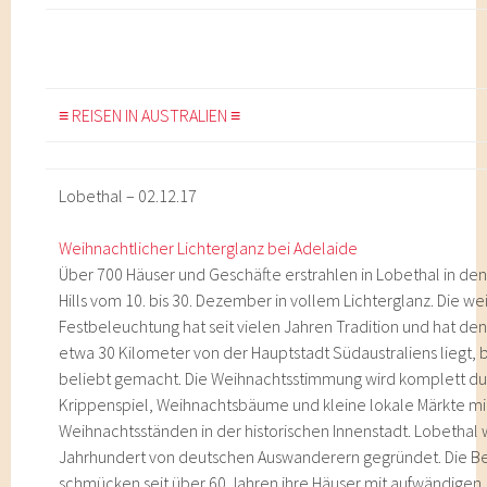
≡ REISEN IN AUSTRALIEN ≡
Lobethal – 02.12.17
Weihnachtlicher Lichterglanz bei Adelaide
Über 700 Häuser und Geschäfte erstrahlen in Lobethal in de
Hills vom 10. bis 30. Dezember in vollem Lichterglanz. Die w
Festbeleuchtung hat seit vielen Jahren Tradition und hat den
etwa 30 Kilometer von der Hauptstadt Südaustraliens liegt,
beliebt gemacht. Die Weihnachtsstimmung wird komplett du
Krippenspiel, Weihnachtsbäume und kleine lokale Märkte mi
Weihnachtsständen in der historischen Innenstadt. Lobethal 
Jahrhundert von deutschen Auswanderern gegründet. Die 
schmücken seit über 60 Jahren ihre Häuser mit aufwändigen