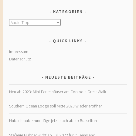
KATEGORIEN
Kategorien
QUICK LINKS
Impressum
Datenschutz
NEUESTE BEITRÄGE
Neu ab 2023: Mini-Ferienhäuser am Cooloola Great Walk
Southern Ocean Lodge soll Mitte 2023 wieder eröffnen
Hubschrauberrundflüge jetzt auch ab ab Busselton
Stefanie Hübner wirbt ab Juli 2022 für Queensland