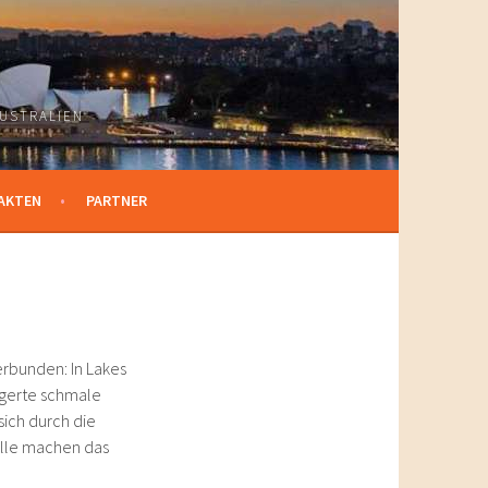
USTRALIEN
AKTEN
PARTNER
erbunden: In Lakes
agerte schmale
sich durch die
fälle machen das