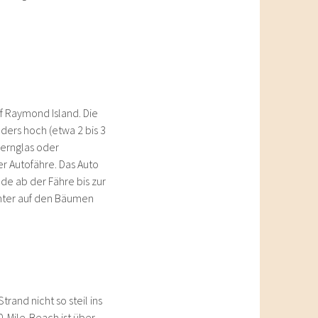
uf Raymond Island. Die
ders hoch (etwa 2 bis 3
Fernglas oder
er Autofähre. Das Auto
de ab der Fähre bis zur
chter auf den Bäumen
trand nicht so steil ins
0-Mile-Beach ist über