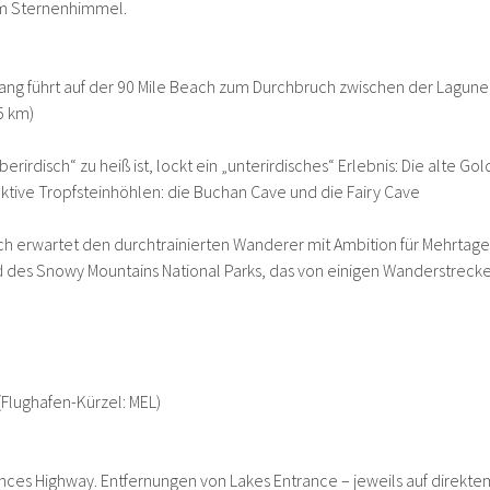
rm Sternenhimmel.
ang führt auf der 90 Mile Beach zum Durchbruch zwischen der Lagune
5 km)
irdisch“ zu heiß ist, lockt ein „unterirdisches“ Erlebnis: Die alte G
aktive Tropfsteinhöhlen: die Buchan Cave und die Fairy Cave
ch erwartet den durchtrainierten Wanderer mit Ambition für Mehrta
 des Snowy Mountains National Parks, das von einigen Wanderstreck
(Flughafen-Kürzel: MEL)
rinces Highway. Entfernungen von Lakes Entrance – jeweils auf direkt