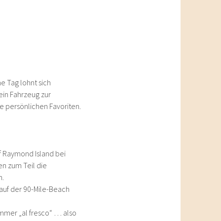
e Tag lohnt sich
ein Fahrzeug zur
e persönlichen Favoriten.
uf Raymond Island bei
len zum Teil die
n.
auf der 90-Mile-Beach
ommer „al fresco“ … also