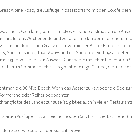
r Great Alpine Road, die Ausflüge in das Hochland mit den Goldfeldern
ay nach Osten fährt, kommt in Lakes Entrance erstmals an die Küste. 
urnians für das Wochenende und vor allem in den Sommerferien. Im Or
gt in architektonischen Glanzleistungen nieder. An der Hauptstraße rei
els, Souvenirshops, Take-Aways und die Shops der Ausflugsanbieter 
mpingplätze stehen zur Auswahl. Ganz wie in manchen Ferienorten 
 es hier im Sommer auch zu. Es gibt aber einige Gründe, die für einen 
cht man die 90-Mile-Beach. Wenn das Wasser zu kalt oder die See zu 
e, Kormorane oder Reiher beobachten.
schfangflotte des Landes zuhause ist, gibt es auch in vielen Restaura
starten Ausflüge mit zahlreichen Booten (auch zum Selbstmieten) in
n den Seen wie auch an der Küste ihr Revier.