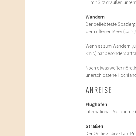
mit Sitz draußen unte
Wandern
Der beliebteste Spazierg
dem offenen Meer (ca. 2,
Wenn es zum Wandern „über
km N) hat besonders attr
Noch etwas weiter nördli
unerschlossene Hochland
ANREISE
Flughafen
international: Melbourne 
Straßen
Der Ort liegt direkt am P