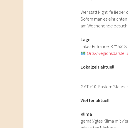
Wer statt Nightlife lieber
Sofern man es einrichten
am Wochenende besuch
Lage
Lakes Entrance: 37° 53’ S
Orts-/Regionsdarstell
Lokalzeit aktuell
GMT +10, Eastern Standa
Wetter aktuell
Klima
gemäßigtes Klima mit vie
mit kalten Nächten