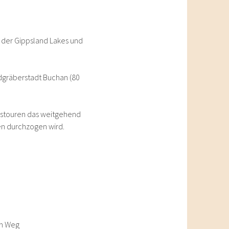
 der Gippsland Lakes und
oldgräberstadt Buchan (80
gestouren das weitgehend
en durchzogen wird.
em Weg