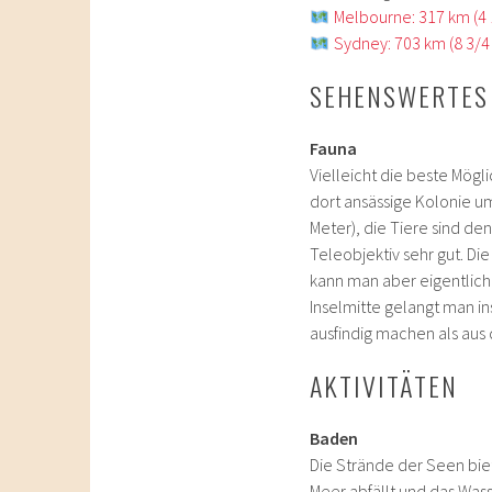
Melbourne: 317 km (4 
Sydney: 703 km (8 3/4 
SEHENSWERTES
Fauna
Vielleicht die beste Mögl
dort ansässige Kolonie um
Meter), die Tiere sind d
Teleobjektiv sehr gut. Di
kann man aber eigentlich
Inselmitte gelangt man i
ausfindig machen als aus
AKTIVITÄTEN
Baden
Die Strände der Seen biete
Meer abfällt und das Wass