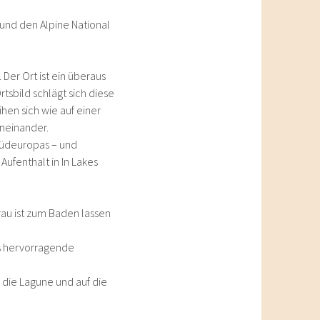
 und den Alpine National
Der Ort ist ein überaus
tsbild schlägt sich diese
hen sich wie auf einer
aneinander.
Südeuropas – und
Aufenthalt in In Lakes
rau ist zum Baden lassen
nts hervorragende
 die Lagune und auf die