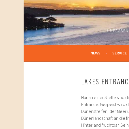
Springe
zum
Inhalt
UMFASSEN
NEWS
SERVICE
LAKES ENTRANC
Nur an einer Stelle sind
Entrance. Gespeist wird 
Dünenstreifen, der Meer u
Dünenlandschaft an die fr
Hinterland fruchtbar. Sei