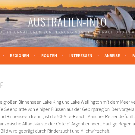
AUSTRALIEN-INFO
DE INFORMATIONEN ZUR PLANUNG VON REISEN NACH UND IN A
REGIONEN
ROUTEN
INTERESSEN
ANREISE
F
E
 die großen Binnenseen Lake King und Lake Wellington mit dem Meer v
die Seenplatte von einigen Flüssen aus der Gebirgsregion. Der vorgel
nd Binnenseen trennt, ist die 90-Mile-Beach. Mancher Reisende fühlt 
anzösische Atlantikküste der Cote d‘ Argent erinnert. Häufige Regen
n Bild wird geprägt durch Rinderzucht und Milchwirtschaft.