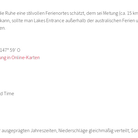
 die Ruhe eine stilvollen Ferienortes schätzt, dem sei Metung (ca. 15 
 kann, sollte man Lakes Entrance außerhalb der australischen Ferien 
en.
 147° 59’ O
ung in Online-Karten
rd Time
r ausgeprägten Jahreszeiten, Niederschläge gleichmäßig verteilt; So