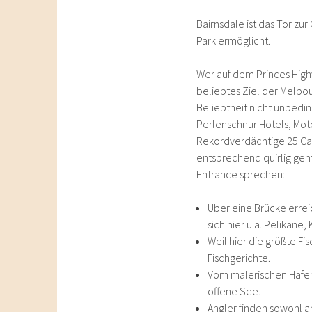
Bairnsdale ist das Tor zu
Park ermöglicht.
Wer auf dem Princes Highw
beliebtes Ziel der Melbo
Beliebtheit nicht unbedin
Perlenschnur Hotels, Mot
Rekordverdächtige 25 Ca
entsprechend quirlig geht
Entrance sprechen:
Über eine Brücke errei
sich hier u.a. Pelikan
Weil hier die größte Fi
Fischgerichte.
Vom malerischen Hafen 
offene See.
Angler finden sowohl a