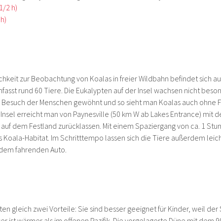
1/2 h)
h)
ichkeit zur Beobachtung von Koalas in freier Wildbahn befindet sich a
fasst rund 60 Tiere. Die Eukalypten auf der Insel wachsen nicht beson
en Besuch der Menschen gewöhnt und so sieht man Koalas auch ohne 
e Insel erreicht man von Paynesville (50 km W ab Lakes Entrance) mit d
 auf dem Festland zurücklassen. Mit einem Spaziergang von ca. 1 Stun
ns Koala-Habitat. Im Schritttempo lassen sich die Tiere außerdem lei
 dem fahrenden Auto.
n gleich zwei Vorteile: Sie sind besser geeignet für Kinder, weil der S
er ist wärmer als im offenen Pazifik. Die vorgelagerte Düne mit dem 9