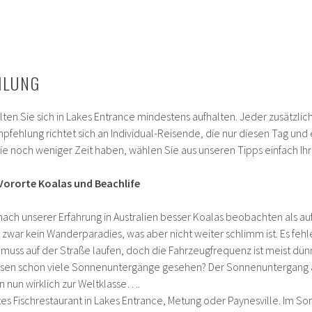
HLUNG
ten Sie sich in Lakes Entrance mindestens aufhalten. Jeder zusätzlich
mpfehlung richtet sich an Individual-Reisende, die nur diesen Tag und 
e noch weniger Zeit haben, wählen Sie aus unseren Tipps einfach Ihr
Vororte Koalas und Beachlife
nach unserer Erfahrung in Australien besser Koalas beobachten als a
ist zwar kein Wanderparadies, was aber nicht weiter schlimm ist. Es feh
ss auf der Straße laufen, doch die Fahrzeugfrequenz ist meist dün
eisen schon viele Sonnenuntergänge gesehen? Der Sonnenuntergang 
n nun wirklich zur Weltklasse….
tes Fischrestaurant in Lakes Entrance, Metung oder Paynesville. Im S