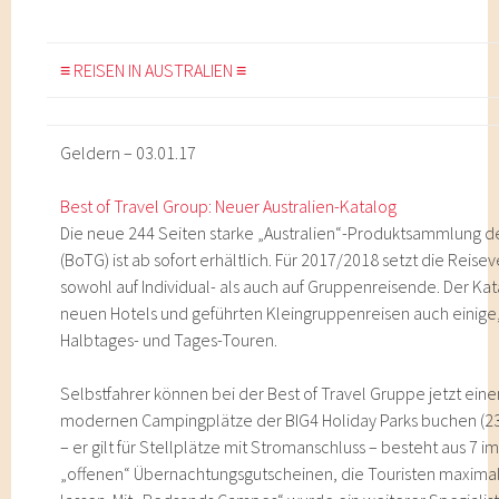
≡ REISEN IN AUSTRALIEN ≡
Geldern – 03.01.17
Best of Travel Group: Neuer Australien-Katalog
Die neue 244 Seiten starke „Australien“-Produktsammlung de
(BoTG) ist ab sofort erhältlich. Für 2017/2018 setzt die Reis
sowohl auf Individual- als auch auf Gruppenreisende. Der Ka
neuen Hotels und geführten Kleingruppenreisen auch einig
Halbtages- und Tages-Touren.
Selbstfahrer können bei der Best of Travel Gruppe jetzt einen
modernen Campingplätze der BIG4 Holiday Parks buchen (23
– er gilt für Stellplätze mit Stromanschluss – besteht aus 7 
„offenen“ Übernachtungsgutscheinen, die Touristen maxim