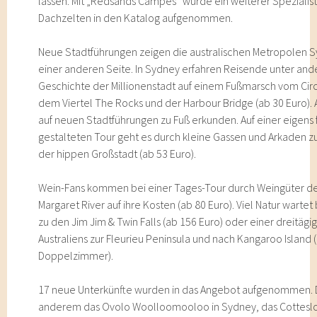
lassen. Mit „Redsands Campes“ wurde ein weiterer Spezialist
Dachzelten in den Katalog aufgenommen.
Neue Stadtführungen zeigen die australischen Metropolen 
einer anderen Seite. In Sydney erfahren Reisende unter a
Geschichte der Millionenstadt auf einem Fußmarsch vom Ci
dem Viertel The Rocks und der Harbour Bridge (ab 30 Euro). 
auf neuen Stadtführungen zu Fuß erkunden. Auf einer eigens 
gestalteten Tour geht es durch kleine Gassen und Arkaden 
der hippen Großstadt (ab 53 Euro).
Wein-Fans kommen bei einer Tages-Tour durch Weingüter de
Margaret River auf ihre Kosten (ab 80 Euro). Viel Natur warte
zu den Jim Jim & Twin Falls (ab 156 Euro) oder einer dreitä
Australiens zur Fleurieu Peninsula und nach Kangaroo Island 
Doppelzimmer).
17 neue Unterkünfte wurden in das Angebot aufgenommen. 
anderem das Ovolo Woolloomooloo in Sydney, das Cotteslo