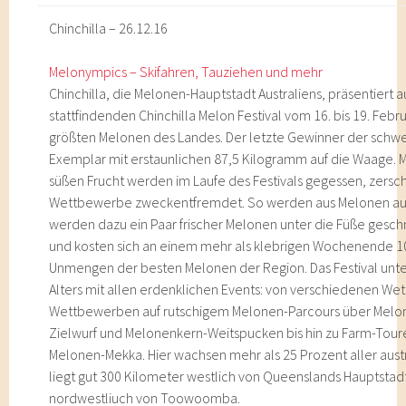
Chinchilla – 26.12.16
Melonympics – Skifahren, Tauziehen und mehr
Chinchilla, die Melonen-Hauptstadt Australiens, präsentiert 
stattfindenden Chinchilla Melon Festival vom 16. bis 19. Feb
größten Melonen des Landes. Der letzte Gewinner der schw
Exemplar mit erstaunlichen 87,5 Kilogramm auf die Waage. 
süßen Frucht werden im Laufe des Festivals gegessen, zers
Wettbewerbe zweckentfremdet. So werden aus Melonen auc
werden dazu ein Paar frischer Melonen unter die Füße geschnal
und kosten sich an einem mehr als klebrigen Wochenende 1
Unmengen der besten Melonen der Region. Das Festival unt
Alters mit allen erdenklichen Events: von verschiedenen We
Wettbewerben auf rutschigem Melonen-Parcours über Melo
Zielwurf und Melonenkern-Weitspucken bis hin zu Farm-Touren.
Melonen-Mekka. Hier wachsen mehr als 25 Prozent aller aust
liegt gut 300 Kilometer westlich von Queenslands Hauptstad
nordwestliuch von Toowoomba.