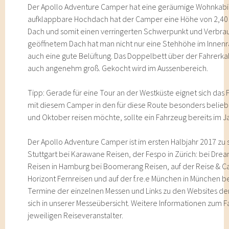
Der Apollo Adventure Camper hat eine geräumige Wohnkabi
aufklappbare Hochdach hat der Camper eine Höhe von 2,4
Dach und somit einen verringerten Schwerpunkt und Verbra
geöffnetem Dach hat man nicht nur eine Stehhöhe im Innen
auch eine gute Belüftung. Das Doppelbett über der Fahrerkabi
auch angenehm groß. Gekocht wird im Aussenbereich.
Tipp: Gerade für eine Tour an der Westküste eignet sich das
mit diesem Camper in den für diese Route besonders belieb
und Oktober reisen möchte, sollte ein Fahrzeug bereits im J
Der Apollo Adventure Camper ist im ersten Halbjahr 2017 zu
Stuttgart bei Karawane Reisen, der Fespo in Zürich: bei Drea
Reisen in Hamburg bei Boomerang Reisen, auf der Reise & C
Horizont Fernreisen und auf der f.re.e München in München 
Termine der einzelnen Messen und Links zu den Websites der
sich in unserer Messeübersicht. Weitere Informationen zum F
jeweiligen Reiseveranstalter.