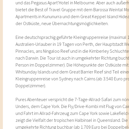
und das Pegasus Apart’Hotel in Melbourne. Aber auch außer
bietet die Best of Travel Gruppe mit dem Barossa Weintal M
Apartments in Kununurra und dem Great Keppel Island Hidea
der Ostküste, neue Übernachtungsmöglichkeiten.
Eine deutschsprachig geführte Kleingruppenreise (maximal 1
Australien-Urlauber in 19 Tagen von Perth, der Hauptstadt We
Pinnacles, ans Ningaloo Reef und in die Kimberley Schlucht
nach Darwin. Die Tour ist auch in umgekehrter Richtung buch
Person im Doppelzimmer). Die Höhepunkte der Ostküste mit F
Whitsunday Islands und dem Great Barrier Reef sind Teil ein
Kleingruppenreise von Sydney nach Cairns (ab 3.540 Euro pr
Doppelzimmer).
Pures Abenteuer verspricht die 7-Tage-Allrad-Safari zum nö
Unders, dem Cape York. Die Fly/Drive-Kombi mit Flug von Cai
und Fahrt im Allrad-Fahrzeug zum Cape York sowie Lakefield
zeigt die Vielfalt der tropischen Halbinsel in Queensland. Die 
umgekehrte Richtung buchbar (ab 1.709 Euro bei Doppelbel