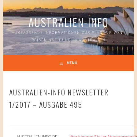
Springe
zum
AUSTRALIEN-INFO
Inhalt
UMFASSENDE INFORMATIONEN ZUR PLANUNG VON
REISEN NACH UND IN AUSTRALIEN
MENÜ
AUSTRALIEN-INFO NEWSLETTER
1/2017 – AUSGABE 495
AUSTRALIEN-
INFO
.DE
Hier können Sie Ihr Abonnement 