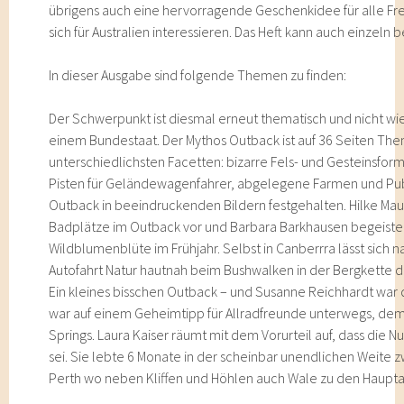
übrigens auch eine hervorragende Geschenkidee für alle Fr
sich für Australien interessieren. Das Heft kann auch einzeln 
In dieser Ausgabe sind folgende Themen zu finden:
Der Schwerpunkt ist diesmal erneut thematisch und nicht wie
einem Bundestaat. Der Mythos Outback ist auf 36 Seiten The
unterschiedlichsten Facetten: bizarre Fels- und Gesteinsfor
Pisten für Geländewagenfahrer, abgelegene Farmen und Pub
Outback in beeindruckenden Bildern festgehalten. Hilke Mau
Badplätze im Outback vor und Barbara Barkhausen begeistert
Wildblumenblüte im Frühjahr. Selbst in Canberrra lässt sich 
Autofahrt Natur hautnah beim Bushwalken in der Bergkette d
Ein kleines bisschen Outback – und Susanne Reichhardt war 
war auf einem Geheimtipp für Allradfreunde unterwegs, de
Springs. Laura Kaiser räumt mit dem Vorurteil auf, dass die 
sei. Sie lebte 6 Monate in der scheinbar unendlichen Weite 
Perth wo neben Kliffen und Höhlen auch Wale zu den Haupta