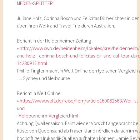
MEDIEN-SPLITTER
Juliane Holz, Corinna Bosch und Felicitas Dir berichten in d
über ihren Work and Travel Trip durch Australien.
Bericht in der Heidenheimer Zeitung
»
http://www.swp.de/heidenheim/lokales/kreisheidenheim/br
ane-holz_-corinna-bosch-und-felicitas-dir-sind-auf-tour-durc
14230911.html
Phillip Tingler macht in Welt Online den typischen Vergleich 
… Sydney und Melbourne
Bericht in Welt Online
»
https://www.welt.de/reise/Fern/article160082563/Wer-is
und
-Melbourne-im-Vergleich.html
Achtung Quallensaison. Es ist wieder Vorsicht angebracht 
Küste von Queensland ab Fraser Island nördlich da sich im 
hochgiftigen Irukandji-Quallen aufhalten können. Jamie Se