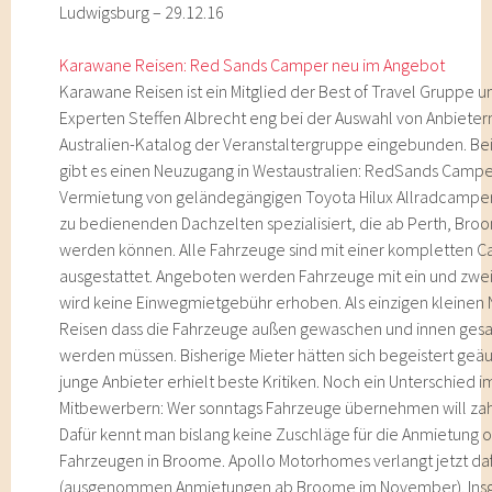
Ludwigsburg – 29.12.16
Karawane Reisen: Red Sands Camper neu im Angebot
Karawane Reisen ist ein Mitglied der Best of Travel Gruppe u
Experten Steffen Albrecht eng bei der Auswahl von Anbieter
Australien-Katalog der Veranstaltergruppe eingebunden. B
gibt es einen Neuzugang in Westaustralien: RedSands Campers
Vermietung von geländegängigen Toyota Hilux Allradcampern
zu bedienenden Dachzelten spezialisiert, die ab Perth, Br
werden können. Alle Fahrzeuge sind mit einer kompletten 
ausgestattet. Angeboten werden Fahrzeuge mit ein und zwei
wird keine Einwegmietgebühr erhoben. Als einzigen kleinen 
Reisen dass die Fahrzeuge außen gewaschen und innen ges
werden müssen. Bisherige Mieter hätten sich begeistert geä
junge Anbieter erhielt beste Kritiken. Noch ein Unterschied i
Mitbewerbern: Wer sonntags Fahrzeuge übernehmen will zahl
Dafür kennt man bislang keine Zuschläge für die Anmietung
Fahrzeugen in Broome. Apollo Motorhomes verlangt jetzt daf
(ausgenommen Anmietungen ab Broome im November). Insg