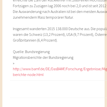
erreichte die Zahl der Rückkehrer mit 2689 einen Höchststan
Fortzügen zu Zuzügen lag 2006 noch bei 2,0 und ist seit 2012
Die Auswanderung nach Australien ist bei den meisten Auswa
zunehmendem Mass temporärer Natur.
Insgesamt wanderten 2015 138.000 Deutsche aus. Die popul
waren die Schweiz (13,2 Prozent), USA (9,7 Prozent), Österre
Großbritannien (6,4 Prozent).
Quelle: Bundsregierung
Migrationsberichte der Bundsregierung
»
http://www.bamf.de/DE/DasBAMF/Forschung/Ergebnisse/Migr
berichte-node.html