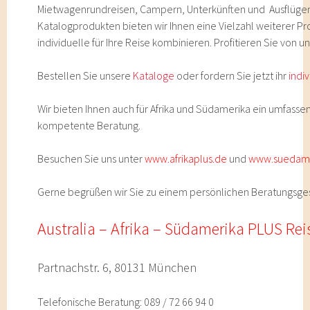
Mietwagenrundreisen, Campern, Unterkünften und Ausflüge
Katalogprodukten bieten wir Ihnen eine Vielzahl weiterer Pr
individuelle für Ihre Reise kombinieren. Profitieren Sie von
Bestellen Sie unsere
Kataloge
oder fordern Sie jetzt ihr
indi
Wir bieten Ihnen auch für Afrika und Südamerika ein umfas
kompetente Beratung.
Besuchen Sie uns unter
www.afrikaplus.de
und
www.suedame
Gerne begrüßen wir Sie zu einem persönlichen Beratungsge
Australia –
Afrika – Südamerika PLUS Rei
Partnachstr. 6, 80131 München
Telefonische Beratung: 089 / 72 66 94 0