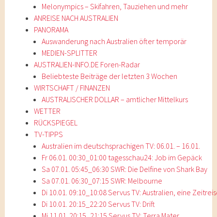
Melonympics – Skifahren, Tauziehen und mehr
ANREISE NACH AUSTRALIEN
PANORAMA
Auswanderung nach Australien öfter temporär
MEDIEN-SPLITTER
AUSTRALIEN-INFO.DE Foren-Radar
Beliebteste Beiträge der letzten 3 Wochen
WIRTSCHAFT / FINANZEN
AUSTRALISCHER DOLLAR – amtlicher Mittelkurs
WETTER
RÜCKSPIEGEL
TV-TIPPS
Australien im deutschsprachigen TV: 06.01. – 16.01.
Fr 06.01. 00:30_01:00 tagesschau24: Job im Gepäck
Sa 07.01. 05:45_06:30 SWR: Die Delfine von Shark Bay
Sa 07.01. 06:30_07:15 SWR: Melbourne
Di 10.01. 09:10_10:08 Servus TV: Australien, eine Zeitrei
Di 10.01. 20:15_22:20 Servus TV: Drift
Mi 11.01. 20:15_21:15 Servus TV: Terra Mater