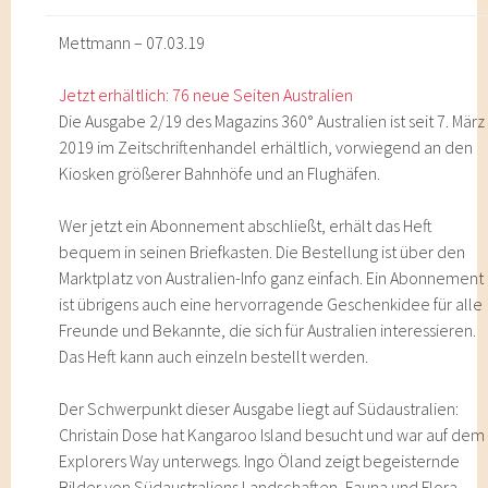
Mettmann – 07.03.19
Jetzt erhältlich: 76 neue Seiten Australien
Die Ausgabe 2/19 des Magazins 360° Australien ist seit 7. März
2019 im Zeitschriftenhandel erhältlich, vorwiegend an den
Kiosken größerer Bahnhöfe und an Flughäfen.
Wer jetzt ein Abonnement abschließt, erhält das Heft
bequem in seinen Briefkasten. Die Bestellung ist über den
Marktplatz von Australien-Info ganz einfach. Ein Abonnement
ist übrigens auch eine hervorragende Geschenkidee für alle
Freunde und Bekannte, die sich für Australien interessieren.
Das Heft kann auch einzeln bestellt werden.
Der Schwerpunkt dieser Ausgabe liegt auf Südaustralien:
Christain Dose hat Kangaroo Island besucht und war auf dem
Explorers Way unterwegs. Ingo Öland zeigt begeisternde
Bilder von Südaustraliens Landschaften, Fauna und Flora.