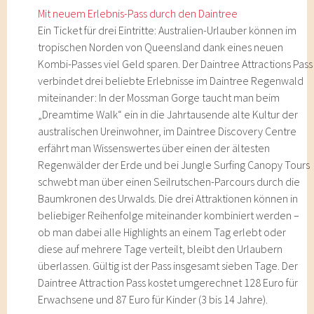
Mit neuem Erlebnis-Pass durch den Daintree
Ein Ticket für drei Eintritte: Australien-Urlauber können im
tropischen Norden von Queensland dank eines neuen
Kombi-Passes viel Geld sparen. Der Daintree Attractions Pass
verbindet drei beliebte Erlebnisse im Daintree Regenwald
miteinander: In der Mossman Gorge taucht man beim
„Dreamtime Walk“ ein in die Jahrtausende alte Kultur der
australischen Ureinwohner, im Daintree Discovery Centre
erfährt man Wissenswertes über einen der ältesten
Regenwälder der Erde und bei Jungle Surfing Canopy Tours
schwebt man über einen Seilrutschen-Parcours durch die
Baumkronen des Urwalds. Die drei Attraktionen können in
beliebiger Reihenfolge miteinander kombiniert werden –
ob man dabei alle Highlights an einem Tag erlebt oder
diese auf mehrere Tage verteilt, bleibt den Urlaubern
überlassen. Gültig ist der Pass insgesamt sieben Tage. Der
Daintree Attraction Pass kostet umgerechnet 128 Euro für
Erwachsene und 87 Euro für Kinder (3 bis 14 Jahre).