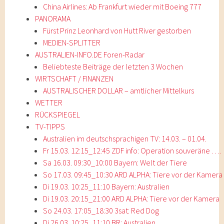
China Airlines: Ab Frankfurt wieder mit Boeing 777
PANORAMA
Fürst Prinz Leonhard von Hutt River gestorben
MEDIEN-SPLITTER
AUSTRALIEN-INFO.DE Foren-Radar
Beliebteste Beiträge der letzten 3 Wochen
WIRTSCHAFT / FINANZEN
AUSTRALISCHER DOLLAR – amtlicher Mittelkurs
WETTER
RÜCKSPIEGEL
TV-TIPPS
Australien im deutschsprachigen TV: 14.03. – 01.04.
Fr 15.03. 12:15_12:45 ZDF info: Operation souveräne ….
Sa 16.03. 09:30_10:00 Bayern: Welt der Tiere
So 17.03. 09:45_10:30 ARD ALPHA: Tiere vor der Kamera
Di 19.03. 10:25_11:10 Bayern: Australien
Di 19.03. 20:15_21:00 ARD ALPHA: Tiere vor der Kamera
So 24.03. 17:05_18:30 3sat: Red Dog
Di 26.03. 10:25_11:10 BR: Australien