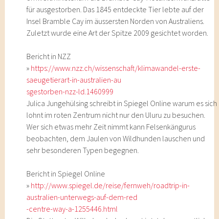
für ausgestorben. Das 1845 entdeckte Tier lebte auf der
Insel Bramble Cay im äussersten Norden von Australiens.
Zuletzt wurde eine Art der Spitze 2009 gesichtet worden.
Bericht in NZZ
»
https://www.nzz.ch/wissenschaft/klimawandel-erste-
saeugetierart-in-australien-au
sgestorben-nzz-ld.1460999
Julica Jungehülsing schreibt in Spiegel Online warum es sich
lohnt im roten Zentrum nicht nur den Uluru zu besuchen.
Wer sich etwas mehr Zeit nimmt kann Felsenkängurus
beobachten, dem Jaulen von Wildhunden lauschen und
sehr besonderen Typen begegnen.
Bericht in Spiegel Online
»
http://www.spiegel.de/reise/fernweh/roadtrip-in-
australien-unterwegs-auf-dem-red
-centre-way-a-1255446.html