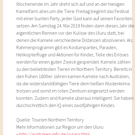
Wochenende im Jahr dreht sich auf und an der hiesigen
Kamelfarm alles um die Tiere: Freitag beginnt das Festival
mit einer bunten Party, jeder Gast kann auf seinen Favoriten
setzen. Am Samstag 24. Mai 2019 finden dann dieses Jahr die
eigentlichen Rennen vor der Kulisse des Uluru statt, bei
denen die Kamele verschiedene Distanzen absolvieren. Als
Rahmenprogramm gibt es Kostümparties, Paraden,
Helikopterflüge und Aktionen für Kinder, Teile des Erlöses
werden für einen guten Zweck gespendet. Kamele zählen
zu den beliebtesten Tieren im Northern Territory. Bereits in
den frühen 1800er Jahren kamen Kamele nach Australien,
da die widerstandsfähigen Tiere dem heißen Wüstenklima
trotzen und somit im roten Zentrum eingesetzt werden
konnten. Zudem sind Kamele überaus intelligent: Sie haben
durchschnittlich den IQ eines zwölfjährigen Kindes.
Quelle: Tourism Northern Territory
Mehr Informationen zur Region um den Uluru
»
http://australien-info.de/yulara.html