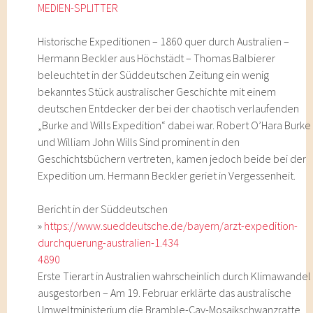
MEDIEN-SPLITTER
Historische Expeditionen – 1860 quer durch Australien –
Hermann Beckler aus Höchstädt – Thomas Balbierer
beleuchtet in der Süddeutschen Zeitung ein wenig
bekanntes Stück australischer Geschichte mit einem
deutschen Entdecker der bei der chaotisch verlaufenden
„Burke and Wills Expedition“ dabei war. Robert O’Hara Burke
und William John Wills Sind prominent in den
Geschichtsbüchern vertreten, kamen jedoch beide bei der
Expedition um. Hermann Beckler geriet in Vergessenheit.
Bericht in der Süddeutschen
»
https://www.sueddeutsche.de/bayern/arzt-expedition-
durchquerung-australien-1.434
4890
Erste Tierart in Australien wahrscheinlich durch Klimawandel
ausgestorben – Am 19. Februar erklärte das australische
Umweltministerium die Bramble-Cay-Mosaikschwanzratte