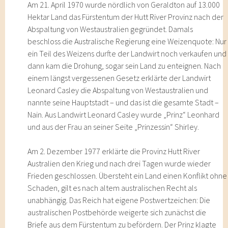
Am 21. April 1970 wurde nördlich von Geraldton auf 13.000
Hektar Land das Fürstentum der Hutt River Provinz nach der
Abspaltung von Westaustralien gegründet. Damals
beschloss die Australische Regierung eine Weizenquote: Nur
ein Teil des Weizens durfte der Landwirt noch verkaufen und
dann kam die Drohung, sogar sein Land zu enteignen. Nach
einem längst vergessenen Gesetz erklärte der Landwirt
Leonard Casley die Abspaltung von Westaustralien und
nannte seine Hauptstadt – und das ist die gesamte Stadt –
Nain. Aus Landwirt Leonard Casley wurde „Prinz“ Leonhard
und aus der Frau an seiner Seite „Prinzessin“ Shirley.
Am 2. Dezember 1977 erklärte die Provinz Hutt River
Australien den Krieg und nach drei Tagen wurde wieder
Frieden geschlossen. Übersteht ein Land einen Konflikt ohne
Schaden, gilt es nach altem australischen Recht als
unabhängig. Das Reich hat eigene Postwertzeichen: Die
australischen Postbehörde weigerte sich zunächst die
Briefe aus dem Fürstentum zu befördern. Der Prinz klagte