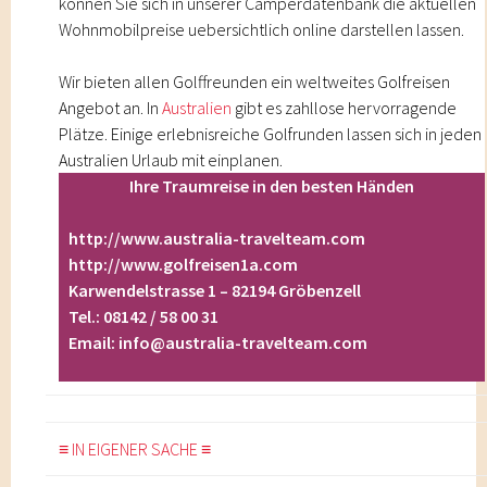
können Sie sich in unserer Camperdatenbank die aktuellen
Wohnmobilpreise uebersichtlich online darstellen lassen.
Wir bieten allen Golffreunden ein weltweites
Golfreisen
Angebot an. In
Australien
gibt es zahllose hervorragende
Plätze. Einige erlebnisreiche Golfrunden lassen sich in jeden
Australien Urlaub
mit einplanen.
Ihre Traumreise in den besten Händen
http://www.australia-travelteam.com
http://www.golfreisen1a.com
Karwendelstrasse 1 – 82194 Gröbenzell
Tel.: 08142 / 58 00 31
Email:
info@australia-travelteam.com
≡ IN EIGENER SACHE ≡