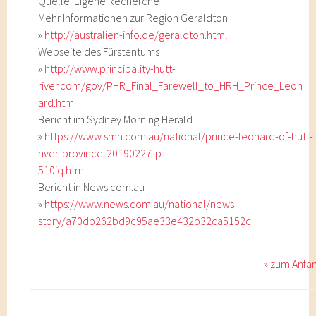
Quelle: Eigene Recherche
Mehr Informationen zur Region Geraldton
»
http://australien-info.de/geraldton.html
Webseite des Fürstentums
»
http://www.principality-hutt-
river.com/gov/PHR_Final_Farewell_to_HRH_Prince_Leon
ard.htm
Bericht im Sydney Morning Herald
»
https://www.smh.com.au/national/prince-leonard-of-hutt-
river-province-20190227-p
510iq.html
Bericht in News.com.au
»
https://www.news.com.au/national/news-
story/a70db262bd9c95ae33e432b32ca5152c
» zum Anfa