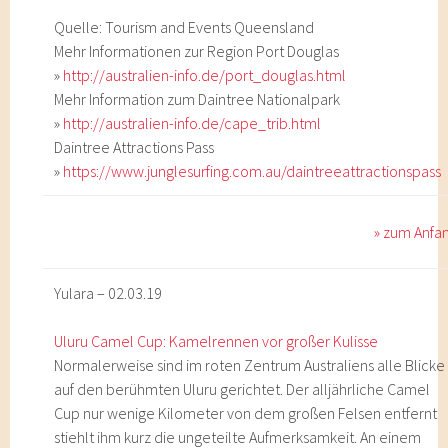
Quelle: Tourism and Events Queensland
Mehr Informationen zur Region Port Douglas
»
http://australien-info.de/port_douglas.html
Mehr Information zum Daintree Nationalpark
»
http://australien-info.de/cape_trib.html
Daintree Attractions Pass
»
https://www.junglesurfing.com.au/daintreeattractionspass
» zum Anfa
Yulara – 02.03.19
Uluru Camel Cup: Kamelrennen vor großer Kulisse
Normalerweise sind im roten Zentrum Australiens alle Blicke
auf den berühmten Uluru gerichtet. Der alljährliche Camel
Cup nur wenige Kilometer von dem großen Felsen entfernt
stiehlt ihm kurz die ungeteilte Aufmerksamkeit. An einem