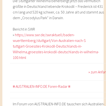
Die Stuttgarter Wilhelma beherbergt jetzt das vermutlich
größte in Deutschland lebende Krokodil – Frederick ist 431
cm lang und 520 kg schwer, ca. 50 Jahre alt und stammt aus
dem „Crocodylus Park“ in Darwin.
Bericht in SWR
»
https://www.swr.de/swraktuell/baden-
wuerttemberg/stuttgart/Von-Australien-nach-S
tuttgart-Groesstes-Krokodil-Deutschlands-in-
Wilhelma,groesstes-krokodil-deutschlands-in-wilhelma-
100.html
» zum Anfa
≡ AUSTRALIEN-INFO.DE Foren-Radar ≡
Im Forum von AUSTRALIEN-INFO.DE tauschen sich Australien-