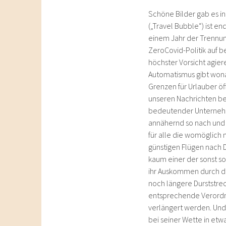
Schöne Bilder gab es i
(„Travel Bubble“) ist e
einem Jahr der Trennu
ZeroCovid-Politik auf b
höchster Vorsicht agier
Automatismus gibt wona
Grenzen für Urlauber ö
unseren Nachrichten be
bedeutender Unternehms
annähernd so nach und i
für alle die womöglich 
günstigen Flügen nach 
kaum einer der sonst so 
ihr Auskommen durch das
noch längere Durststreck
entsprechende Verordnu
verlängert werden. Und 
bei seiner Wette in et