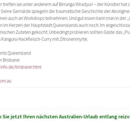
er treffen sie unter anderem auf Birrunga Wiradyuri – der Künstler hat 
Seine Gemälde spiegeln die traumatische Geschichte der Aborigines
nen auch an Workshops teilnehmen. Und gut essen kann man in der 
ion im Herzen der Hauptstadt Queenslands auch noch. Im angeschlos
imischen Zutaten gekocht. Unbedingt probieren sollten Gäste das „Pu
s Känguru-Hackfleisch-Curry mit Zitronenmyrte.
vents Queensland
r Brisbane
-info.de/brisbane.html
com.au
Sie jetzt Ihren nächsten Australien-Urlaub entlang reizv