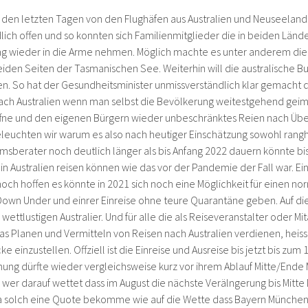
n den letzten Tagen von den Flughäfen aus Australien und Neuseeland.
ndlich offen und so konnten sich Familienmitglieder die in beiden Län
ng wieder in die Arme nehmen. Möglich machte es unter anderem di
eiden Seiten der Tasmanischen See. Weiterhin will die australische 
en. So hat der Gesundheitsminister unmissverständlich klar gemacht 
ch Australien wenn man selbst die Bevölkerung weitestgehend geimp
ffne und den eigenen Bürgern wieder unbeschränktes Reien nach Über
leuchten wir warum es also nach heutiger Einschätzung sowohl rangh
berater noch deutlich länger als bis Anfang 2022 dauern könnte bi
n Australien reisen können wie das vor der Pandemie der Fall war. Ein
noch hoffen es könnte in 2021 sich noch eine Möglichkeit für einen no
Down Under und einrer Einreise ohne teure Quarantäne geben. Auf di
wettlustigen Australier. Und für alle die als Reiseveranstalter oder Mi
 Planen und Vermitteln von Reisen nach Australien verdienen, heisst
e einzustellen. Offziell ist die Einreise und Ausreise bis jetzt bis zum 
ng dürfte wieder vergleichsweise kurz vor ihrem Ablauf Mitte/Ende
wer darauf wettet dass im August die nächste Verälngerung bis Mitte
wa solch eine Quote bekomme wie auf die Wette dass Bayern München