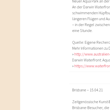
Neuer Aqua Park an der
An der Darwin Waterfron
schwimmenden Hüpfbur
längeren Flügen und Auto
– in der Regel zwischen 
eine Stunde.
Quelle: Eigene Recher
Mehr Informationen zu 
»
http://www.australien
Darwin Waterfront: Aqua
»
https://www.waterfron
Brisbane – 15.04.21
Zeitgenössische Kunst &
Brisbane-Besucher, die 