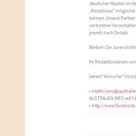
deutscher Meister im He
„Reiseblase“ möglichst
können. Unsere Partner 
vertretene Veranstalter
jeweils nach Details.
Bleiben Sie zuversichtl
Ihr Redaktionsteam vo
Ideen? Wünsche? Vorschl
»
mailto:lenz@australi
AUSTRALIEN-INFO auf 
»
http://www.facebook.