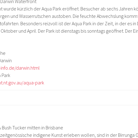
 Darwin Waterfront
t wurde kürzlich der Aqua Park eröffnet. Besucher ab sechs Jahren k
gen und Wasserrutschen austoben. Die feuchte Abwechslung kommt
fahrten. Besonders reizvoll ist der Aqua Park in der Zeit, in der es in 
Oktober und April. Der Park ist dienstags bis sonntags geöffnet. Der Ein
che
Darwin
-info.de/darwin.html
 Park
t.nt.gov.au/aqua-park
 Bush Tucker mitten in Brisbane
zeitgenössische indigene Kunst erleben wollen, sind in der Birrunga G