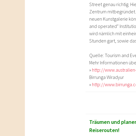
Street genau richtig. Hi
Zentrum mitbegründet. 
neuen Kunstgalerie kön
and operated“ Institut
wird nämlich mit einhe
Stunden gart, sowie da
Quelle: Tourism and E
Mehr Informationen übe
»
http://www.australien
Birrunga Wiradyur
»
http://www.birrunga.
Träumen und planen 
Reiserouten!