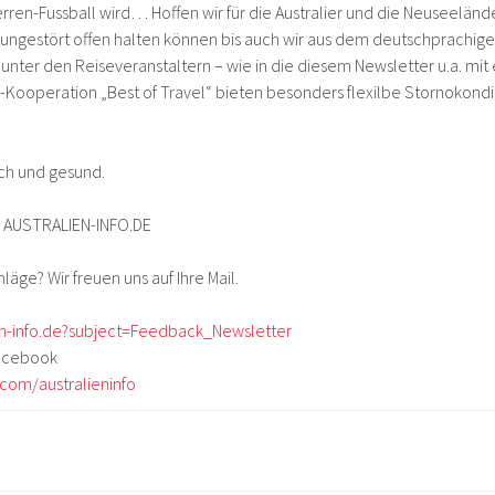
rren-Fussball wird… Hoffen wir für die Australier und die Neuseeländer
 ungestört offen halten können bis auch wir aus dem deutschprachig
unter den Reiseveranstaltern – wie in die diesem Newsletter u.a. mit
-Kooperation „Best of Travel“ bieten besonders flexilbe Stornokondi
ich und gesund.
n AUSTRALIEN-INFO.DE
äge? Wir freuen uns auf Ihre Mail.
en-info.de?subject=Feedback_Newsletter
Facebook
com/australieninfo