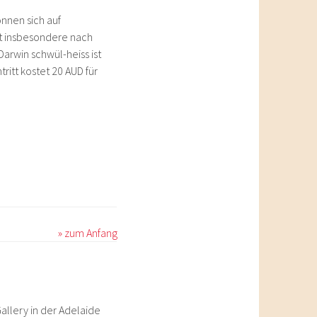
önnen sich auf
 insbesondere nach
Darwin schwül-heiss ist
tritt kostet 20 AUD für
» zum Anfang
allery in der Adelaide