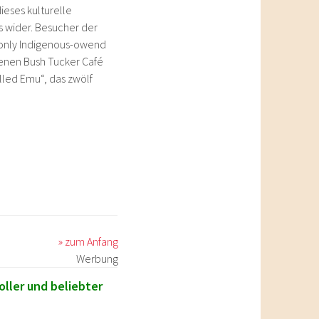
dieses kulturelle
 wider. Besucher der
„only Indigenous-owend
senen Bush Tucker Café
lled Emu“, das zwölf
» zum Anfang
Werbung
oller und beliebter