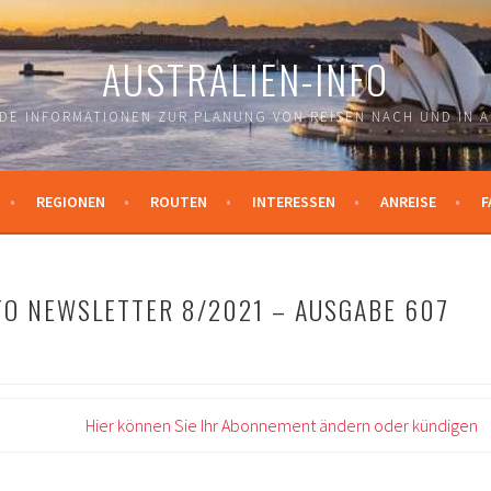
AUSTRALIEN-INFO
DE INFORMATIONEN ZUR PLANUNG VON REISEN NACH UND IN A
REGIONEN
ROUTEN
INTERESSEN
ANREISE
F
FO NEWSLETTER 8/2021 – AUSGABE 607
Hier können Sie Ihr Abonnement ändern oder kündigen