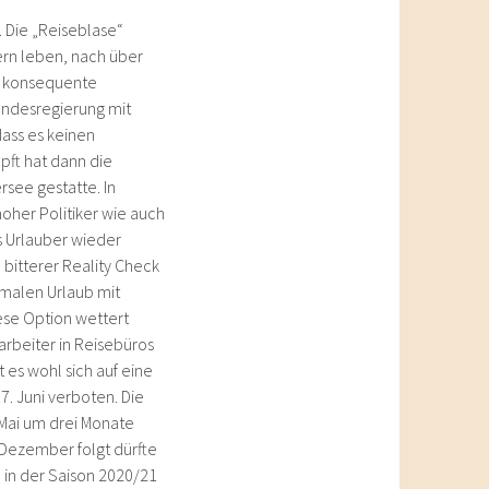
 Die „Reiseblase“
dern leben, nach über
e konsequente
Bundesregierung mit
dass es keinen
ft hat dann die
see gestatte. In
oher Politiker wie auch
s Urlauber wieder
 bitterer Reality Check
rmalen Urlaub mit
ese Option wettert
tarbeiter in Reisebüros
 es wohl sich auf eine
17. Juni verboten. Die
 Mai um drei Monate
 Dezember folgt dürfte
 in der Saison 2020/21