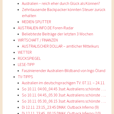
Australien – reich eher durch Glück als Können?
Zehntausende Backpacker könnten Steuer zurück
erhalten
MEDIEN-SPLITTER
AUSTRALIEN-INFO.DE Foren-Radar
Beliebteste Beiträge der letzten 3 Wochen
WIRTSCHAFT / FINANZEN
AUSTRALISCHER DOLLAR – amtlicher Mittelkurs
WETTER
RÜCKSPIEGEL
LESE-TIPP
Faszinierender Australien-Bildband von Ingo Öland
TV-TIPPS
Australien im deutschsprachigen TV: 07.11. – 24.11.
So 10.11. 04:00_04:45 3sat: Australiens schönste ….
So 10.11. 04:45_05:30 3sat: Australiens schönste ….
So 10.11. 05:30_06:15 3sat: Australiens schönste ….
Di 12.11. 23:15_23:45 DMAX: Outback Inferno (9)
Di 12.11. 23:45_00:15 DMAX: Outback Inferno (10)