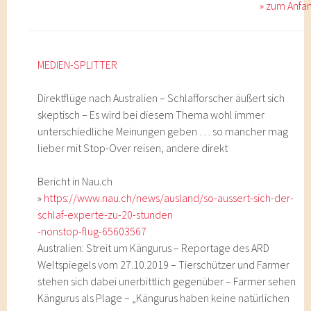
» zum Anfa
MEDIEN-SPLITTER
Direktflüge nach Australien – Schlafforscher äußert sich
skeptisch – Es wird bei diesem Thema wohl immer
unterschiedliche Meinungen geben … so mancher mag
lieber mit Stop-Over reisen, andere direkt
Bericht in Nau.ch
»
https://www.nau.ch/news/ausland/so-aussert-sich-der-
schlaf-experte-zu-20-stunden
-nonstop-flug-65603567
Australien: Streit um Kängurus – Reportage des ARD
Weltspiegels vom 27.10.2019 – Tierschützer und Farmer
stehen sich dabei unerbittlich gegenüber – Farmer sehen
Kängurus als Plage – „Kängurus haben keine natürlichen