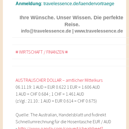
Anmeldung
:
travelessence.de/laendervortraege
Ihre Wünsche. Unser Wissen. Die perfekte 
Reise.
info@travelessence.de
|
www.travelessence.de
≡ WIRTSCHAFT / FINANZEN ≡
AUSTRALISCHER DOLLAR – amtlicher Mittelkurs
06.11.19: 1 AUD = EUR 0.622 1 EUR = 1.606 AUD
1 AUD = CHF 0.684 ; 1 CHF = 1.461 AUD
(z.Vgl.: 21.10.: 1 AUD = EUR 0.614 = CHF 0.675)
Quelle: The Australian, Handelsblatt und fxdirekt
Schnellumrechnung für die Hosentasche EUR / AUD
»
http://www.oanda.com/convert/cheatsheet?