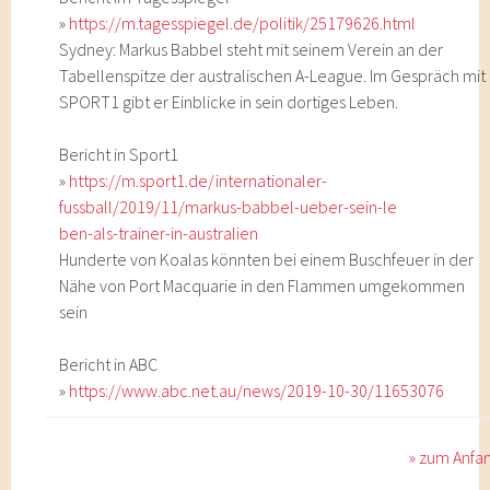
»
https://m.tagesspiegel.de/politik/25179626.html
Sydney: Markus Babbel steht mit seinem Verein an der
Tabellenspitze der australischen A-League. Im Gespräch mit
SPORT1 gibt er Einblicke in sein dortiges Leben.
Bericht in Sport1
»
https://m.sport1.de/internationaler-
fussball/2019/11/markus-babbel-ueber-sein-le
ben-als-trainer-in-australien
Hunderte von Koalas könnten bei einem Buschfeuer in der
Nähe von Port Macquarie in den Flammen umgekommen
sein
Bericht in ABC
»
https://www.abc.net.au/news/2019-10-30/11653076
» zum Anfa