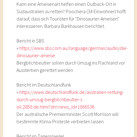
Kann eine Ameisenart helfen einen Outback-Ort in
Südaustralien zu retten? Poochera (34 Einwohner) hofft
darauf, dass sich Touristen für "Dinosaurier-Ameisen"
interessieren. Barbara Barkhausen berichtet.
Bericht in SBS
»
https://www.sbs.com.au/language/german/audio/die-
dinosaurier-ameise
Bergbilchbeutler sollen durch Umzug ins Flachland vor
Aussterben gerettet werden
Bericht im Deutschlandfunk
»
https://www.deutschlandfunk.de/australien-rettung-
durch-umzug-bergbilchbeutler-s
oll.2850.de.html?drn:news_id=1066536
Der australische Premierminister Scott Morrison will
bestimmte Klima-Proteste verbieten lassen
Bericht im Tagesspiegel