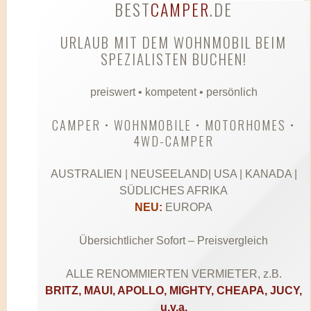
BEST
CAMPER
.DE
URLAUB MIT DEM WOHNMOBIL BEIM
SPEZIALISTEN BUCHEN!
preiswert • kompetent • persönlich
CAMPER • WOHNMOBILE • MOTORHOMES •
4WD-CAMPER
AUSTRALIEN | NEUSEELAND| USA | KANADA |
SÜDLICHES AFRIKA
NEU:
EUROPA
Übersichtlicher Sofort – Preisvergleich
ALLE RENOMMIERTEN VERMIETER, z.B.
BRITZ, MAUI, APOLLO, MIGHTY, CHEAPA, JUCY,
u.v.a.