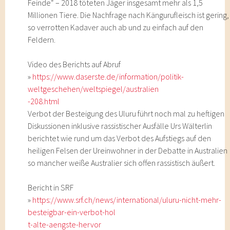
Feinde“ – 2018 töteten Jäger insgesamt mehr als 1,5
Millionen Tiere. Die Nachfrage nach Kängurufleisch ist gering,
so verrotten Kadaver auch ab und zu einfach auf den
Feldern.
Video des Berichts auf Abruf
»
https://www.daserste.de/information/politik-
weltgeschehen/weltspiegel/australien
-208.html
Verbot der Besteigung des Uluru führt noch mal zu heftigen
Diskussionen inklusive rassistischer Ausfälle Urs Wälterlin
berichtet wie rund um das Verbot des Aufstiegs auf den
heiligen Felsen der Ureinwohner in der Debatte in Australien
so mancher weiße Australier sich offen rassistisch äußert.
Bericht in SRF
»
https://www.srf.ch/news/international/uluru-nicht-mehr-
besteigbar-ein-verbot-hol
t-alte-aengste-hervor