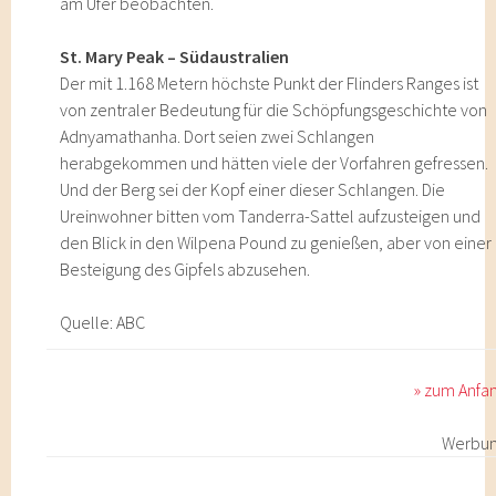
am Ufer beobachten.
St. Mary Peak – Südaustralien
Der mit 1.168 Metern höchste Punkt der Flinders Ranges ist
von zentraler Bedeutung für die Schöpfungsgeschichte von
Adnyamathanha. Dort seien zwei Schlangen
herabgekommen und hätten viele der Vorfahren gefressen.
Und der Berg sei der Kopf einer dieser Schlangen. Die
Ureinwohner bitten vom Tanderra-Sattel aufzusteigen und
den Blick in den Wilpena Pound zu genießen, aber von einer
Besteigung des Gipfels abzusehen.
Quelle: ABC
» zum Anfa
Werbu