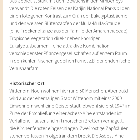
Das Gebiet ist stark mit dem Bewuchs in den Kimberleys
verwandt. Die roten Felsen des Karijini National Parks bilden
einen fotogenen Kontrast zum Grün der Eukalyptusbäume
und den weissen Blütenzapfen der Mulla-Mulla-Staude
(eine Trockenpflanze aus der Familie der Amaranthaceae).
Tropische Vegetation direkt neben knorrigen
Eukalyptusbäumen – eine attraktive Kombination
verschiedenster Pflanzengesellschaften auf engem Raum.
In den kühlen Nischen gedeihen Farne, z.B. der endemische
Venushaarfarn.
Historischer Ort
Wittenom: Noch wohnen hier rund 50 Menschen. Aber bald
wird aus der ehemaligen Stadt Wittenom mit einst 2000
Einwohnern wohl eine Geisterstadt, obwohl sie erst 1947 im
Zuge der Erschließung einer Asbest-Mine entstanden ist.
Verfallene Häuser sind mit morschen Brettern vernagelt,
die Kirchenfenster eingeschlagen. Zwei rostige Zapfsäulen
stehen verlassen in ölgetränktem Dreck. Die Asbest-Mine