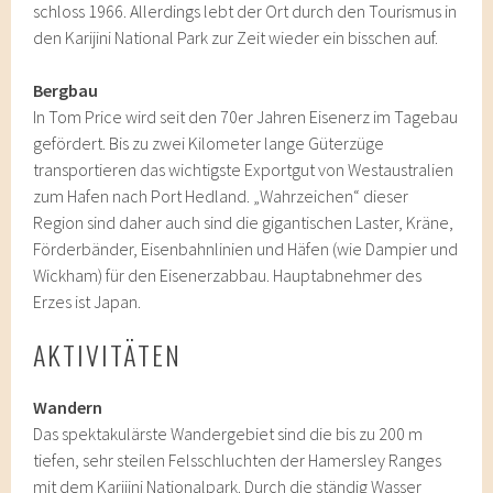
schloss 1966. Allerdings lebt der Ort durch den Tourismus in
den Karijini National Park zur Zeit wieder ein bisschen auf.
Bergbau
In Tom Price wird seit den 70er Jahren Eisenerz im Tagebau
gefördert. Bis zu zwei Kilometer lange Güterzüge
transportieren das wichtigste Exportgut von Westaustralien
zum Hafen nach Port Hedland. „Wahrzeichen“ dieser
Region sind daher auch sind die gigantischen Laster, Kräne,
Förderbänder, Eisenbahnlinien und Häfen (wie Dampier und
Wickham) für den Eisenerzabbau. Hauptabnehmer des
Erzes ist Japan.
AKTIVITÄTEN
Wandern
Das spektakulärste Wandergebiet sind die bis zu 200 m
tiefen, sehr steilen Felsschluchten der Hamersley Ranges
mit dem Karijini Nationalpark. Durch die ständig Wasser