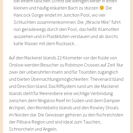
bei einem falschen Schritt die wenigen Meter in einen
kleinen und häufig eiskalten Bach zu stürzen
Die
Hancock Gorge endet im Junction Pool, wo vier
Schluchten zusammenkommen. Die „Miracle Mile“ führt
nun geradewegs durch den Pool, das heißt: Klamotten
ausziehen und in Plastiktüten verstauen und ab durchs
kalte Wasser mit dem Rucksack…
Auf den Mackerel Islands 22 Kilometer vor der Küste von
Onslow werden Besucher zu Robinson Crusoes auf Zeit. Nur
zwei der unberührten Inseln sind für Touristen zugänglich
und bieten Übernachtungsmöglichkeiten: Thevenard Island
und Direction Island. Das Riffsystem rund um die Mackerel
Islands stellt für Meerestiere eine wichtige Verbindung
zwischen dem Ningaloo Reef im Süden und dem Dampier
Archipel, den Montebello Islands und den Rowley Shoals
im Norden dar. Die Gewässer gehören zu den fischreichsten
der Pilbara-Region und sind ideal zum Tauchen,
Schnorcheln und Angeln.