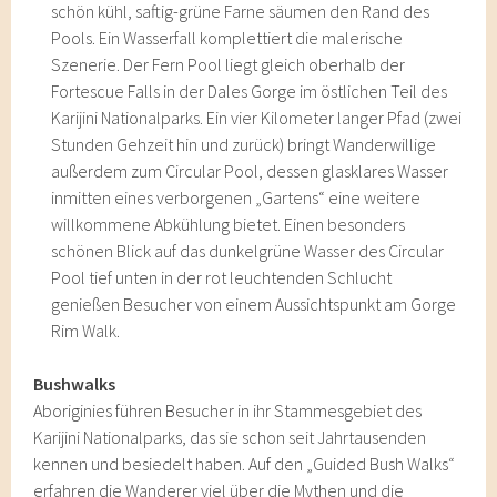
schön kühl, saftig-grüne Farne säumen den Rand des
Pools. Ein Wasserfall komplettiert die malerische
Szenerie. Der Fern Pool liegt gleich oberhalb der
Fortescue Falls in der Dales Gorge im östlichen Teil des
Karijini Nationalparks. Ein vier Kilometer langer Pfad (zwei
Stunden Gehzeit hin und zurück) bringt Wanderwillige
außerdem zum Circular Pool, dessen glasklares Wasser
inmitten eines verborgenen „Gartens“ eine weitere
willkommene Abkühlung bietet. Einen besonders
schönen Blick auf das dunkelgrüne Wasser des Circular
Pool tief unten in der rot leuchtenden Schlucht
genießen Besucher von einem Aussichtspunkt am Gorge
Rim Walk.
Bushwalks
Aboriginies führen Besucher in ihr Stammesgebiet des
Karijini Nationalparks, das sie schon seit Jahrtausenden
kennen und besiedelt haben. Auf den „Guided Bush Walks“
erfahren die Wanderer viel über die Mythen und die