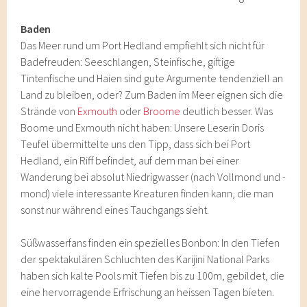
Baden
Das Meer rund um Port Hedland empfiehlt sich nicht für
Badefreuden: Seeschlangen, Steinfische, giftige
Tintenfische und Haien sind gute Argumente tendenziell an
Land zu bleiben, oder? Zum Baden im Meer eignen sich die
Strände von
Exmouth
oder
Broome
deutlich besser. Was
Boome und Exmouth nicht haben: Unsere Leserin Doris
Teufel übermittelte uns den Tipp, dass sich bei Port
Hedland, ein Riff befindet, auf dem man bei einer
Wanderung bei absolut Niedrigwasser (nach Vollmond und -
mond) viele interessante Kreaturen finden kann, die man
sonst nur während eines Tauchgangs sieht.
Süßwasserfans finden ein spezielles Bonbon: In den Tiefen
der spektakulären Schluchten des Karijini National Parks
haben sich kalte Pools mit Tiefen bis zu 100m, gebildet, die
eine hervorragende Erfrischung an heissen Tagen bieten.