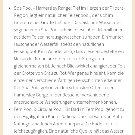
Spa Pool – Hamersley Range: Tief im Herzen der Pilbara-
Region liegt ein natürlicher Felsenpool, der sich im
Inneren einer Grotte befindet. Das eisblaue Wasser des
sogenannten Spa Pool scheint diese über Jahrmillionen
aus dem Felsen herausgewaschen zu haben. Ein munter
rauschender Wasserfall speist den natürlichen
Felsenpool. Kein Wunder also, dass diese Badestelle ein
Mekka der Natur für Entdecker und Fotografen
gleichermaßen ist. Je nach Blickwinkel changiert der Fels
der Grotte von Grau zu Rot. Wer genau hinsieht, kann die
einzelnen verschiedenfarbigen Felsschichten erkennen.
Der Spa Pool gehört zu den schönsten Orten in der
Hamersley Gorge, in der Besucher verschiedene
anspruchsvolle Wanderungen unternehmen können.
Fern Pool & Circular Pool: Ein Bad im Fern Pool gehört zu
den Highlights im Karijini Nationalpark, diesem von Mutter
Natur geschaffenen Abenteuerpark. Die Badestelle ist
leicht zugänglich. Eine natürliche Quelle hält das Wasser