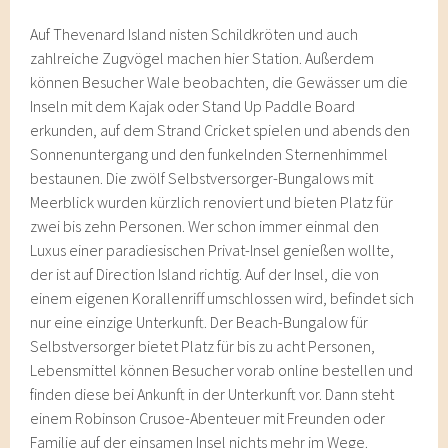
Auf Thevenard Island nisten Schildkröten und auch
zahlreiche Zugvögel machen hier Station. Außerdem
können Besucher Wale beobachten, die Gewässer um die
Inseln mit dem Kajak oder Stand Up Paddle Board
erkunden, auf dem Strand Cricket spielen und abends den
Sonnenuntergang und den funkelnden Sternenhimmel
bestaunen. Die zwölf Selbstversorger-Bungalows mit
Meerblick wurden kürzlich renoviert und bieten Platz für
zwei bis zehn Personen. Wer schon immer einmal den
Luxus einer paradiesischen Privat-Insel genießen wollte,
der ist auf Direction Island richtig. Auf der Insel, die von
einem eigenen Korallenriff umschlossen wird, befindet sich
nur eine einzige Unterkunft. Der Beach-Bungalow für
Selbstversorger bietet Platz für bis zu acht Personen,
Lebensmittel können Besucher vorab online bestellen und
finden diese bei Ankunft in der Unterkunft vor. Dann steht
einem Robinson Crusoe-Abenteuer mit Freunden oder
Familie auf der einsamen Insel nichts mehr im Wege.