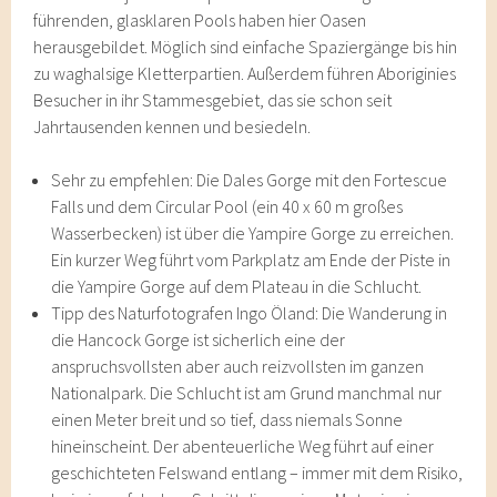
führenden, glasklaren Pools haben hier Oasen
herausgebildet. Möglich sind einfache Spaziergänge bis hin
zu waghalsige Kletterpartien. Außerdem führen Aboriginies
Besucher in ihr Stammesgebiet, das sie schon seit
Jahrtausenden kennen und besiedeln.
Sehr zu empfehlen: Die Dales Gorge mit den Fortescue
Falls und dem Circular Pool (ein 40 x 60 m großes
Wasserbecken) ist über die Yampire Gorge zu erreichen.
Ein kurzer Weg führt vom Parkplatz am Ende der Piste in
die Yampire Gorge auf dem Plateau in die Schlucht.
Tipp des Naturfotografen Ingo Öland: Die Wanderung in
die Hancock Gorge ist sicherlich eine der
anspruchsvollsten aber auch reizvollsten im ganzen
Nationalpark. Die Schlucht ist am Grund manchmal nur
einen Meter breit und so tief, dass niemals Sonne
hineinscheint. Der abenteuerliche Weg führt auf einer
geschichteten Felswand entlang – immer mit dem Risiko,