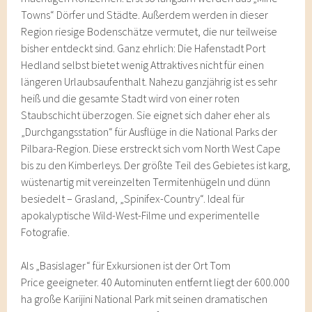
Towns“ Dörfer und Städte. Außerdem werden in dieser
Region riesige Bodenschätze vermutet, die nur teilweise
bisher entdeckt sind. Ganz ehrlich: Die Hafenstadt Port
Hedland selbst bietet wenig Attraktives nicht für einen
längeren Urlaubsaufenthalt. Nahezu ganzjährig ist es sehr
heiß und die gesamte Stadt wird von einer roten
Staubschicht überzogen. Sie eignet sich daher eher als
„Durchgangsstation“ für Ausflüge in die National Parks der
Pilbara-Region. Diese erstreckt sich vom North West Cape
bis zu den Kimberleys. Der größte Teil des Gebietes ist karg,
wüstenartig mit vereinzelten Termitenhügeln und dünn
besiedelt – Grasland, „Spinifex-Country“. Ideal für
apokalyptische Wild-West-Filme und experimentelle
Fotografie.
Als „Basislager“ für Exkursionen ist der Ort Tom
Price geeigneter. 40 Autominuten entfernt liegt der 600.000
ha große Karijini National Park mit seinen dramatischen