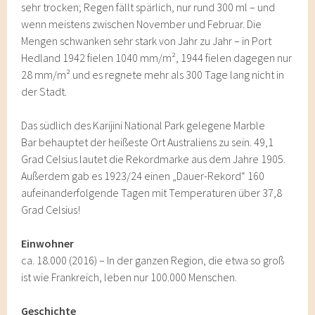
sehr trocken; Regen fällt spärlich, nur rund 300 ml – und
wenn meistens zwischen November und Februar. Die
Mengen schwanken sehr stark von Jahr zu Jahr – in Port
Hedland 1942 fielen 1040 mm/m², 1944 fielen dagegen nur
28 mm/m² und es regnete mehr als 300 Tage lang nicht in
der Stadt.
Das südlich des Karijini National Park gelegene Marble
Bar behauptet der heißeste Ort Australiens zu sein. 49,1
Grad Celsius lautet die Rekordmarke aus dem Jahre 1905.
Außerdem gab es 1923/24 einen „Dauer-Rekord“ 160
aufeinanderfolgende Tagen mit Temperaturen über 37,8
Grad Celsius!
Einwohner
ca. 18.000 (2016) – In der ganzen Region, die etwa so groß
ist wie Frankreich, leben nur 100.000 Menschen.
Geschichte