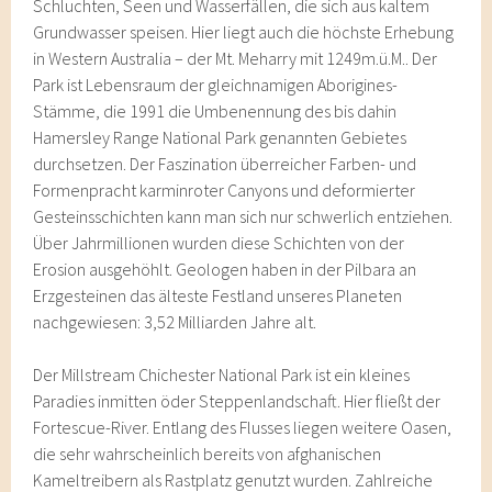
Schluchten, Seen und Wasserfällen, die sich aus kaltem
Grundwasser speisen. Hier liegt auch die höchste Erhebung
in Western Australia – der Mt. Meharry mit 1249m.ü.M.. Der
Park ist Lebensraum der gleichnamigen Aborigines-
Stämme, die 1991 die Umbenennung des bis dahin
Hamersley Range National Park genannten Gebietes
durchsetzen. Der Faszination überreicher Farben- und
Formenpracht karminroter Canyons und deformierter
Gesteinsschichten kann man sich nur schwerlich entziehen.
Über Jahrmillionen wurden diese Schichten von der
Erosion ausgehöhlt. Geologen haben in der Pilbara an
Erzgesteinen das älteste Festland unseres Planeten
nachgewiesen: 3,52 Milliarden Jahre alt.
Der Millstream Chichester National Park ist ein kleines
Paradies inmitten öder Steppenlandschaft. Hier fließt der
Fortescue-River. Entlang des Flusses liegen weitere Oasen,
die sehr wahrscheinlich bereits von afghanischen
Kameltreibern als Rastplatz genutzt wurden. Zahlreiche