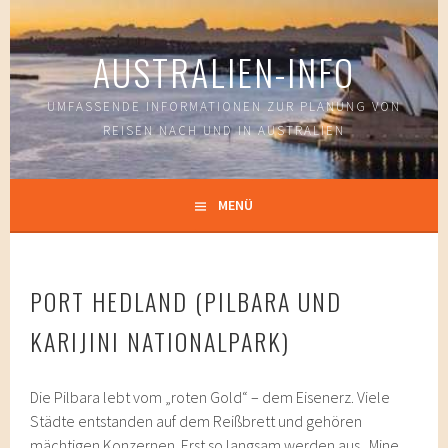
Springe
zum
AUSTRALIEN-INFO
Inhalt
UMFASSENDE INFORMATIONEN ZUR PLANUNG VON
REISEN NACH UND IN AUSTRALIEN
MENÜ
PORT HEDLAND (PILBARA UND
KARIJINI NATIONALPARK)
Die Pilbara lebt vom „roten Gold“ – dem Eisenerz. Viele
Städte entstanden auf dem Reißbrett und gehören
mächtigen Konzernen. Erst so langsam werden aus „Mine