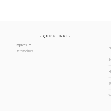
QUICK LINKS
Impressum
N
Datenschutz
S
H
S
W