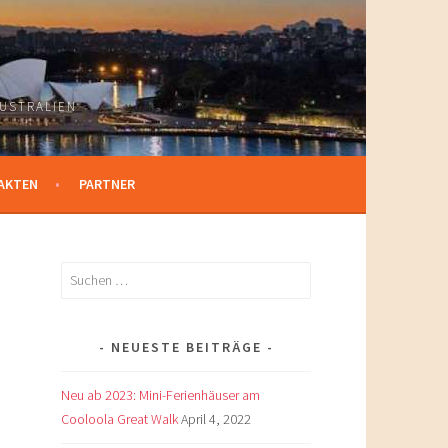
USTRALIEN
AKTEN
PARTNER
Suchen
nach:
NEUESTE BEITRÄGE
Neu ab 2023: Mini-Ferienhäuser am
Cooloola Great Walk
April 4, 2022