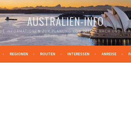
AUSTRALIEN-INFO
DE INFORMATIONEN ZUR PLANUNG VON REISEN NACH UND IN A
REGIONEN
ROUTEN
INTERESSEN
ANREISE
F