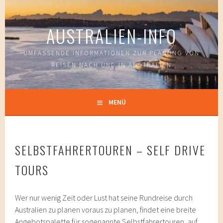
Springe
zum
AUSTRALIEN-INFO
Inhalt
UMFASSENDE INFORMATIONEN ZUR PLANUNG VON
REISEN NACH UND IN AUSTRALIEN
MENÜ
SELBSTFAHRERTOUREN – SELF DRIVE
TOURS
Wer nur wenig Zeit oder Lust hat seine Rundreise durch
Australien zu planen voraus zu planen, findet eine breite
Angebotspalette für sogenannte Selbstfahrertouren, auf