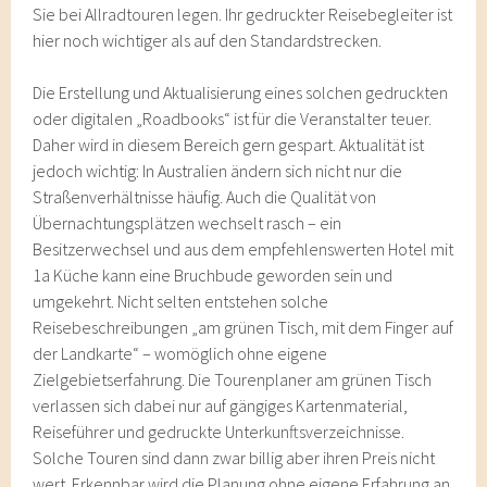
Sie bei Allradtouren legen. Ihr gedruckter Reisebegleiter ist
hier noch wichtiger als auf den Standardstrecken.
Die Erstellung und Aktualisierung eines solchen gedruckten
oder digitalen „Roadbooks“ ist für die Veranstalter teuer.
Daher wird in diesem Bereich gern gespart. Aktualität ist
jedoch wichtig: In Australien ändern sich nicht nur die
Straßenverhältnisse häufig. Auch die Qualität von
Übernachtungsplätzen wechselt rasch – ein
Besitzerwechsel und aus dem empfehlenswerten Hotel mit
1a Küche kann eine Bruchbude geworden sein und
umgekehrt. Nicht selten entstehen solche
Reisebeschreibungen „am grünen Tisch, mit dem Finger auf
der Landkarte“ – womöglich ohne eigene
Zielgebietserfahrung. Die Tourenplaner am grünen Tisch
verlassen sich dabei nur auf gängiges Kartenmaterial,
Reiseführer und gedruckte Unterkunftsverzeichnisse.
Solche Touren sind dann zwar billig aber ihren Preis nicht
wert. Erkennbar wird die Planung ohne eigene Erfahrung an