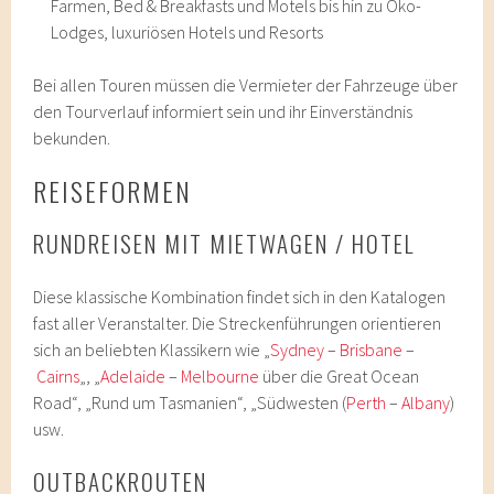
Farmen, Bed & Breakfasts und Motels bis hin zu Öko-
Lodges, luxuriösen Hotels und Resorts
Bei allen Touren müssen die Vermieter der Fahrzeuge über
den Tourverlauf informiert sein und ihr Einverständnis
bekunden.
REISEFORMEN
RUNDREISEN MIT MIETWAGEN / HOTEL
Diese klassische Kombination findet sich in den Katalogen
fast aller Veranstalter. Die Streckenführungen orientieren
sich an beliebten Klassikern wie „
Sydney
–
Brisbane
–
Cairns
„, „
Adelaide
–
Melbourne
über die Great Ocean
Road“, „Rund um Tasmanien“, „Südwesten (
Perth
–
Albany
)
usw.
OUTBACKROUTEN