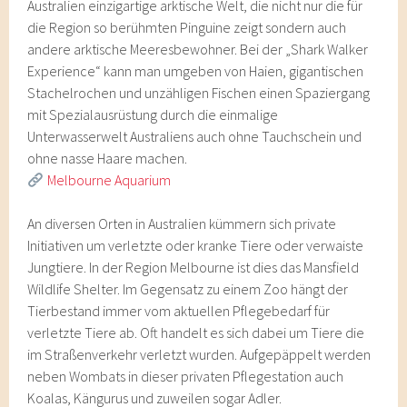
Australien einzigartige arktische Welt, die nicht nur die für
die Region so berühmten Pinguine zeigt sondern auch
andere arktische Meeresbewohner. Bei der „Shark Walker
Experience“ kann man umgeben von Haien, gigantischen
Stachelrochen und unzähligen Fischen einen Spaziergang
mit Spezialausrüstung durch die einmalige
Unterwasserwelt Australiens auch ohne Tauchschein und
ohne nasse Haare machen.
Melbourne Aquarium
An diversen Orten in Australien kümmern sich private
Initiativen um verletzte oder kranke Tiere oder verwaiste
Jungtiere. In der Region Melbourne ist dies das Mansfield
Wildlife Shelter. Im Gegensatz zu einem Zoo hängt der
Tierbestand immer vom aktuellen Pflegebedarf für
verletzte Tiere ab. Oft handelt es sich dabei um Tiere die
im Straßenverkehr verletzt wurden. Aufgepäppelt werden
neben Wombats in dieser privaten Pflegestation auch
Koalas, Kängurus und zuweilen sogar Adler.