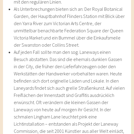
mit den regulären Linien.
Als Unterbrechungen bieten sich an: Der Royal Botanical
Garden, der Hauptbahnhof Flinders Station mit Blick über
den Yarra River zum Victorian Arts Centre, der
unmittelbar benachbarte Federation Square der Queen
Victoria Market und ein Bummel über die Einkaufsmeile
der Swanston oder Collins Street.
Auf jeden Fall sollte man den sog. Laneways einen
Besuch abstatten. Das sind die ehemals dunklen Gassen
in der City, die früher den Lieferfahrzeugen oder den
Werkstätten der Handwerker vorbehalten waren. Heute
befinden sich dort originelle Läden und Lokale. In dien
Laneyards findet sich auch grelle Straßenkunst. Auf vielen
Freiflächen der Innenstadt sind Graffitis ausdrücklich
erwünscht. Oft verändern die kleinen Gassen der
Laneways von heute auf morgen ihr Gesicht. In der
schmalen Lingham Lane leuchtet pink eine
Lichtinstallation – entstanden als Projekt der Laneway
Commission, die seit 2001 Künstler aus aller Welt einlädt,