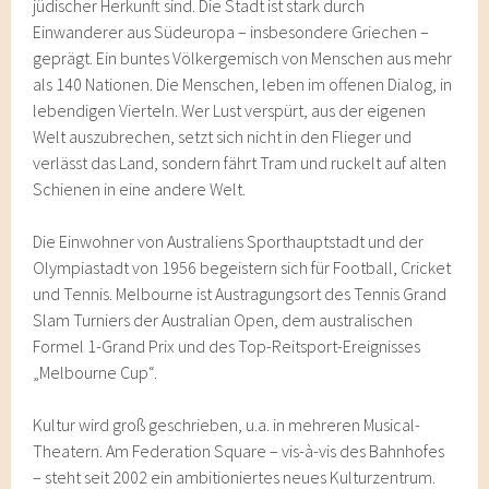
jüdischer Herkunft sind. Die Stadt ist stark durch
Einwanderer aus Südeuropa – insbesondere Griechen –
geprägt. Ein buntes Völkergemisch von Menschen aus mehr
als 140 Nationen. Die Menschen, leben im offenen Dialog, in
lebendigen Vierteln. Wer Lust verspürt, aus der eigenen
Welt auszubrechen, setzt sich nicht in den Flieger und
verlässt das Land, sondern fährt Tram und ruckelt auf alten
Schienen in eine andere Welt.
Die Einwohner von Australiens Sporthauptstadt und der
Olympiastadt von 1956 begeistern sich für Football, Cricket
und Tennis. Melbourne ist Austragungsort des Tennis Grand
Slam Turniers der Australian Open, dem australischen
Formel 1-Grand Prix und des Top-Reitsport-Ereignisses
„Melbourne Cup“.
Kultur wird groß geschrieben, u.a. in mehreren Musical-
Theatern. Am Federation Square – vis-à-vis des Bahnhofes
– steht seit 2002 ein ambitioniertes neues Kulturzentrum.