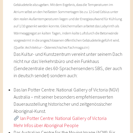
Gebäudeteile abzugeben. Mit dem Ergebnis, dass die Temperaturen im
Atrium selbst an den heißesten Sommertagen bis zu 12 Grad Celsius unter
den realen Außentemperaturen liegen und der Energieaufwand für Kühlung
auf 1/10 gesenkt werden konnte. Gleichermaßen arbeitet das Labyrinth als
Wärmeaggregat an kalten Tagen, indem kalte Luft durch die Betonwände
vorgewärmt in die angeschlossenen öffentlichen Gebäudeteile geführt wird.
(Quelle: Architektur – Österreichisches Fachmagazin)
Das Kultur- und Kunstzentrum vereint unter seinem Dach
nicht nur das Verkehrsbüro und ein Funkhaus
(Sendezentrale des 60-Sprachensenders SBS, der auch
in deutsch sendet) sondern auch:
Das Ian Potter Centre: National Gallery of Victoria (NGV)
Australia – mit seiner besonders empfehlenswerten
Dauerausstellung historischer und zeitgenössischer
Aboriginal-Kunst.
Ian Potter Centre: National Gallery of Victoria
Mehr Infos über Aboriginal People
Das Australian Centre for the Moving Image (ACMI): Für