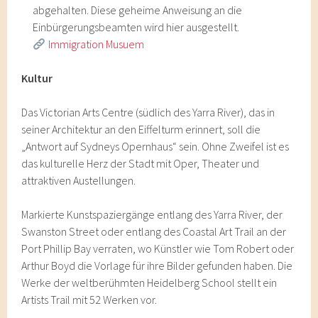
abgehalten. Diese geheime Anweisung an die
Einbürgerungsbeamten wird hier ausgestellt.
Immigration Musuem
Kultur
Das Victorian Arts Centre (südlich des Yarra River), das in
seiner Architektur an den Eiffelturm erinnert, soll die
„Antwort auf Sydneys Opernhaus“ sein. Ohne Zweifel ist es
das kulturelle Herz der Stadt mit Oper, Theater und
attraktiven Austellungen.
Markierte Kunstspaziergänge entlang des Yarra River, der
Swanston Street oder entlang des Coastal Art Trail an der
Port Phillip Bay verraten, wo Künstler wie Tom Robert oder
Arthur Boyd die Vorlage für ihre Bilder gefunden haben. Die
Werke der weltberühmten Heidelberg School stellt ein
Artists Trail mit 52 Werken vor.