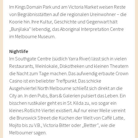
Im Kings Domain Park und am Victoria Market weisen Reste
von Begräbnisstätten auf die regionalen Ureinwohner – die
Koorie hin. Ihre Kultur, Geschichte und Gegenwart hält
„Bunjilaka“ lebendig, das Aboriginal Interpretation Centre
im Melbourne Museum.
Nightlife
Im Southgate Centre (südlich Yarra River) lässt sich in vielen
Restaurants, Weinlokale, Diskotheken und kleinen Theatern
die Nacht zum Tage machen. Das aufwendig erbaute Crown
Casino ist ein beliebter Treffpunkt. Das schicke
Ausgehviertel North Melbourne schließt sich direkt an die
City an. In den Pubs, Bars & Galerien pulsiert das Leben. Ein
bisschen rustikaler geht es in St. Kilda zu, wo sogar ein
kleines Rotlicht-Viertel existiert. Auf nur einer Meile vereint
die Brunswick Street die Küchen der Welt von Caffé Latte,
Mojito bis zu V.B., Victoria Bitter oder „Better“, wie die
Melbourner sagen.