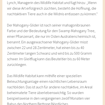
Lynch, Managerin des Wildlife Habitat und fügt hinzu: „Wenn
wir diese Art erfolgreich züchten, besteht die Hoffnung, die
nachtaktiven Tiere auch in die Wildnis entlassen zu können.“
Der Mahogany-Glider ist nach seiner mahagonibraunen
Farbe und der Bedeutung für den Swamp Mahogany Tree,
einer Pflanzenart, die nur im Osten Australiens heimisch ist,
benannt. Ein ausgewachsener Mahogany-Glider misst
zwischen 22 und 28 Zentimeter, hat einen bis zu 40
Zentimeter langen Schwanz und wird bis zu 500 Gramm
schwer. Im Gleitflug kann das Beuteltier bis zu 60 Meter
zurücklegen.
Das Wildlife Habitat kann mithilfe einer speziellen
Beleuchtungsanlage einen nächtlichen Lebensraum
nachbilden. Das ist auch für andere nachtaktive, im Areal
beheimatete Tiere überlebenswichtig. So wurden
beispielsweise in den vergangenen zwölf Monaten vier
Babys des Northern Bettong (Nördliches