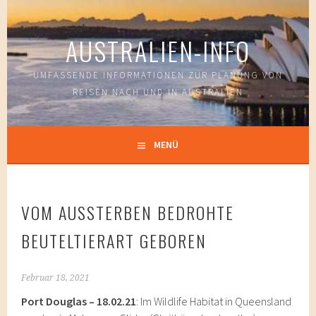
Springe
zum
AUSTRALIEN-INFO
Inhalt
UMFASSENDE INFORMATIONEN ZUR PLANUNG VON
REISEN NACH UND IN AUSTRALIEN
MENÜ
VOM AUSSTERBEN BEDROHTE
BEUTELTIERART GEBOREN
Februar 18, 2021
Port Douglas – 18.02.21
: Im Wildlife Habitat in Queensland