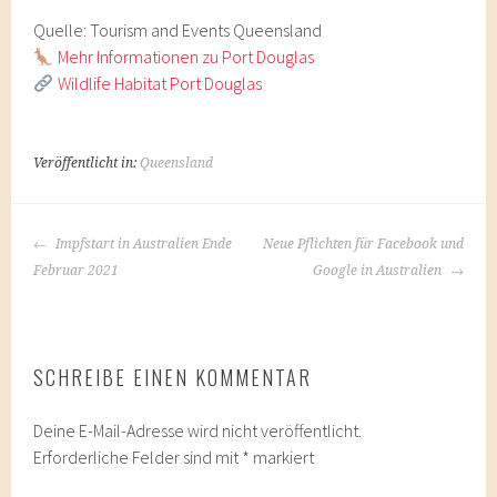
Quelle: Tourism and Events Queensland
Mehr Informationen zu Port Douglas
Wildlife Habitat Port Douglas
Veröffentlicht in:
Queensland
BEITRAGS-
Impfstart in Australien Ende
Neue Pflichten für Facebook und
NAVIGATION
Februar 2021
Google in Australien
SCHREIBE EINEN KOMMENTAR
Deine E-Mail-Adresse wird nicht veröffentlicht.
Erforderliche Felder sind mit
*
markiert