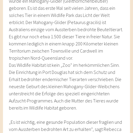
wurde ein Mahogany-Glider (Gleithörnchenbeutler)
geboren. Es ist das erste Mal seit vielen Jahren, dass ein
solches Tier in einem Wildlife Park das Licht der Welt
erblickt. Der Mahogany-Glider (Petaurus gracilis) ist
Australiens einzige vom Aussterben bedrohte Beuteltierart.
Es gibt nur noch etwa 1.500 dieser Tiere in freier Natur. Sie
kommen lediglich in einem knapp 200 Kilometer kleinen
Territorium zwischen Townsville und Cardwell im
tropischen Nord-Queensland vor.
Das Wildlife Habitat ist kein „Zoo“ im herkömmlichen Sinn.
Die Einrichtung in Port Douglas hat sich dem Schutz und
Erhalt bedrohter endemischer Tierarten verschrieben. Die
neueste Geburt des kleinen Mahogany-Glider-Weibchens
unterstreicht die Erfolge des speziell eingerichteten
Aufzucht-Programmes. Auch die Mutter des Tieres wurde
bereits im Wildlife Habitat geboren.
„Es ist wichtig, eine gesunde Population dieser fragilen und
vom Aussterben bedrohten Art zu erhalten“, sagt Rebecca