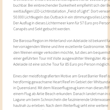
buchbar. Bei einbrechender Dunkelheit empfiehlt sich der B
weitläufigen LED-Lichtinstallation „Field of Light“. Dort verw
50.000 Lichtkugeln das Outback in ein stimmungsvolles Lich
Der Ausflug in dieses Lichtermeer kann für 57 Euro pro Person
Canapés und Sekt gebucht werden.
Die Barossa Region im Hinterland von Adelaide ist bekannt für
hervorragenden Weine und ihre exzellente Gastronomie. W
den Weinen einige verkosten möchte, tut dies am bequemst
einer geführten Tour mit Visite ausgewählter Weingüter. Ab u
Adelaide ist eine solche Tour für 85 Euro pro Person möglich
Eines der meistfotografierten Motive am Great Barrier Reef is
herzförmig gewachsene Heart Reef im Gebiet der Whitsunday
in Queensland. Mit dem Wasserflugzeug kann man dieses Riff
einem Flug ab Airlie Beach erkunden. Danach landet man in 
Lagune um beim Schnorcheln die faszinierende Unterwasse
hautnah zu erleben. Nach dem Weiterflug seht eine weitere