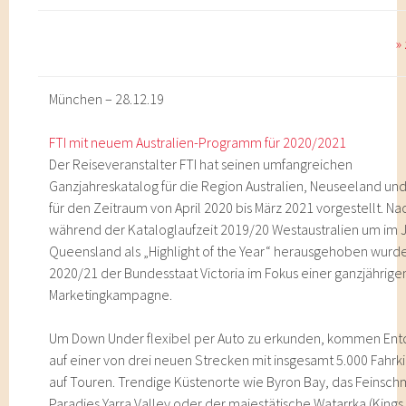
»
München – 28.12.19
FTI mit neuem Australien-Programm für 2020/2021
Der Reiseveranstalter FTI hat seinen umfangreichen
Ganzjahreskatalog für die Region Australien, Neuseeland u
für den Zeitraum von April 2020 bis März 2021 vorgestellt. 
während der Kataloglaufzeit 2019/20 Westaustralien um im 
Queensland als „Highlight of the Year“ herausgehoben wurde
2020/21 der Bundesstaat Victoria im Fokus einer ganzjährige
Marketingkampagne.
Um Down Under flexibel per Auto zu erkunden, kommen En
auf einer von drei neuen Strecken mit insgesamt 5.000 Fahr
auf Touren. Trendige Küstenorte wie Byron Bay, das Feinsc
Paradies Yarra Valley oder der majestätische Watarrka (King