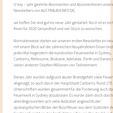
G’day – sehr geehrte Abonnenten und Abonnentinnen unser
Newsletters von AUSTRALIEN-INFO.DE,
wir hoffen Sie sind gut ins neue Jahr gestartet. Noch ist es nic
Ihnen für 2020 Gesundheit und viel Glück zu wünschen.
Normalerweise starten wir unseren ersten Newsletter im ne
mit einem Blick auf die zahlreichen Neujahrsfeiern Down Un
jedes Mal begeistern die kunstvollen Feuerwerke in Sydney,
Canberra, Melbourne, Brisbane, Adelaide, Perth und Darwin
vielen anderen Städten Millionen von Teilnehmern.
Dieses Jahr wurden aufgrund akuter Brandgefahr viele Feue
abgesagt, so auch das in der Hauptstadt Canberra. Rund 270
Unterschriften wurden gesammelt für die Forderung auch da
Feuerwerk in Sydney abzublasen. Es wurde dann doch durch
allerdings konnten sich viele Australier angesichts der
apokalyptischen Bilder der Buschfeuer aus dem Südosten d