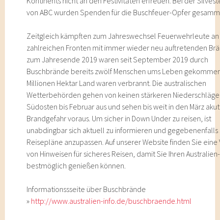
Kontinents nicht an den Festivitäten erfreuen. Bei der Silves
von ABC wurden Spenden für die Buschfeuer-Opfer gesamme
Zeitgleich kämpften zum Jahreswechsel Feuerwehrleute an
zahlreichen Fronten mit immer wieder neu auftretenden Brä
zum Jahresende 2019 waren seit September 2019 durch
Buschbrände bereits zwölf Menschen ums Leben gekommen
Millionen Hektar Land waren verbrannt. Die australischen
Wetterbehörden gehen von keinen stärkeren Niederschläge
Südosten bis Februar aus und sehen bis weit in den März aku
Brandgefahr voraus. Um sicher in Down Under zu reisen, ist
unabdingbar sich aktuell zu informieren und gegebenenfalls
Reisepläne anzupassen. Auf unserer Website finden Sie eine 
von Hinweisen für sicheres Reisen, damit Sie Ihren Australien
bestmöglich genießen können.
Informationssseite über Buschbrände
»
http://www.australien-info.de/buschbraende.html