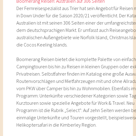
Boomerang Reisen: Australien auf 306 Seiten
Der Fernreisespezialist aus Trier hat sein Angebot für Reisen
in Down Under für die Saison 2020/21 veröffentlicht. Der Kata
Australien ist mit seinen 306 Seiten einer der umfangreichste
dem deutschsprachigen Markt. Er umfasst auch Reiseangebot
australischen Außengebiete wie Norfolk Island, Christmas Isl
die Cocos Keeling Islands.
Boomerang Reisen bietet die komplette Palette von einfac
Campingtouren bis hin zu Reisen in kleinen Gruppen oder ex
Privatreisen. Selbstfahrer finden im Katalog eine große Ausw
Routenvorschlägen und Mietfahrzeugen mit und ohne Allrada
vom PKW über Camper bis hin zu Wohnmobilen. Ebenfalls im
Programm: Unterkünfte verschiedener Kategorien sowie Ta
Kurztouren sowie spezielle Angebote für Work & Travel. Neu
Programm ist die Rubrik „Select“: Auf zehn Seiten werden 
einmalige Unterkünfte und Touren vorgestellt, beispielsweis
Helikoptersafari in die Kimberley Region.