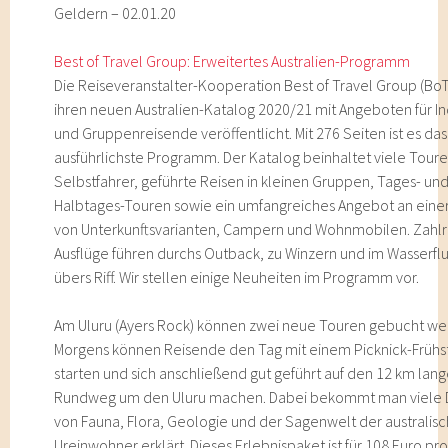
Geldern – 02.01.20
Best of Travel Group: Erweitertes Australien-Programm
Die Reiseveranstalter-Kooperation Best of Travel Group (Bo
ihren neuen Australien-Katalog 2020/21 mit Angeboten für In
und Gruppenreisende veröffentlicht. Mit 276 Seiten ist es das
ausführlichste Programm. Der Katalog beinhaltet viele Toure
Selbstfahrer, geführte Reisen in kleinen Gruppen, Tages- un
Halbtages-Touren sowie ein umfangreiches Angebot an einer
von Unterkunftsvarianten, Campern und Wohnmobilen. Zahl
Ausflüge führen durchs Outback, zu Winzern und im Wasserf
übers Riff. Wir stellen einige Neuheiten im Programm vor.
Am Uluru (Ayers Rock) können zwei neue Touren gebucht we
Morgens können Reisende den Tag mit einem Picknick-Frühs
starten und sich anschließend gut geführt auf den 12 km lang
Rundweg um den Uluru machen. Dabei bekommt man viele D
von Fauna, Flora, Geologie und der Sagenwelt der australis
Ureinwohner erklärt. Dieses Erlebnispaket ist für 108 Euro pr