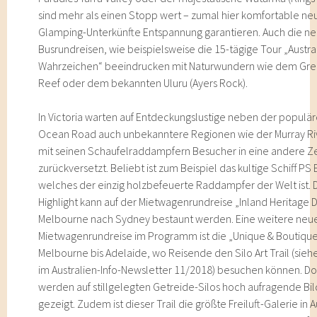
sind mehr als einen Stopp wert – zumal hier komfortable ne
Glamping-Unterkünfte Entspannung garantieren. Auch die n
Busrundreisen, wie beispielsweise die 15-tägige Tour „Austra
Wahrzeichen“ beeindrucken mit Naturwundern wie dem Grea
Reef oder dem bekannten Uluru (Ayers Rock).
In Victoria warten auf Entdeckungslustige neben der populä
Ocean Road auch unbekanntere Regionen wie der Murray Riv
mit seinen Schaufelraddampfern Besucher in eine andere Ze
zurückversetzt. Beliebt ist zum Beispiel das kultige Schiff P
welches der einzig holzbefeuerte Raddampfer der Welt ist. 
Highlight kann auf der Mietwagenrundreise „Inland Heritage D
Melbourne nach Sydney bestaunt werden. Eine weitere neu
Mietwagenrundreise im Programm ist die „Unique & Boutiqu
Melbourne bis Adelaide, wo Reisende den Silo Art Trail (sieh
im Australien-Info-Newsletter 11/2018) besuchen können. Do
werden auf stillgelegten Getreide-Silos hoch aufragende Bi
gezeigt. Zudem ist dieser Trail die größte Freiluft-Galerie in A