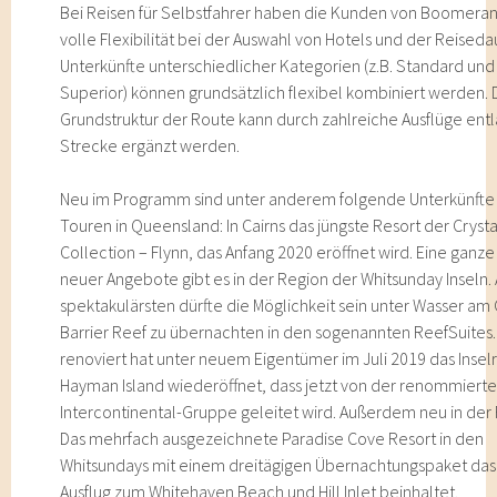
Bei Reisen für Selbstfahrer haben die Kunden von Boomera
volle Flexibilität bei der Auswahl von Hotels und der Reiseda
Unterkünfte unterschiedlicher Kategorien (z.B. Standard und
Superior) können grundsätzlich flexibel kombiniert werden. 
Grundstruktur der Route kann durch zahlreiche Ausflüge ent
Strecke ergänzt werden.
Neu im Programm sind unter anderem folgende Unterkünfte
Touren in Queensland: In Cairns das jüngste Resort der Cryst
Collection – Flynn, das Anfang 2020 eröffnet wird. Eine ganz
neuer Angebote gibt es in der Region der Whitsunday Inseln.
spektakulärsten dürfte die Möglichkeit sein unter Wasser am
Barrier Reef zu übernachten in den sogenannten ReefSuites. 
renoviert hat unter neuem Eigentümer im Juli 2019 das Inselr
Hayman Island wiederöffnet, dass jetzt von der renommiert
Intercontinental-Gruppe geleitet wird. Außerdem neu in der
Das mehrfach ausgezeichnete Paradise Cove Resort in den
Whitsundays mit einem dreitägigen Übernachtungspaket das
Ausflug zum Whitehaven Beach und Hill Inlet beinhaltet.