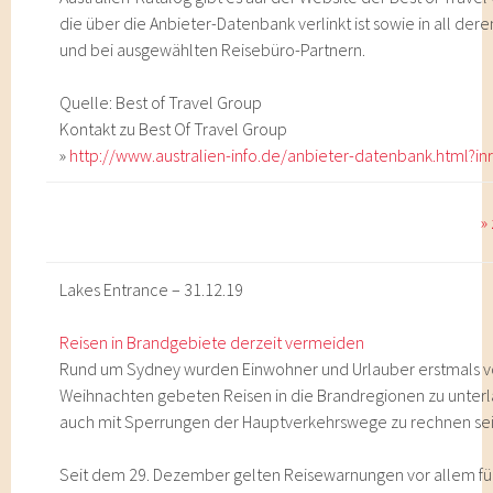
die über die Anbieter-Datenbank verlinkt ist sowie in all der
und bei ausgewählten Reisebüro-Partnern.
Quelle: Best of Travel Group
Kontakt zu Best Of Travel Group
»
http://www.australien-info.de/anbieter-datenbank.html?in
»
Lakes Entrance – 31.12.19
Reisen in Brandgebiete derzeit vermeiden
Rund um Sydney wurden Einwohner und Urlauber erstmals v
Weihnachten gebeten Reisen in die Brandregionen zu unterl
auch mit Sperrungen der Hauptverkehrswege zu rechnen sei
Seit dem 29. Dezember gelten Reisewarnungen vor allem fü