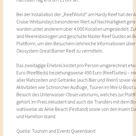
Bei der Installation der „ReefWorld“ am Hardy Reef hat der 
Cruise Whitsundays besonderen Wert auf Nachhaltigkeit gele
wurden unter anderem über 4.000 Korallen umgesiedelt. Zuk
sind Meeresbiologen und geschulte Master Reef Guides an B
Plattform, um den Besuchern lehrreiche Informationen über
Ökosystem Great Barrier Reef zu vermitteln.
Das zweitägige Erlebnis kostet pro Person umgerechnet etw
Euro (ReefBeds) beziehungsweise 490 Euro (ReefSuites) – ink
aller Mahlzeiten und Getränke (auch Bier und Wein!) sowie vi
Aktivitäten wie Schnorchel-Ausflüge, Touren im Mini-U-Boot 
Besuch des Unterwasser-Observatoriums, welches zur Platt
gehört. Im Preis inkludiert sind auch die Transfers mit dem Bo
wahlweise ab Airlie Beach (Festland) sowie von den Inseln 
und Hamilton Island.
Quelle: Tourism and Events Queensland