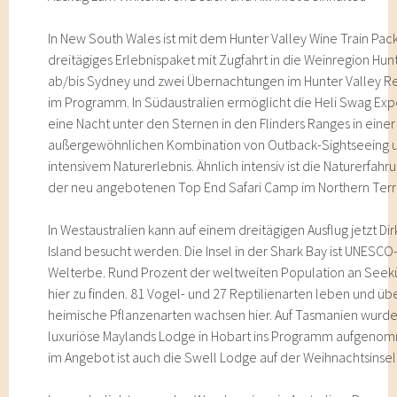
In New South Wales ist mit dem Hunter Valley Wine Train Pac
dreitägiges Erlebnispaket mit Zugfahrt in die Weinregion Hun
ab/bis Sydney und zwei Übernachtungen im Hunter Valley R
im Programm. In Südaustralien ermöglicht die Heli Swag Ex
eine Nacht unter den Sternen in den Flinders Ranges in einer
außergewöhnlichen Kombination von Outback-Sightseeing 
intensivem Naturerlebnis. Ähnlich intensiv ist die Naturerfahr
der neu angebotenen Top End Safari Camp im Northern Terri
In Westaustralien kann auf einem dreitägigen Ausflug jetzt Di
Island besucht werden. Die Insel in der Shark Bay ist UNESCO
Welterbe. Rund Prozent der weltweiten Population an Seekü
hier zu finden. 81 Vogel- und 27 Reptilienarten leben und üb
heimische Pflanzenarten wachsen hier. Auf Tasmanien wurde
luxuriöse Maylands Lodge in Hobart ins Programm aufgeno
im Angebot ist auch die Swell Lodge auf der Weihnachtsinsel