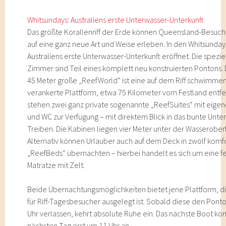
Whitsundays: Australiens erste Unterwasser-Unterkunft
Das größte Korallenriff der Erde können Queensland-Besuche
auf eine ganz neue Art und Weise erleben. In den Whitsunday
Australiens erste Unterwasser-Unterkunft eröffnet. Die spezie
Zimmer sind Teil eines komplett neu konstruierten Pontons. 
45 Meter große „ReefWorld“ ist eine auf dem Riff schwimmen
verankerte Plattform, etwa 75 Kilometer vom Festland entfer
stehen zwei ganz private sogenannte „ReefSuites“ mit eig
und WC zur Verfügung – mit direktem Blick in das bunte Unte
Treiben. Die Kabinen liegen vier Meter unter der Wasserober
Alternativ können Urlauber auch auf dem Deck in zwölf komf
„ReefBeds“ übernachten – hierbei handelt es sich um eine f
Matratze mit Zelt.
Beide Übernachtungsmöglichkeiten bietet jene Plattform, d
für Riff-Tagesbesucher ausgelegt ist. Sobald diese den Pont
Uhr verlassen, kehrt absolute Ruhe ein. Das nächste Boot 
nächsten Tag erst um 11 Uhr an.