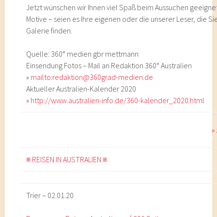
Jetzt wünschen wir Ihnen viel Spaß beim Aussuchen geeigne
Motive – seien es Ihre eigenen oder die unserer Leser, die Sie
Galerie finden.
Quelle: 360° medien gbr mettmann
Einsendung Fotos – Mail an Redaktion 360° Australien
»
mailto:redaktion@360grad-medien.de
Aktueller Australien-Kalender 2020
»
http://www.australien-info.de/360-kalender_2020.html
»
≡ REISEN IN AUSTRALIEN ≡
Trier – 02.01.20