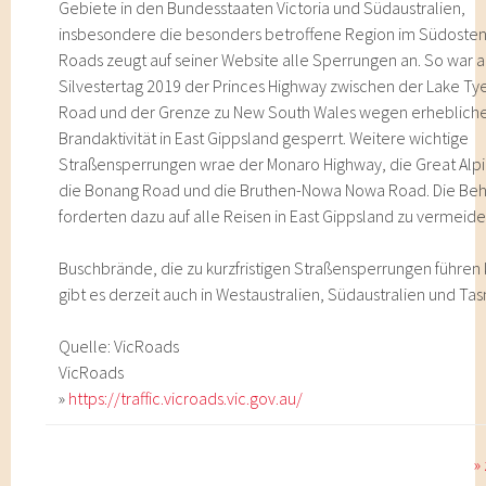
Gebiete in den Bundesstaaten Victoria und Südaustralien,
insbesondere die besonders betroffene Region im Südosten.
Roads zeugt auf seiner Website alle Sperrungen an. So war 
Silvestertag 2019 der Princes Highway zwischen der Lake Ty
Road und der Grenze zu New South Wales wegen erheblich
Brandaktivität in East Gippsland gesperrt. Weitere wichtige
Straßensperrungen wrae der Monaro Highway, die Great Alp
die Bonang Road und die Bruthen-Nowa Nowa Road. Die Be
forderten dazu auf alle Reisen in East Gippsland zu vermeide
Buschbrände, die zu kurzfristigen Straßensperrungen führen
gibt es derzeit auch in Westaustralien, Südaustralien und Ta
Quelle: VicRoads
VicRoads
»
https://traffic.vicroads.vic.gov.au/
»