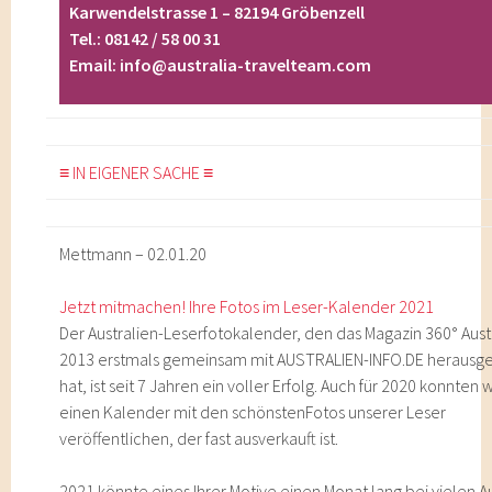
Karwendelstrasse 1 – 82194 Gröbenzell
Tel.: 08142 / 58 00 31
Email:
info@australia-travelteam.com
≡ IN EIGENER SACHE ≡
Mettmann – 02.01.20
Jetzt mitmachen! Ihre Fotos im Leser-Kalender 2021
Der Australien-Leserfotokalender, den das Magazin 360° Aust
2013 erstmals gemeinsam mit AUSTRALIEN-INFO.DE heraus
hat, ist seit 7 Jahren ein voller Erfolg. Auch für 2020 konnten 
einen Kalender mit den schönstenFotos unserer Leser
veröffentlichen, der fast ausverkauft ist.
2021 könnte eines Ihrer Motive einen Monat lang bei vielen Au