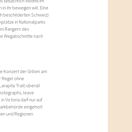
 tatsächlich Wildnis im
 in ihr bewegen will. Eine
ch beschilderten Schweiz)
kplätze in Nationalparks
den Rangern des
te Wegabschnitte nach
ve Konzert der Grillen am
er Regel ohne
arapita Trail) überall
photographs, leave
n Victoria darf nur auf
lparkbehörde eingeholt
rten und Regionen.