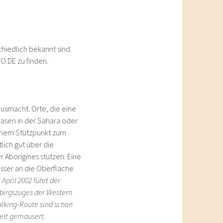
chiedlich bekannt sind.
O.DE zu finden.
usmacht. Orte, die eine
asen in der Sahara oder
einem Stützpunkt zum
lich gut über die
 Aborigines stützen. Eine
sser an die Oberfläche
 April 2002 führt der
birgszuges der Western
lking-Route sind schon
elt gemausert.