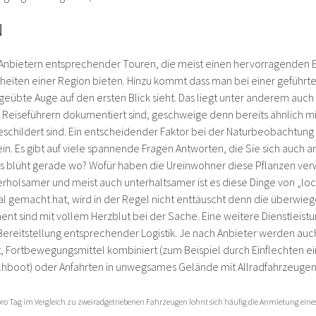
N
 Anbietern entsprechender Touren, die meist einen hervorragenden Ei
heiten einer Region bieten. Hinzu kommt dass man bei einer geführ
eübte Auge auf den ersten Blick sieht. Das liegt unter anderem auch 
Reiseführern dokumentiert sind, geschweige denn bereits ähnlich m
eschildert sind. Ein entscheidender Faktor bei der Naturbeobachtung 
sein. Es gibt auf viele spannende Fragen Antworten, die Sie sich auch
blüht gerade wo? Wofür haben die Ureinwohner diese Pflanzen ver
 erholsamer und meist auch unterhaltsamer ist es diese Dinge von „loc
gemacht hat, wird in der Regel nicht enttäuscht denn die überwieg
nt sind mit vollem Herzblut bei der Sache. Eine weitere Dienstleist
r Bereitstellung entsprechender Logistik. Je nach Anbieter werden a
, Fortbewegungsmittel kombiniert (zum Beispiel durch Einflechten ei
boot) oder Anfahrten in unwegsames Gelände mit Allradfahrzeugen 
ro Tag im Vergleich zu zweiradgetriebenen Fahrzeugen lohnt sich häufig die Anmietung eines 