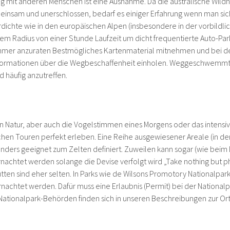
 mit anderen Menschen ist eine Ausnahme. Da die australische Wildnis
o einsam und unerschlossen, bedarf es einiger Erfahrung wenn man sich
rdichte wie in den europäischen Alpen (insbesondere in der vorbildli
em Radius von einer Stunde Laufzeit um dicht frequentierte Auto-Par
 immer anzuraten Bestmögliches Kartenmaterial mitnehmen und bei 
Informationen über die Wegbeschaffenheit einholen. Weggeschwemm
d häufig anzutreffen.
hen Natur, aber auch die Vogelstimmen eines Morgens oder das intensi
lchen Touren perfekt erleben. Eine Reihe ausgewiesener Areale (in d
sonders geeignet zum Zelten definiert. Zuweilen kann sogar (wie beim L
rnachtet werden solange die Devise verfolgt wird „Take nothing but 
ütten sind eher selten. In Parks wie de Wilsons Promotory Nationalpark i
achtet werden. Dafür muss eine Erlaubnis (Permit) bei der Nationa
 Nationalpark-Behörden finden sich in unseren Beschreibungen zur O