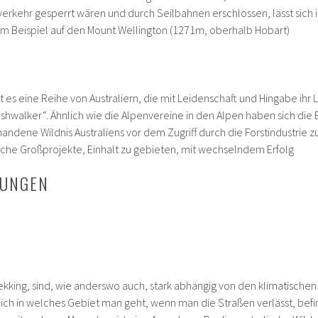
verkehr gesperrt wären und durch Seilbahnen erschlossen, lässt sich 
um Beispiel auf den Mount Wellington (1271m, oberhalb Hobart)
t es eine Reihe von Australiern, die mit Leidenschaft und Hingabe ihr
ushwalker“. Ähnlich wie die Alpenvereine in den Alpen haben sich di
handene Wildnis Australiens vor dem Zugriff durch die Forstindustrie 
ische Großprojekte, Einhalt zu gebieten, mit wechselndem Erfolg
GUNGEN
kking, sind, wie anderswo auch, stark abhängig von den klimatischen 
ch in welches Gebiet man geht, wenn man die Straßen verlässt, befin