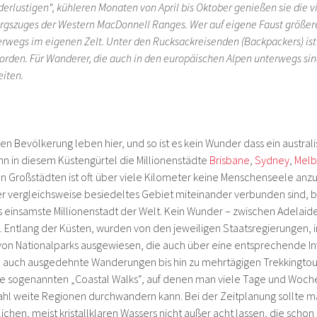
erlustigen“, kühleren Monaten von April bis Oktober genießen sie die vi
gszuges der Western MacDonnell Ranges. Wer auf eigene Faust größere 
rwegs im eigenen Zelt. Unter den Rucksackreisenden (Backpackers) ist d
worden. Für Wanderer, die auch in den europäischen Alpen unterwegs sin
eiten.
en Bevölkerung leben hier, und so ist es kein Wunder dass ein austral
enn in diesem Küstengürtel die Millionenstädte
Brisbane
,
Sydney
,
Melb
en Großstädten ist oft über viele Kilometer keine Menschenseele anz
 vergleichsweise besiedeltes Gebiet miteinander verbunden sind, b
s einsamste Millionenstadt der Welt. Kein Wunder – zwischen Adelaid
 Entlang der Küsten, wurden von den jeweiligen Staatsregierungen,
von Nationalparks ausgewiesen, die auch über eine entsprechende Inf
 auch ausgedehnte Wanderungen bis hin zu mehrtägigen Trekkingtou
ie sogenannten „Coastal Walks“, auf denen man viele Tage und Woch
hl weite Regionen durchwandern kann. Bei der Zeitplanung sollte m
ichen, meist kristallklaren Wassers nicht außer acht lassen, die sc