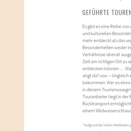
GEFÜHRTE TOURE
Es gibt es eine Reihe von
und kulturellen Besonder
mehr entdeckt als das ung
Besonderheiten weder in 
Verhältnisse überall ausg
Zeit am richtigen Ort zu 
entdecken können … Was 
singt da? usw. – Ungleich
bekommen. Wer es einmal 
in diesem Tourismussegme
Touranbieter liegt in de
Rücktransport ermöglicht
einem Wildwasserschlauch
* Aufgrund der hohen Mietkosten p