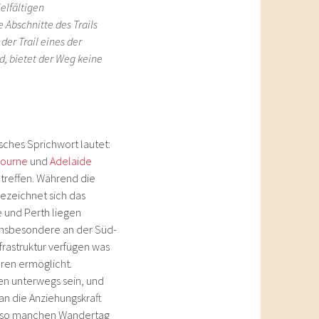
elfältigen
Abschnitte des Trails
er Trail eines der
d, bietet der Weg keine
isches Sprichwort lautet:
ourne
und
Adelaide
utreffen. Während die
ezeichnet sich das
e und Perth liegen
 insbesondere an der Süd-
rastruktur verfügen was
ren ermöglicht.
en unterwegs sein, und
an die Anziehungskraft
hon so manchen Wandertag