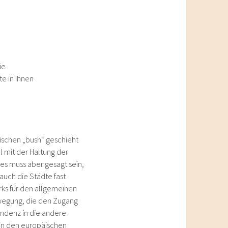
ie
e in ihnen
alischen „bush“ geschieht
l mit der Haltung der
ies muss aber gesagt sein,
 auch die Städte fast
rks für den allgemeinen
ewegung, die den Zugang
endenz in die andere
 in den europäischen