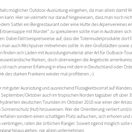
 Details möglicher Outdoor-Ausrüstung eingehen, da man allein damit 
 kann. Hier sei vielmehr nur darauf hingewiesen, dass man noch nich
dem Sattel ein Bergrestaurant oder eine Hütte des Alpenvereines erw
rbsensuppe mit Würstel“ zu spekulieren sollte man in Australien sic
n. Dabei fällt beispielsweise auf, dass die Tütennudelprodukte dort 
b man auch Milchpulver mitnehmen sollte. In den Großstädten sowie
finden sich Läden mit Ausrüstungsmaterial aller Art für Outback-Tour
 neuseeländische Marken, doch überwiegen die Angebote amerikanis
au ist nach unserer Erfahrung in etwa mit dem in Deutschland oder Öst
 des starken Frankens wieder mal profitieren ;-).
r mit guter Ausrüstung und ausreichend Flüssigkeitsvorrat auf Wande
 September/Oktober auch im tropischen Norden tagsüber oft über 3
ehydrierten deutschen Touristen im Oktober 2010 war einer der Anläss
Sonnenschutz (Hut) hinzuweisen. Wer die Orientierung verliert und/o
k verfallen sondern einen schattigen Platz aufsuchen, sich erholen und
 verbringen, raten die örtlichen Ranger. Soweit irgend möglich soll
rgang hinaus gehen, nie allein unternehmen.