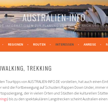
AUSTRALIEN-INFO
DE INFORMATIONEN ZUR PLANUNG VON REISEN NACH UND IN A
REGIONEN
ROUTEN
INTERESSEN
ANREISE
F
WALKING, TREKKING
in den Tourtipps von AUSTRALIEN-INFO.DE vorstellen, hat auch einen E
r wird die Fortbewegung auf Schusters Rappen Down Under, immer
spaziergang, der in vielen Orten und Städten die kulturellen Stätten 
rings
) bis zu den spektakulären Langstrecken scheint Australien ei