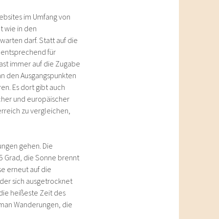
Websites im Umfang von
t wie in den
arten darf. Statt auf die
h entsprechend für
fast immer auf die Zugabe
 an den Ausgangspunkten
en. Es dort gibt auch
cher und europäischer
erreich zu vergleichen,
rungen gehen. Die
5 Grad, die Sonne brennt
e erneut auf die
der sich ausgetrocknet
 die heißeste Zeit des
e man Wanderungen, die