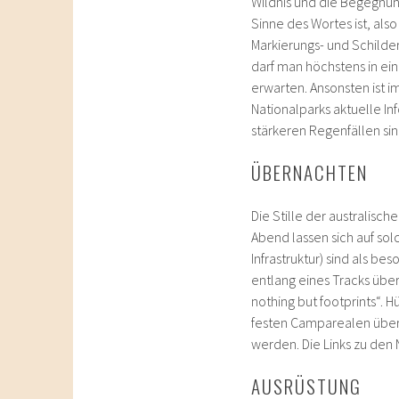
Wildnis und die Begegnung
Sinne des Wortes ist, als
Markierungs- und Schilde
darf man höchstens in ein
erwarten. Ansonsten ist
Nationalparks aktuelle 
stärkeren Regenfällen sin
ÜBERNACHTEN
Die Stille der australisc
Abend lassen sich auf so
Infrastruktur) sind als be
entlang eines Tracks übe
nothing but footprints“. H
festen Camparealen übern
werden. Die Links zu den
AUSRÜSTUNG