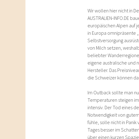
Wir wollen hier nicht in
AUSTRALIEN-INFO.DE bauen
europäischen Alpen auf je
in Europa omnipräsente „E
Selbstversorgung ausrüste
von Milch setzen, weshal
beliebter Wanderregionen 
eigene australische und
Hersteller. Das Preisnive
die Schweizer können dank
Im Outback sollte man nu
Temperaturen steigen im
intensiv. Der Tod eines d
Notwendigkeit von gutem 
fühle, solle nicht in Pani
Tages besser im Schatten
über einen kurzen Spazie