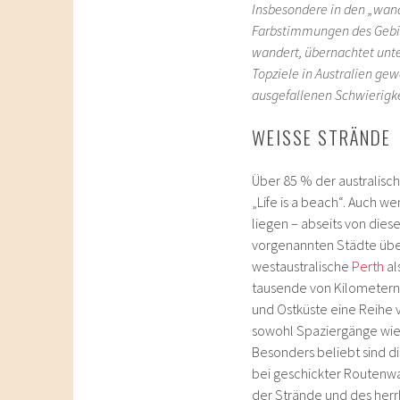
Insbesondere in den „wand
Farbstimmungen des Gebir
wandert, übernachtet unte
Topziele in Australien ge
ausgefallenen Schwierigk
WEISSE STRÄNDE
Über 85 % der australisch
„Life is a beach“. Auch w
liegen – abseits von dies
vorgenannten Städte über
westaustralische
Perth
al
tausende von Kilometern.
und Ostküste eine Reihe 
sowohl Spaziergänge wie
Besonders beliebt sind d
bei geschickter Routenwa
der Strände und des herrl