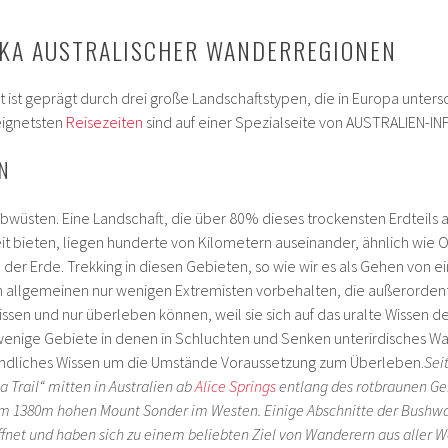
IKA AUSTRALISCHER WANDERREGIONEN
t ist geprägt durch drei große Landschaftstypen, die in Europa unters
eignetsten
Reisezeiten
sind auf einer Spezialseite von AUSTRALIEN-INF
N
wüsten. Eine Landschaft, die über 80% dieses trockensten Erdteils a
 bieten, liegen hunderte von Kilometern auseinander, ähnlich wie O
er Erde. Trekking in diesen Gebieten, so wie wir es als Gehen von 
im allgemeinen nur wenigen Extremisten vorbehalten, die außerordent
en und nur überleben können, weil sie sich auf das uralte Wissen der
enige Gebiete in denen in Schluchten und Senken unterirdisches Wa
t gründliches Wissen um die Umstände Voraussetzung zum Überleben.
Seit
Trail“ mitten in Australien ab
Alice Springs
entlang des rotbraunen Ge
m 1380m hohen Mount Sonder im Westen. Einige Abschnitte der Bushwa
fnet und haben sich zu einem beliebten Ziel von Wanderern aus aller W