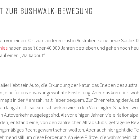
T ZUR BUSHWALK-BEWEGUNG
en von einem Ort zum anderen – ist in Australien keine neue Sache. D
nies
haben es seit über 40.000 Jahren betrieben und gehen noch heut
auf einen „Walkabout“.
ralier liebt sein Auto, die Erkundung der Natur, das Erleben des austr
to, eine für uns etwas ungewohnte Einstellung. Aber das korreliert woh
 mag’s in der Mehrzahl halt lieber bequem. Zur Ehrenrettung der Auss
ien längst nicht so exotisch wirken wie in den Vereinigten Staaten, wo
 Autoverkehr ausgelegt sind. Als vor einigen Jahren viele Nationalpa
den, entstand eine, von den zahlreichen Allrad Clubs, getragene B
ungsmäßiges Recht gewahrt sehen wollten. Aber auch hier geht die T
ehmend still um diese Forderung. An viele Plätze, die wahrscheinlich