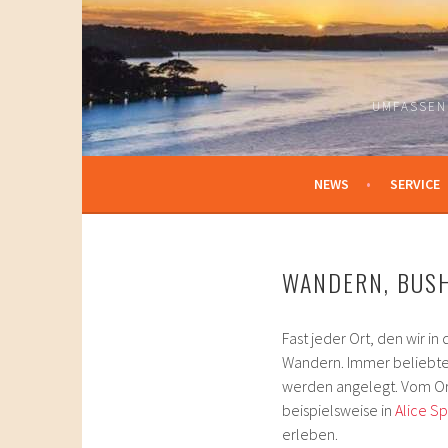
Springe
zum
Inhalt
UMFASSEN
NEWS
SERVICE
WANDERN, BUSH
Fast jeder Ort, den wir 
Wandern. Immer beliebte
werden angelegt. Vom Orts
beispielsweise in
Alice Sp
erleben.