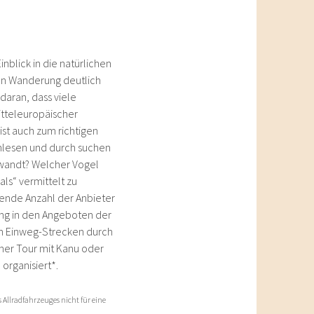
nblick in die natürlichen
ten Wanderung deutlich
daran, dass viele
itteleuropäischer
ist auch zum richtigen
 anlesen und durch suchen
wandt? Welcher Vogel
als“ vermittelt zu
ende Anzahl der Anbieter
ung in den Angeboten der
uch Einweg-Strecken durch
ner Tour mit Kanu oder
organisiert*.
Allradfahrzeuges nicht für eine