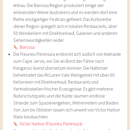
Anbau. Die Barossa Region produziert einige der
erlesensten Weine Australiens und es werden dort eine
Reihe einzigartiger Festivals gefeiert. Das Kulturerbe
dieser Region spiegelt sich in lokalen Restaurants, über
50 Weinkellern mit Direktverkauf, Galerien und anderen
Sehenswürdigkeiten wider.
Barossa
Die Fleurieu Peninsula erstreckt sich südlich von Adelaide
zum Cape Jervis, wo Sie an Bord der Fähre nach
Kangaroo Island übersetzen können. Die Halbinsel
beheimatet das McLaren Vale Weingebiet mit über 60
Kellereien mit Direktverkauf, Restaurants und
Vertriebsstellen frischer Erzeugnisse. Es gibt mehrere
Naturschutzparks und die Küste säumen endlose
Strände zum Spazierengehen, Wellenreiten und Baden.
Von Juni bis Oktober lassen sich unweit von Victor Harbor
Wale beobachten.
Victor Harbor (Fleurieu Peninsula)