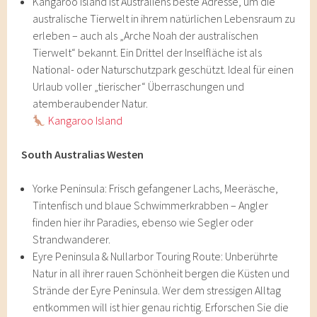
Kangaroo Island ist Australiens beste Adresse, um die
australische Tierwelt in ihrem natürlichen Lebensraum zu
erleben – auch als „Arche Noah der australischen
Tierwelt“ bekannt. Ein Drittel der Inselfläche ist als
National- oder Naturschutzpark geschützt. Ideal für einen
Urlaub voller „tierischer“ Überraschungen und
atemberaubender Natur.
Kangaroo Island
South Australias Westen
Yorke Peninsula: Frisch gefangener Lachs, Meeräsche,
Tintenfisch und blaue Schwimmerkrabben – Angler
finden hier ihr Paradies, ebenso wie Segler oder
Strandwanderer.
Eyre Peninsula & Nullarbor Touring Route: Unberührte
Natur in all ihrer rauen Schönheit bergen die Küsten und
Strände der Eyre Peninsula. Wer dem stressigen Alltag
entkommen will ist hier genau richtig. Erforschen Sie die