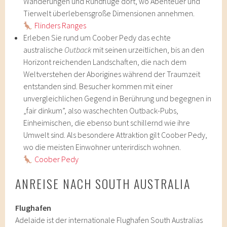
Wanderungen und Rundflüge dort, wo Abenteuer und
Tierwelt überlebensgroße Dimensionen annehmen.
Flinders Ranges
Erleben Sie rund um Coober Pedy das echte
australische
Outback
mit seinen urzeitlichen, bis an den
Horizont reichenden Landschaften, die nach dem
Weltverstehen der Aborigines während der Traumzeit
entstanden sind. Besucher kommen mit einer
unvergleichlichen Gegend in Berührung und begegnen in
„fair dinkum”, also waschechten Outback-Pubs,
Einheimischen, die ebenso bunt schillernd wie ihre
Umwelt sind. Als besondere Attraktion gilt Coober Pedy,
wo die meisten Einwohner unterirdisch wohnen.
Coober Pedy
ANREISE NACH SOUTH AUSTRALIA
Flughafen
Adelaide ist der internationale Flughafen South Australias