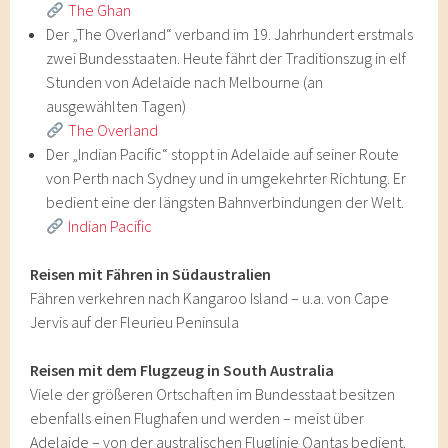
The Ghan
Der „The Overland“ verband im 19. Jahrhundert erstmals
zwei Bundesstaaten. Heute fährt der Traditionszug in elf
Stunden von Adelaide nach Melbourne (an
ausgewählten Tagen)
The Overland
Der „Indian Pacific“ stoppt in Adelaide auf seiner Route
von Perth nach Sydney und in umgekehrter Richtung. Er
bedient eine der längsten Bahnverbindungen der Welt.
Indian Pacific
Reisen mit Fähren in Südaustralien
Fähren verkehren nach Kangaroo Island – u.a. von Cape
Jervis auf der Fleurieu Peninsula
Reisen mit dem Flugzeug in South Australia
Viele der größeren Ortschaften im Bundesstaat besitzen
ebenfalls einen Flughafen und werden – meist über
Adelaide – von der australischen Fluglinie Qantas bedient.