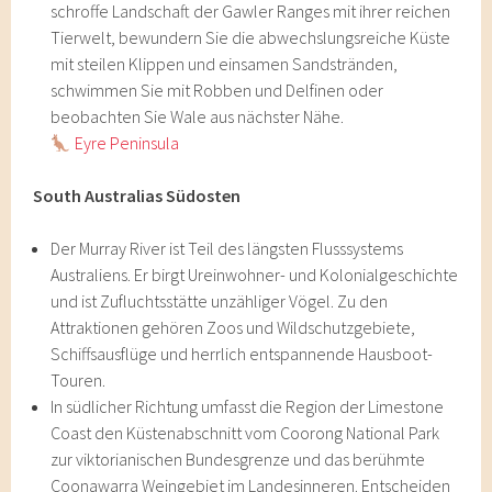
schroffe Landschaft der Gawler Ranges mit ihrer reichen
Tierwelt, bewundern Sie die abwechslungsreiche Küste
mit steilen Klippen und einsamen Sandstränden,
schwimmen Sie mit Robben und Delfinen oder
beobachten Sie Wale aus nächster Nähe.
Eyre Peninsula
South Australias Südosten
Der Murray River ist Teil des längsten Flusssystems
Australiens. Er birgt Ureinwohner- und Kolonialgeschichte
und ist Zufluchtsstätte unzähliger Vögel. Zu den
Attraktionen gehören Zoos und Wildschutzgebiete,
Schiffsausflüge und herrlich entspannende Hausboot-
Touren.
In südlicher Richtung umfasst die Region der Limestone
Coast den Küstenabschnitt vom Coorong National Park
zur viktorianischen Bundesgrenze und das berühmte
Coonawarra Weingebiet im Landesinneren. Entscheiden