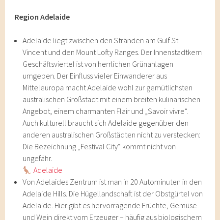
Region Adelaide
Adelaide liegt zwischen den Stränden am Gulf St.
Vincent und den Mount Lofty Ranges. Der Innenstadtkern
Geschäftsviertel ist von herrlichen Grünanlagen
umgeben. Der Einfluss vieler Einwanderer aus
Mitteleuropa macht Adelaide wohl zur gemütlichsten
australischen Großstadt mit einem breiten kulinarischen
Angebot, einem charmanten Flair und „Savoir vivre“.
Auch kulturell braucht sich Adelaide gegenüber den
anderen australischen Großstädten nicht zu verstecken:
Die Bezeichnung „Festival City“ kommt nicht von
ungefähr.
Adelaide
Von Adelaides Zentrum ist man in 20 Autominuten in den
Adelaide Hills. Die Hügellandschaft ist der Obstgürtel von
Adelaide. Hier gibt es hervorragende Früchte, Gemüse
und Wein direkt vom Erzeuger – häufig aus biologischem