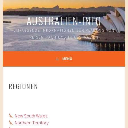
Springe
zum
AUSTRALIEN-INFO
Inhalt
UMFASSENDE INFORMATIONEN ZUR PLANUNG VON
REISEN NACH UND IN AUSTRALIEN
MENÜ
REGIONEN
New South Wales
Northern Territory