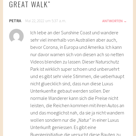
GREAT WALK
“
PETRA
Mai 22, 2022 um 5:37 a.m.
ANTWORTEN
Ich lebe an der Sunshine Coast und wandere
sehr viel innerhalb von Australien aber auch,
bevor Corona, in Europa und Amerika. Ich kann
nur davor warnen sich von diesen ach so netten
Videos blenden zu lassen. Dieser Naturschutz
Park ist wirklich super schoen und unberuehrt
und es gibt sehr viele Stimmen, die ueberhaupt
nicht gluecklich sind, dass nun diese Luxus
Unterkuenfte gebaut werden sollen. Der
normale Wanderer kann sich die Preise nicht
leisten, die Reichen kommen mit ihren Autos an
und das moeglichst nah, da sie ja nicht wandern
wollen sondern nur die „Natur“ in einer Luxus
Unterkunft geniessen. Es gibt eine
Buergerinitiative die versucht diese Bauten zu