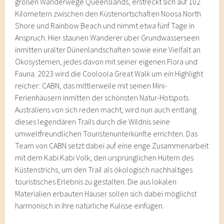
großen Wanderwege Queenslands, erstreckt sich auf 102
Kilometern zwischen den Küstenortschaften Noosa North
Shore und Rainbow Beach und nimmt etwa fünf Tage in
Anspruch. Hier staunen Wanderer über Grundwasserseen
inmitten uralter Dünenlandschaften sowie eine Vielfalt an
Ökosystemen, jedes davon mit seiner eigenen Flora und
Fauna. 2023 wird die Cooloola Great Walk um ein Highlight
reicher: CABN, das mittlerweile mit seinen Mini-
Ferienhäusern inmitten der schönsten Natur-Hotspots
Australiens von sich reden macht, wird nun auch entlang
dieses legendären Trails durch die Wildnis seine
umweltfreundlichen Touristenunterkünfte errichten. Das
Team von CABN setzt dabei auf eine enge Zusammenarbeit
mit dem Kabi Kabi Volk, den ursprünglichen Hütern des
Küstenstrichs, um den Trail als ökologisch nachhaltiges
touristisches Erlebnis zu gestalten. Die aus lokalen
Materialien erbauten Häuser sollen sich dabei möglichst
harmonisch in ihre natürliche Kulisse einfügen.