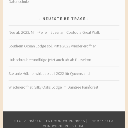
Datenschutz
NEUESTE BEITRÄGE
Neu ab 2023: Mini-Ferienhäuser am Cooloola Great Walk
Southern Ocean Lodge soll Mitte 2023 wieder eröffnen
Hubschrauberrundflüge jetzt auch ab ab Busselton
Stefanie Hübner wirbt ab Juli 2022 für Queensland
Wiedereröffnet: Silky Oaks Lodge im Daintree Rainforest
STOLZ PRÄSENTIERT VON WORDPRESS
|
THEME: SELA
VON
WORDPRESS.COM
.