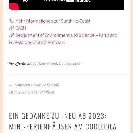
Mehr Informationen zur Sunshine Coast
CABN
Department of Environment and Science – Parks and
Forests: Cooloola Great Walk
Veröffentlicht in:
Queensland
,
Übernachten
BEITRAGS-
Southern Ocean Lodge soll
NAVIGATION
Mitte 2023 wieder eröffnen
EIN GEDANKE ZU „
NEU AB 2023:
MINI-FERIENHÄUSER AM COOLOOLA