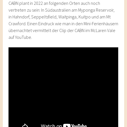
CABN plant in 2022 an folgenden Orten auch noch
vertreten zu sein: In Südaustralien am Myponga Reservoir,
in Hahndorf, Seppeltsfield, Waitpinga, Kuitpo und am Mt
Crawford. Einen Eindruck wie man in den Mini-Ferienhäusern
übernachtet vermittelt der Clip der CABN im McLaren Vale
auf YouTube.