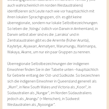
auch wahrscheinlich im norden Westaustraliens)
identifizieren sich Leute nach wie vor hauptsächlich mit
ihren lokalen Sprachgruppen, d.h. es gibt keine
überregionale, sondern nur lokale Selbstbezeichnungen.
So leben die ‚Yolngu‘ östlich von Darwin in Arnhemland, in
Darwin selbst aber sind es die ‚Larrakia‘ und in
Zentralaustralien gibt es die Arrernte (früher Arunta),
Kaytetye, Alyawarr, Anmatyerr, Warumungu, Warlmanpa,
Wakaya, Akarre, um nur ein paar Gruppen zu nennen.
Überregionale Selbstbezeichnungen der indigenen
Einwohner finden Sie in der Tabelle unten –hauptsächlich
für Gebiete entlang der Ost- und Südküste. So bezeichnen
sich die indigenen Einwohner in Queensland generell als
„Murri“, in New South Wales und Victoria als „Koori“, in
Südaustralien als „Nungar“, im Norden Südaustraliens
jedoch als „Anangu“ (= Menschen), in Südwest
Westaustralien als „Nyoongar“.