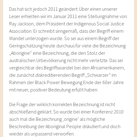
Das hat sich jedoch 2011 geändert: Über einen unserer
Leser erhielten wir im Januar 2011 eine Stellungnahme von
Ray Jackson, dem Präsident der Indigenous Social Justice
Association. Er schreibt sinngemäß, dass der Begriff einem
Wandel unterzogen wurde. So sei aus einem Begriff der
Geringschätzung heute durchaus für viele die Bezeichnung
„Aborigine“ eine Bezeichnung, die den Stolz der
australischen Urbevölkerung nicht mehr verletzte. Das sei
vergleichbar des Begriffswandel bei den Afroamerikanern,
die zunächst diskreditierenden Begriff „Schwarzer“ im
Rahmen der Black Power Bewegung Ende der 60er Jahre
mit neuer, positiver Bedeutung erfüllt haben.
Die Frage der wirklich korrekten Bezeichnung ist nicht
abschließend geklärt. So wurde bei einer Konferenz 2010
auch mal die Bezeichnung ‚origine‘ als mögliche
Beschreibung der Aboriginal People diskutiert und doch
wieder als unpassend verworfen.