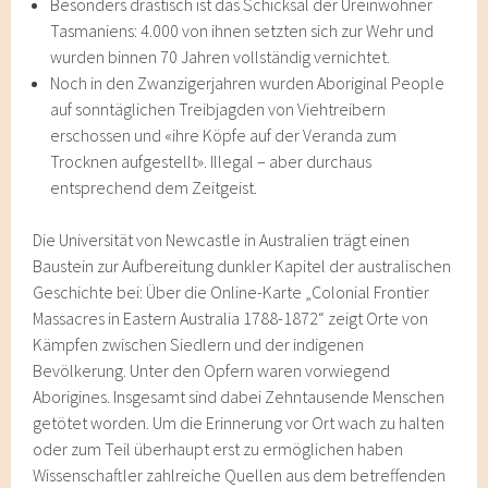
Besonders drastisch ist das Schicksal der Ureinwohner
Tasmaniens: 4.000 von ihnen setzten sich zur Wehr und
wurden binnen 70 Jahren vollständig vernichtet.
Noch in den Zwanzigerjahren wurden Aboriginal People
auf sonntäglichen Treibjagden von Viehtreibern
erschossen und «ihre Köpfe auf der Veranda zum
Trocknen aufgestellt». Illegal – aber durchaus
entsprechend dem Zeitgeist.
Die Universität von Newcastle in Australien trägt einen
Baustein zur Aufbereitung dunkler Kapitel der australischen
Geschichte bei: Über die Online-Karte „Colonial Frontier
Massacres in Eastern Australia 1788-1872“ zeigt Orte von
Kämpfen zwischen Siedlern und der indigenen
Bevölkerung. Unter den Opfern waren vorwiegend
Aborigines. Insgesamt sind dabei Zehntausende Menschen
getötet worden. Um die Erinnerung vor Ort wach zu halten
oder zum Teil überhaupt erst zu ermöglichen haben
Wissenschaftler zahlreiche Quellen aus dem betreffenden