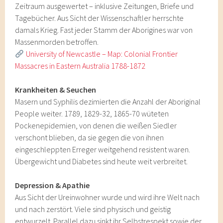
Zeitraum ausgewertet – inklusive Zeitungen, Briefe und
Tagebücher. Aus Sicht der Wissenschaftler herrschte
damals Krieg. Fast jeder Stamm der Aborigines war von
Massenmorden betroffen.
University of Newcastle – Map: Colonial Frontier
Massacres in Eastern Australia 1788-1872
Krankheiten & Seuchen
Masern und Syphilis dezimierten die Anzahl der Aboriginal
People weiter. 1789, 1829-32, 1865-70 wüteten
Pockenepidemien, von denen die weißen Siedler
verschont blieben, da sie gegen die von ihnen
eingeschleppten Erreger weitgehend resistent waren.
Übergewicht und Diabetes sind heute weit verbreitet.
Depression & Apathie
Aus Sicht der Ureinwohner wurde und wird ihre Welt nach
und nach zerstört. Viele sind physisch und geistig
entwurzelt. Parallel dazu sinkt ihr Selbstrespekt sowie der