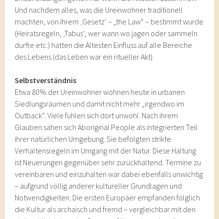
Und nachdem alles, was die Ureinwohner traditionell
machten, von ihrem ‚Gesetz‘ – „the Law“ – bestimmt wurde
(Heiratsregeln, ‚Tabus‘, wer wann wo jagen oder sammeln
durfte etc.) hatten die Ältesten Einfluss auf alle Bereiche
des Lebens (das Leben war ein ritueller Akt).
Selbstverständnis
Etwa 80% der Ureinwohner wohnen heute in urbanen
Siedlungsräumen und damit nicht mehr „irgendwo im
Outback“. Viele fühlen sich dort unwohl. Nach ihrem
Glauben sahen sich Aboriginal People als integrierten Teil
ihrer natürlichen Umgebung. Sie befolgten strikte
Verhaltensregeln im Umgang mit der Natur. Diese Haltung
ist Neuerungen gegenüber sehr zurückhaltend. Termine zu
vereinbaren und einzuhalten war dabei ebenfalls unwichtig
– aufgrund völlig anderer kultureller Grundlagen und
Notwendigkeiten. Die ersten Europäer empfanden folglich
die Kultur als archaisch und fremd – vergleichbar mit den