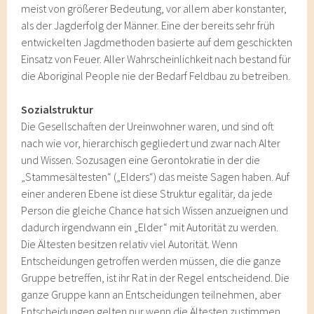
meist von größerer Bedeutung, vor allem aber konstanter,
als der Jagderfolg der Männer. Eine der bereits sehr früh
entwickelten Jagdmethoden basierte auf dem geschickten
Einsatz von Feuer. Aller Wahrscheinlichkeit nach bestand für
die Aboriginal People nie der Bedarf Feldbau zu betreiben.
Sozialstruktur
Die Gesellschaften der Ureinwohner waren, und sind oft
nach wie vor, hierarchisch gegliedert und zwar nach Alter
und Wissen. Sozusagen eine Gerontokratie in der die
„Stammesältesten“ („Elders“) das meiste Sagen haben. Auf
einer anderen Ebene ist diese Struktur egalitär, da jede
Person die gleiche Chance hat sich Wissen anzueignen und
dadurch irgendwann ein „Elder“ mit Autorität zu werden.
Die Ältesten besitzen relativ viel Autorität. Wenn
Entscheidungen getroffen werden müssen, die die ganze
Gruppe betreffen, ist ihr Rat in der Regel entscheidend. Die
ganze Gruppe kann an Entscheidungen teilnehmen, aber
Entscheidungen gelten nur wenn die Ältesten zustimmen.