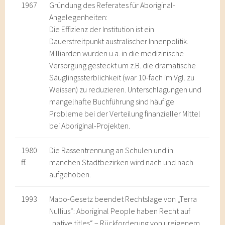
1967
Gründung des Referates für Aboriginal-
Angelegenheiten:
Die Effizienz der Institution ist ein
Dauerstreitpunkt australischer Innenpolitik.
Milliarden wurden u.a. in die medizinische
Versorgung gesteckt um z.B. die dramatische
Säuglingssterblichkeit (war 10-fach im Vgl. zu
Weissen) zu reduzieren. Unterschlagungen und
mangelhafte Buchführung sind häufige
Probleme bei der Verteilung finanzieller Mittel
bei Aboriginal-Projekten.
1980
Die Rassentrennung an Schulen und in
ff.
manchen Stadtbezirken wird nach und nach
aufgehoben.
1993
Mabo-Gesetz beendet Rechtslage von „Terra
Nullius“: Aboriginal People haben Recht auf
„native titles“ – Rückforderung von ureigenem