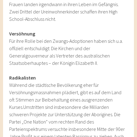
Frauen landen irgendwann in ihren Leben im Gefängnis.
Zwei Drittel der Ureinwohnerkinder schaffen ihren High
School-Abschluss nicht.
Versöhnung
Für ihre Rolle bei den Zwangs-Adoptionen haben sich u.a.
offiziell entschuldigt: Die Kirchen und der
Generalgouverneur als Vertreter des australischen
Staatsoberhauptes – der Königin Elizabeth II.
Radikalisten
Während die städtische Bevölkerung eher für
Versöhnungsmassnahmen plädiert, gibt es auf dem Land
oft Stimmen zur Beibehaltung eines ausgrenzenden
Kurses.Umstritten sind insbesondere die Milliarden
schweren Projekte zur Unterstützung der Aborigines. Die
Partei „One Nation“ vom rechten Rand des
Parteienspektrums versuchte insbesondere Mitte der 90er
Jahre Profit aus einem latenten Rassismus zu ziehen. Auch