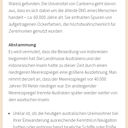
Wales) gefunden. Die Universität von Canberra geht davon
aus, dass es sich dabei um die älteste DNS eines Menschen
handelt – ca. 60.000 Jahre alt. Sie enthalten Spuren von
aufgetragenen Ockerfarben, die höchstwahrscheinlich für
Zeremonien genutzt wurden.
Abstammung
Es wird vermutet, dass die Besiedlung von Indonesien
begonnen hat. Die Landmasse Australiens und der
indonesischen Inseln hatte zu dieser Zeit durch einen
niedrigeren Meeresspiegel eine größere Ausdehnung. Man
nimmt derzeit an, dass der Meeresspiegel vor 40.000
Jahren 90 Meter niedriger war. Ein ansteigender
Meeresspiegel trennte Australien später wieder weiter von
den asiatischen Inseln.
Unklar ist, ob die heutigen australischen Ureinwohner bei
ihrer Einwanderung ausreichende Kenntnis in Navigation
hatten oder entsprechend taugliche Schiffe oder Flöße.