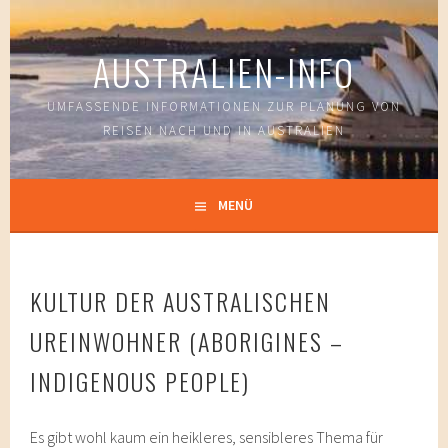
Springe
zum
AUSTRALIEN-INFO
Inhalt
UMFASSENDE INFORMATIONEN ZUR PLANUNG VON
REISEN NACH UND IN AUSTRALIEN
MENÜ
KULTUR DER AUSTRALISCHEN
UREINWOHNER (ABORIGINES –
INDIGENOUS PEOPLE)
Es gibt wohl kaum ein heikleres, sensibleres Thema für