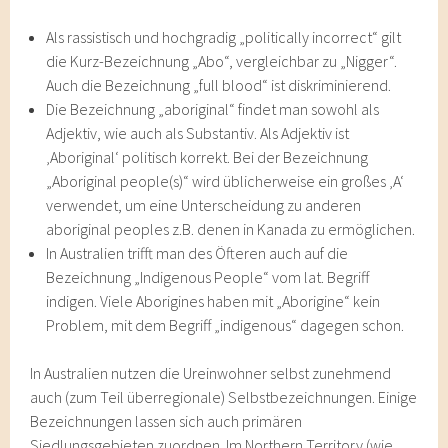
Als rassistisch und hochgradig „politically incorrect“ gilt
die Kurz-Bezeichnung „Abo“, vergleichbar zu „Nigger“.
Auch die Bezeichnung „full blood“ ist diskriminierend.
Die Bezeichnung „aboriginal“ findet man sowohl als
Adjektiv, wie auch als Substantiv. Als Adjektiv ist
‚Aboriginal‘ politisch korrekt. Bei der Bezeichnung
„Aboriginal people(s)“ wird üblicherweise ein großes ‚A‘
verwendet, um eine Unterscheidung zu anderen
aboriginal peoples z.B. denen in Kanada zu ermöglichen.
In Australien trifft man des Öfteren auch auf die
Bezeichnung „Indigenous People“ vom lat. Begriff
indigen. Viele Aborigines haben mit „Aborigine“ kein
Problem, mit dem Begriff „indigenous“ dagegen schon.
In Australien nutzen die Ureinwohner selbst zunehmend
auch (zum Teil überregionale) Selbstbezeichnungen. Einige
Bezeichnungen lassen sich auch primären
Siedlungsgebieten zuordnen. Im Northern Territory (wie