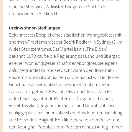
manche Aboriginal-Aktivisten bringen die Sache der
Ureinwohner in Misskredit.
Ureinwohner-Siedlungen
Bekanntestes Beispiel eines städtischen Wohngebietes mit
enormen Problemen ist der Bezirk Redfern in Sydney (3 km
W des Stadtzentrums). Das Viertel ist als „The Block“
bekannt. 1973 kaufte die Regierung das Land und übergab
es einer Wohnungsgesellschaft der Aborigines die eigens
dafür gegründet wurde. Gedacht waren der Block mit 21
Häusern als Sozialwohnungen und zunächst wurde dessen
Einrichtung als symbolischer Sieg im Kampf um mehr
Landrechte gefeiert. Etwa ab 1985 machte das Viertel
jedoch Schlagzeilen. In Redfern ist Drogenmissbrauch,
Arbeitslosigkeit, Jugendkriminalität und Gewalt zuhause –
häufig gepaart mit einer zutiefst empfundenen Entwurzlung
und Perspektivlosigkeit. Konflikte zwischen der Polizei und
den Aboriginal People sind in Redfern nahezu Alltag. Immer