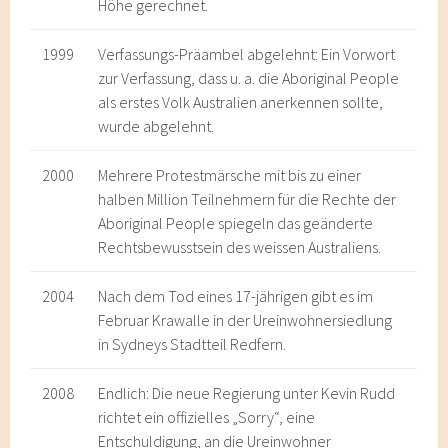
Höhe gerechnet.
1999
Verfassungs-Präambel abgelehnt: Ein Vorwort
zur Verfassung, dass u. a. die Aboriginal People
als erstes Volk Australien anerkennen sollte,
wurde abgelehnt.
2000
Mehrere Protestmärsche mit bis zu einer
halben Million Teilnehmern für die Rechte der
Aboriginal People spiegeln das geänderte
Rechtsbewusstsein des weissen Australiens.
2004
Nach dem Tod eines 17-jährigen gibt es im
Februar Krawalle in der Ureinwohnersiedlung
in Sydneys Stadtteil Redfern.
2008
Endlich: Die neue Regierung unter Kevin Rudd
richtet ein offizielles „Sorry“, eine
Entschuldigung, an die Ureinwohner