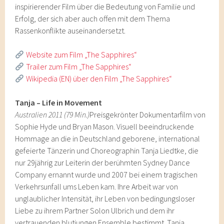
inspirierender Film über die Bedeutung von Familie und
Erfolg, der sich aber auch offen mit dem Thema
Rassenkonflikte auseinandersetzt.
Website zum Film „The Sapphires“
Trailer zum Film „The Sapphires“
Wikipedia (EN) über den Film „The Sapphires“
Tanja – Life in Movement
Australien 2011 (79 Min.)
Preisgekrönter Dokumentarfilm von
Sophie Hyde und Bryan Mason. Visuell beeindruckende
Hommage an die in Deutschland geborene, international
gefeierte Tänzerin und Choreographin Tanja Liedtke, die
nur 29jährig zur Leiterin der berühmten Sydney Dance
Company ernannt wurde und 2007 bei einem tragischen
Verkehrsunfall ums Leben kam. Ihre Arbeit war von
unglaublicher Intensität, ihr Leben von bedingungsloser
Liebe zu ihrem Partner Solon Ulbrich und dem ihr
vertrauenden blutjungen Ensemble bestimmt. Tanja