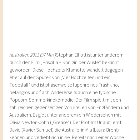
Australien 2011 (97 Min.)
Stephan Elliott ist unter anderem
durch den Film „Priscilla – Königin der Wüste“ bekannt
geworden. Diese Hochzeits-Klamotte wandelt dagegen
eher auf den Spuren von „Vier Hochzeiten und ein
Todesfall“ und ist phasenweise lupenreines Trashkino,
belanglos und flach. Andererseits auch eine typische
Popcorn-Sommerkinokömödie. Der Film spielt mit den
zahlreichen gegenseitigen Vorurteilen von Engländern und
Australiern. Es gibt unter anderem ein Wiedersehen mit
Olivia Newton-John („Grease“). Der Plot: Im Urlaub lernt
David (Xavier Samuel) die Australierin Mia (Laura Brent)
kennen und verliebt sich in sie. Bereits nach einer Woche