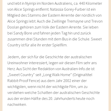
und lebt in Nyirripi im Norden Australiens, ca. 440 Kilometer
von Alice Springs entfernt. Natassia Gorey-Furber ist ein
Mitglied des Stamms der Eastern Arrernte der nördlich von
Alice Springs lebt. Auch die Zwillinge Tremayne und Trevon
Doolan gehören zum Volk der Eastern Arrente. Sie leben
bei Sandy Bore und fahren jeden Tag hin und zurück
zusammen drei Stunden mit dem Bus in die Schule. Sweet
Country ist für alle ihr erster Spielfilm.
Jedem, der sich für die Geschichte der australischen
Ureinwohner interessiert, legen wir diesen Film sehr ans
Herz. Aus Sicht der Redaktion von Australien-Info.de ist
„Sweet Country“ seit „Long Walk Home“ (Originaltitel
Rabbit-Proof Fence) aus dem Jahr 2002 einer der
wichtigsten, wenn nicht der wichtigste Film, um zu
verstehen welche Schatten der australischen Geschichte
aus der ersten Hälfte des 20. Jahrhunderts heute noch
nachwirken.