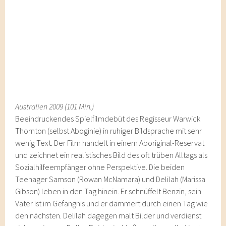
Australien 2009 (101 Min.)
Beeindruckendes Spielfilmdebüt des Regisseur Warwick
Thornton (selbst Aboginie) in ruhiger Bildsprache mit sehr
wenig Text. Der Film handelt in einem Aboriginal-Reservat
und zeichnet ein realistisches Bild des oft trüben Alltags als
Sozialhilfeempfänger ohne Perspektive. Die beiden
Teenager Samson (Rowan McNamara) und Delilah (Marissa
Gibson) leben in den Tag hinein. Er schnüffelt Benzin, sein
Vater ist im Gefängnis und er dämmert durch einen Tag wie
den nächsten. Delilah dagegen malt Bilder und verdienst