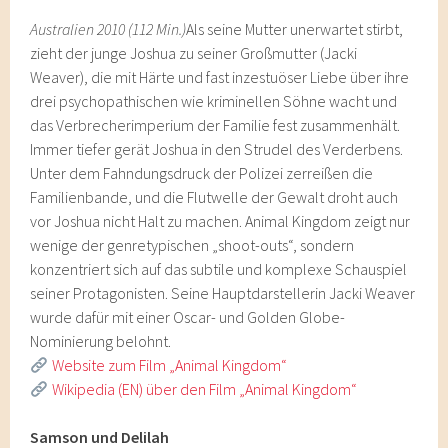
Australien 2010 (112 Min.)
Als seine Mutter unerwartet stirbt,
zieht der junge Joshua zu seiner Großmutter (Jacki
Weaver), die mit Härte und fast inzestuöser Liebe über ihre
drei psychopathischen wie kriminellen Söhne wacht und
das Verbrecherimperium der Familie fest zusammenhält.
Immer tiefer gerät Joshua in den Strudel des Verderbens.
Unter dem Fahndungsdruck der Polizei zerreißen die
Familienbande, und die Flutwelle der Gewalt droht auch
vor Joshua nicht Halt zu machen. Animal Kingdom zeigt nur
wenige der genretypischen „shoot-outs“, sondern
konzentriert sich auf das subtile und komplexe Schauspiel
seiner Protagonisten. Seine Hauptdarstellerin Jacki Weaver
wurde dafür mit einer Oscar- und Golden Globe-
Nominierung belohnt.
Website zum Film „Animal Kingdom“
Wikipedia (EN) über den Film „Animal Kingdom“
Samson und Delilah