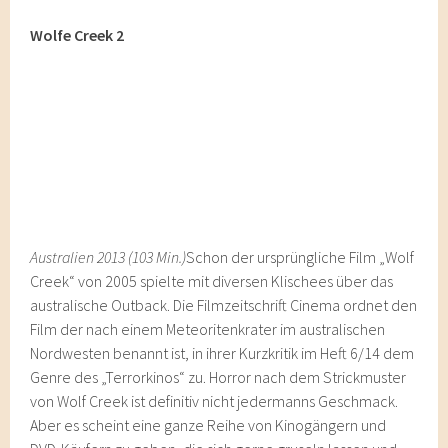
Wolfe Creek 2
Australien 2013 (103 Min.)
Schon der ursprüngliche Film „Wolf
Creek“ von 2005 spielte mit diversen Klischees über das
australische Outback. Die Filmzeitschrift Cinema ordnet den
Film der nach einem Meteoritenkrater im australischen
Nordwesten benannt ist, in ihrer Kurzkritik im Heft 6/14 dem
Genre des „Terrorkinos“ zu. Horror nach dem Strickmuster
von Wolf Creek ist definitiv nicht jedermanns Geschmack.
Aber es scheint eine ganze Reihe von Kinogängern und