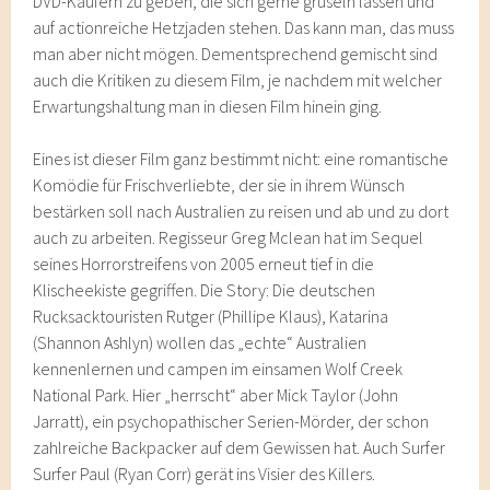
DVD-Käufern zu geben, die sich gerne gruseln lassen und
auf actionreiche Hetzjaden stehen. Das kann man, das muss
man aber nicht mögen. Dementsprechend gemischt sind
auch die Kritiken zu diesem Film, je nachdem mit welcher
Erwartungshaltung man in diesen Film hinein ging.
Eines ist dieser Film ganz bestimmt nicht: eine romantische
Komödie für Frischverliebte, der sie in ihrem Wünsch
bestärken soll nach Australien zu reisen und ab und zu dort
auch zu arbeiten. Regisseur Greg Mclean hat im Sequel
seines Horrorstreifens von 2005 erneut tief in die
Klischeekiste gegriffen. Die Story: Die deutschen
Rucksacktouristen Rutger (Phillipe Klaus), Katarina
(Shannon Ashlyn) wollen das „echte“ Australien
kennenlernen und campen im einsamen Wolf Creek
National Park. Hier „herrscht“ aber Mick Taylor (John
Jarratt), ein psychopathischer Serien-Mörder, der schon
zahlreiche Backpacker auf dem Gewissen hat. Auch Surfer
Surfer Paul (Ryan Corr) gerät ins Visier des Killers.