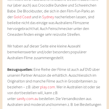
nur (aber auch) aus Crocodile Dundee und Schweinchen
Babe. Die Blockbuster, die sich in den Film-Fun-Parks an
der
Gold Coast
und in
Sydney
nacherleben lassen, sind
beileibe nicht das einzige was Australiens Filmszene
hervorgebracht hat. Auch Feinschmecker unter den
Cineasten finden einige sehr reizvolle Streifen.
Wir haben auf dieser Seite eine kleine Auswahl
bemerkenswerter und/oder besonders populärer
Australien-Filme zusammengestellt.
Bezugsquellen:
Eine Reihe der Filme ist auch auf DVD über
unseren Partner Amazon.de erhältlich. Ausschliesslich im
Originalton sind manche Filme auch in Grossbritannien zu
beziehen – z.B. über
play.com
. Wer in Australien ist oder sie
von dort bestellen will, kann z.B.
unter
sanity.com.au
bestellen. Die Versandkosten aus
Australien sind moderat und kommen z. B. bei Bestellungen