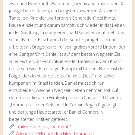
zwischen New South Wales und Queensland träumt der 10-
jährige Daniel davon, ein Gangster zu werden. Als seine
Tante, ein Kind der „verlorenen Generation“ bei ihm zu
Hause einzieht und darum kämpft, sich wieder in das Leben
in der Siedlung zu integrieren, hält Daniel es nicht mehr bei
seiner Familie. Er schwänzt die Schule, prügelt sich und
arbeitet als Drogenkurier für sein großes Vorbild Linden, der
eine Gang anführt. Daniel ist auf dem besten Weg sein Ziel
zu erreichen, als ein rivalisierender Dealer aus dem Knast
entlassen wird. Ein blutiger Kampf mit Lindens Bande ist die
Folge, der damit endet, dass Daniels „Boss“ und seine
Kumpanen im Knast landen. Daniel muss sich nun
entscheiden, welchen Weg sein Leben nehmen soll. Auf
den internationalen Filmfestspielen in Cannes 2011 wurde
„Toomelah“ in der Sektion „Un Certain Regard“ gezeigt,
und der junge Hauptdarsteller Daniel Connors in
begeisterten Kritiken gefeiert.
Trailer zum Film „Toomelah“
Wikipedia (EN) über den Film „Toomelah“