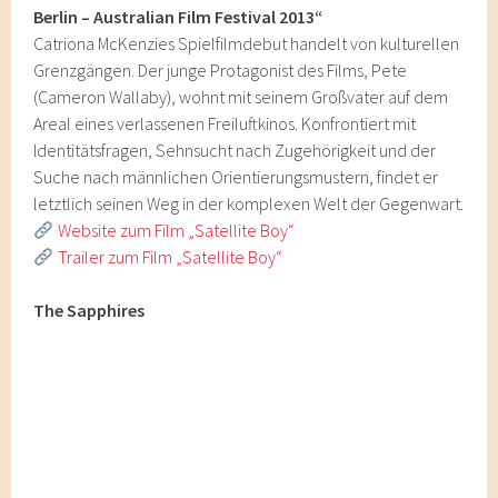
Berlin – Australian Film Festival 2013“
Catriona McKenzies Spielfilmdebut handelt von kulturellen
Grenzgängen. Der junge Protagonist des Films, Pete
(Cameron Wallaby), wohnt mit seinem Großvater auf dem
Areal eines verlassenen Freiluftkinos. Konfrontiert mit
Identitätsfragen, Sehnsucht nach Zugehörigkeit und der
Suche nach männlichen Orientierungsmustern, findet er
letztlich seinen Weg in der komplexen Welt der Gegenwart.
Website zum Film „Satellite Boy“
Trailer zum Film „Satellite Boy“
The Sapphires