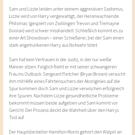
Sam und Lizzie leiden unter seinem aggressiven Sadismus,
Lizzie wird von Harry vergewaltigt, der Heranwachsende
Philomac (gespielt von Zwillingen Trevon und Tremayne
Doolan) wird schwer misshandelt. Schließlich kommt es zu
einer Art Showdown – einer Schießerei, bei der Sam einen
stark angetrunkenen Harry aus Notwehr tötet.
Sam hat kein Vertrauen in die Justiz, in der nur weiße
Männer sitzen. Folglich flieht er mit seiner schwangeren
Frau ins Outback. Sergeant Fletcher (Bryan Brown) versucht
ihm mit Hilfe eines Fährtensuchers der Aboriginies auf die
Spur kommen doch Sam und Lizzie verwischen erfolgreich
ihre Spuren. Nachdem Lizzie gesundheitliche Probleme
bekommt müssen beide aufgeben und Sam kommt vor
Gericht. Der Prozess deckt die Wahrheit über den Harrys
Tod auf.
Der Hauptdarsteller Hamilton Morris gehört den Walpiri an