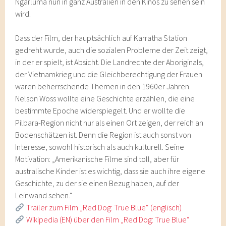
Ngarluma nun in ganz Australien in den Kinos zu sehen sein
wird.
Dass der Film, der hauptsächlich auf Karratha Station
gedreht wurde, auch die sozialen Probleme der Zeit zeigt,
in der er spielt, ist Absicht. Die Landrechte der Aboriginals,
der Vietnamkrieg und die Gleichberechtigung der Frauen
waren beherrschende Themen in den 1960er Jahren.
Nelson Woss wollte eine Geschichte erzählen, die eine
bestimmte Epoche widerspiegelt. Und er wollte die
Pilbara-Region nicht nur als einen Ort zeigen, der reich an
Bodenschätzen ist. Denn die Region ist auch sonst von
Interesse, sowohl historisch als auch kulturell. Seine
Motivation: „Amerikanische Filme sind toll, aber für
australische Kinder ist es wichtig, dass sie auch ihre eigene
Geschichte, zu der sie einen Bezug haben, auf der
Leinwand sehen.“
Trailer zum Film „Red Dog: True Blue“ (englisch)
Wikipedia (EN) über den Film „Red Dog: True Blue“