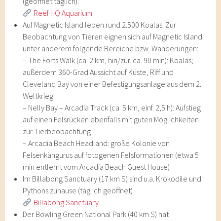
(geöffnet täglich).
Reef HQ Aquarium
Auf Magnetic Island leben rund 2.500 Koalas. Zur
Beobachtung von Tieren eignen sich auf Magnetic Island
unter anderem folgende Bereiche bzw. Wanderungen:
– The Forts Walk (ca. 2 km, hin/zur. ca. 90 min): Koalas;
außerdem 360-Grad Aussicht auf Küste, Riff und
Cleveland Bay von einer Befestigungsanlage aus dem 2.
Weltkrieg
– Nelly Bay – Arcadia Track (ca. 5 km, einf. 2,5 h): Aufstieg
auf einen Felsrücken ebenfalls mit guten Möglichkeiten
zur Tierbeobachtung
– Arcadia Beach Headland: große Kolonie von
Felsenkängurus auf fotogenen Felsformationen (etwa 5
min entfernt vom Arcadia Beach Guest House)
Im Billabong Sanctuary (17 km S) sind u.a. Krokodile und
Pythons zuhause (täglich geöffnet)
Billabong Sanctuary
Der Bowling Green National Park (40 km S) hat