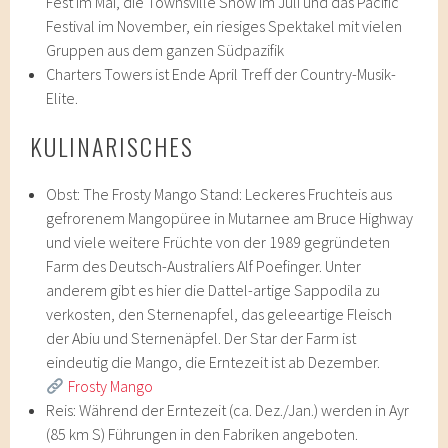
Fest im Mai, die Townsville Show im Juli und das Pacific
Festival im November, ein riesiges Spektakel mit vielen
Gruppen aus dem ganzen Südpazifik
Charters Towers ist Ende April Treff der Country-Musik-
Elite.
KULINARISCHES
Obst: The Frosty Mango Stand: Leckeres Fruchteis aus
gefrorenem Mangopüree in Mutarnee am Bruce Highway
und viele weitere Früchte von der 1989 gegründeten
Farm des Deutsch-Australiers Alf Poefinger. Unter
anderem gibt es hier die Dattel-artige Sappodila zu
verkosten, den Sternenapfel, das geleeartige Fleisch
der Abiu und Sternenäpfel. Der Star der Farm ist
eindeutig die Mango, die Erntezeit ist ab Dezember.
Frosty Mango
Reis: Während der Erntezeit (ca. Dez./Jan.) werden in Ayr
(85 km S) Führungen in den Fabriken angeboten.