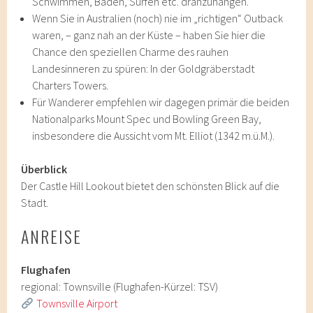
Schwimmen, Baden, Surfen etc. dranzuhängen.
Wenn Sie in Australien (noch) nie im „richtigen“ Outback
waren, – ganz nah an der Küste – haben Sie hier die
Chance den speziellen Charme des rauhen
Landesinneren zu spüren: In der Goldgräberstadt
Charters Towers.
Für Wanderer empfehlen wir dagegen primär die beiden
Nationalparks Mount Spec und Bowling Green Bay,
insbesondere die Aussicht vom Mt. Elliot (1342 m.ü.M.).
Überblick
Der Castle Hill Lookout bietet den schönsten Blick auf die
Stadt.
ANREISE
Flughafen
regional: Townsville (Flughafen-Kürzel: TSV)
Townsville Airport