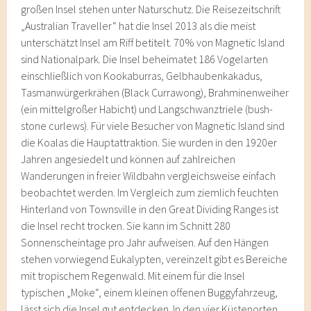
großen Insel stehen unter Naturschutz. Die Reisezeitschrift
„Australian Traveller“ hat die Insel 2013 als die meist
unterschätzt Insel am Riff betitelt. 70% von Magnetic Island
sind Nationalpark. Die Insel beheimatet 186 Vogelarten
einschließlich von Kookaburras, Gelbhaubenkakadus,
Tasmanwürgerkrähen (Black Currawong), Brahminenweiher
(ein mittelgroßer Habicht) und Langschwanztriele (bush-
stone curlews). Für viele Besucher von Magnetic Island sind
die Koalas die Hauptattraktion. Sie wurden in den 1920er
Jahren angesiedelt und können auf zahlreichen
Wanderungen in freier Wildbahn vergleichsweise einfach
beobachtet werden. Im Vergleich zum ziemlich feuchten
Hinterland von Townsville in den Great Dividing Ranges ist
die Insel recht trocken. Sie kann im Schnitt 280
Sonnenscheintage pro Jahr aufweisen. Auf den Hängen
stehen vorwiegend Eukalypten, vereinzelt gibt es Bereiche
mit tropischem Regenwald. Mit einem für die Insel
typischen „Moke“, einem kleinen offenen Buggyfahrzeug,
lässt sich die Insel gut entdecken. In den vier Küstenorten