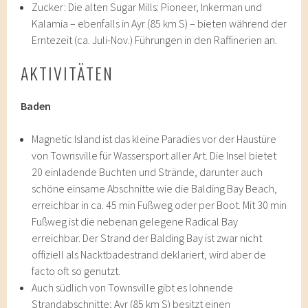
Zucker: Die alten Sugar Mills: Pioneer, Inkerman und
Kalamia – ebenfalls in Ayr (85 km S) – bieten während der
Erntezeit (ca. Juli-Nov.) Führungen in den Raffinerien an.
AKTIVITÄTEN
Baden
Magnetic Island ist das kleine Paradies vor der Haustüre
von Townsville für Wassersport aller Art. Die Insel bietet
20 einladende Buchten und Strände, darunter auch
schöne einsame Abschnitte wie die Balding Bay Beach,
erreichbar in ca. 45 min Fußweg oder per Boot. Mit 30 min
Fußweg ist die nebenan gelegene Radical Bay
erreichbar. Der Strand der Balding Bay ist zwar nicht
offiziell als Nacktbadestrand deklariert, wird aber de
facto oft so genutzt.
Auch südlich von Townsville gibt es lohnende
Strandabschnitte; Ayr (85 km S) besitzt einen