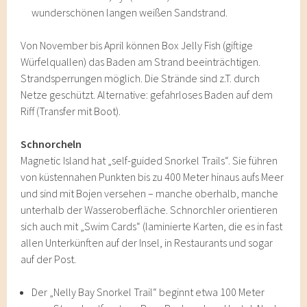
wunderschönen langen weißen Sandstrand.
Von November bis April können Box Jelly Fish (giftige
Würfelquallen) das Baden am Strand beeinträchtigen.
Strandsperrungen möglich. Die Strände sind z.T. durch
Netze geschützt. Alternative: gefahrloses Baden auf dem
Riff (Transfer mit Boot).
Schnorcheln
Magnetic Island hat „self-guided Snorkel Trails“. Sie führen
von küstennahen Punkten bis zu 400 Meter hinaus aufs Meer
und sind mit Bojen versehen – manche oberhalb, manche
unterhalb der Wasseroberfläche. Schnorchler orientieren
sich auch mit „Swim Cards“ (laminierte Karten, die es in fast
allen Unterkünften auf der Insel, in Restaurants und sogar
auf der Post.
Der „Nelly Bay Snorkel Trail“ beginnt etwa 100 Meter