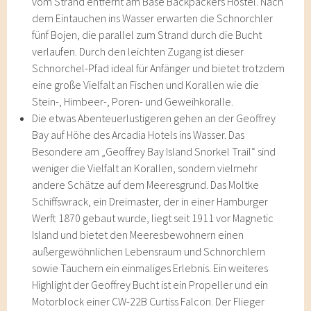
vom Strand entfernt am Base Backpackers Hostel. Nach
dem Eintauchen ins Wasser erwarten die Schnorchler
fünf Bojen, die parallel zum Strand durch die Bucht
verlaufen. Durch den leichten Zugang ist dieser
Schnorchel-Pfad ideal für Anfänger und bietet trotzdem
eine große Vielfalt an Fischen und Korallen wie die
Stein-, Himbeer-, Poren- und Geweihkoralle.
Die etwas Abenteuerlustigeren gehen an der Geoffrey
Bay auf Höhe des Arcadia Hotels ins Wasser. Das
Besondere am „Geoffrey Bay Island Snorkel Trail“ sind
weniger die Vielfalt an Korallen, sondern vielmehr
andere Schätze auf dem Meeresgrund. Das Moltke
Schiffswrack, ein Dreimaster, der in einer Hamburger
Werft 1870 gebaut wurde, liegt seit 1911 vor Magnetic
Island und bietet den Meeresbewohnern einen
außergewöhnlichen Lebensraum und Schnorchlern
sowie Tauchern ein einmaliges Erlebnis. Ein weiteres
Highlight der Geoffrey Bucht ist ein Propeller und ein
Motorblock einer CW-22B Curtiss Falcon. Der Flieger