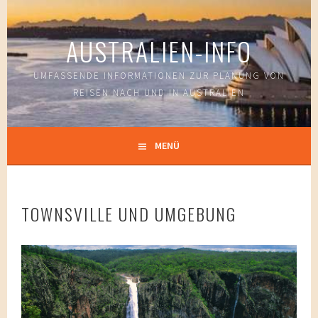
Springe
zum
AUSTRALIEN-INFO
Inhalt
UMFASSENDE INFORMATIONEN ZUR PLANUNG VON
REISEN NACH UND IN AUSTRALIEN
MENÜ
TOWNSVILLE UND UMGEBUNG