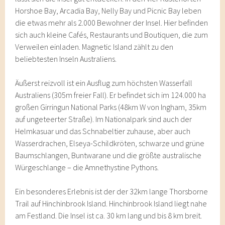
Horshoe Bay, Arcadia Bay, Nelly Bay und Picnic Bay leben
die etwas mehr als 2.000 Bewohner der Insel. Hier befinden
sich auch kleine Cafés, Restaurants und Boutiquen, die zum
Verweilen einladen. Magnetic Island zählt zu den
beliebtesten Inseln Australiens.
Äußerst reizvoll ist ein Ausflug zum höchsten Wasserfall
Australiens (305m freier Fall). Er befindet sich im 124.000 ha
großen Girringun National Parks (48km W von Ingham, 35km
auf ungeteerter Straße). Im Nationalpark sind auch der
Helmkasuar und das Schnabeltier zuhause, aber auch
Wasserdrachen, Elseya-Schildkröten, schwarze und grüne
Baumschlangen, Buntwarane und die größte australische
Würgeschlange – die Amnethystine Pythons.
Ein besonderes Erlebnis ist der der 32km lange Thorsborne
Trail auf Hinchinbrook Island. Hinchinbrook Island liegt nahe
am Festland. Die Insel ist ca. 30 km lang und bis 8 km breit.