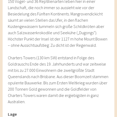
150 Vogel- und 36 Reptilienarten leben hier in einer
Landschaft, die noch immer so aussieht wie vor der
Besiedelung des Fünften Kontinents. Mangrovendickicht
säumt an vielen Stellen das Ufer, in den flachen
Küstengewässern tummeln sich große Schildkröten aber
auch Salzwasserkrokodile und Seekühe („Dugongs“).
Höchster Punkt der Insel ist der 1127 m hohe Mount Bowen
– ohne Aussichtsaufstieg: Zu dicht ist der Regenwald.
Charters Towers (130 km SW) entstand in Folge des
Goldrauschs Ende des 19. Jahrhunderts und war zeitweise
mit bis zu 27.000 Einwohnern die zweitgrößte Stadt
Queenslands nach Brisbane. Aus dieser Boomzeit stammen
opulente Bauwerke. Bis zum Ersten Weltkrieg wurden über
200 Tonnen Gold gewonnen und die Goldfelder von
Charters Towers waren damit die ergiebigsten in ganz
Australien.
Lage