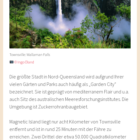
Townsville: Wallaman Falls
© Ingo Öland
Die größte Stadt in Nord-Queensland wird aufgrund Ihrer
vielen Gärten und Parks auch häufig als „Garden City“
bezeichnet. Sie ist geprägt von mediterranem Flair und u.a.
auch Sitz des australischen Meeresforschungsinstitutes. Die
Umgebung ist Zuckerrohranbaugebiet.
Magnetic Island liegt nur acht Kilometer von Townsville
entfernt und ist in rund 25 Minuten mit der Fähre zu
erreichen. Zwei Drittel der etwa 50.000 Quadratkilometer