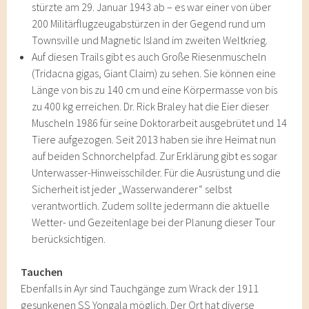
stürzte am 29. Januar 1943 ab – es war einer von über
200 Militärflugzeugabstürzen in der Gegend rund um
Townsville und Magnetic Island im zweiten Weltkrieg.
Auf diesen Trails gibt es auch Große Riesenmuscheln
(Tridacna gigas, Giant Claim) zu sehen. Sie können eine
Länge von bis zu 140 cm und eine Körpermasse von bis
zu 400 kg erreichen. Dr. Rick Braley hat die Eier dieser
Muscheln 1986 für seine Doktorarbeit ausgebrütet und 14
Tiere aufgezogen. Seit 2013 haben sie ihre Heimat nun
auf beiden Schnorchelpfad. Zur Erklärung gibt es sogar
Unterwasser-Hinweisschilder. Für die Ausrüstung und die
Sicherheit ist jeder „Wasserwanderer“ selbst
verantwortlich. Zudem sollte jedermann die aktuelle
Wetter- und Gezeitenlage bei der Planung dieser Tour
berücksichtigen.
Tauchen
Ebenfalls in Ayr sind Tauchgänge zum Wrack der 1911
gesunkenen SS Yongala möglich. Der Ort hat diverse