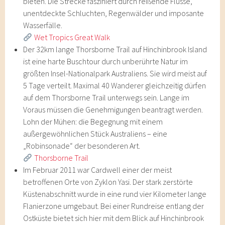
bieten. Die Strecke fasziniert durch reißende Flüsse,
unentdeckte Schluchten, Regenwälder und imposante
Wasserfälle.
Wet Tropics Great Walk
Der 32km lange Thorsborne Trail auf Hinchinbrook Island
ist eine harte Buschtour durch unberührte Natur im
größten Insel-Nationalpark Australiens. Sie wird meist auf
5 Tage verteilt. Maximal 40 Wanderer gleichzeitig dürfen
auf dem Thorsborne Trail unterwegs sein. Lange im
Voraus müssen die Genehmigungen beantragt werden.
Lohn der Mühen: die Begegnung mit einem
außergewöhnlichen Stück Australiens – eine
„Robinsonade“ der besonderen Art.
Thorsborne Trail
Im Februar 2011 war Cardwell einer der meist
betroffenen Orte von Zyklon Yasi. Der stark zerstörte
Küstenabschnitt wurde in eine rund vier Kilometer lange
Flanierzone umgebaut. Bei einer Rundreise entlang der
Ostküste bietet sich hier mit dem Blick auf Hinchinbrook