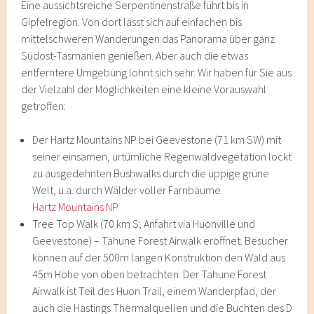
Eine aussichtsreiche Serpentinenstraße führt bis in
Gipfelregion. Von dort lässt sich auf einfachen bis
mittelschweren Wanderungen das Panorama über ganz
Südost-Tasmanien genießen. Aber auch die etwas
entferntere Umgebung lohnt sich sehr. Wir haben für Sie aus
der Vielzahl der Möglichkeiten eine kleine Vorauswahl
getroffen:
Der Hartz Mountains NP bei Geevestone (71 km SW) mit
seiner einsamen, urtümliche Regenwaldvegetation lockt
zu ausgedehnten Bushwalks durch die üppige grüne
Welt, u.a. durch Wälder voller Farnbäume.
Hartz Mountains NP
Tree Top Walk (70 km S; Anfahrt via Huonville und
Geevestone) – Tahune Forest Airwalk eröffnet. Besucher
können auf der 500m langen Konstruktion den Wald aus
45m Höhe von oben betrachten. Der Tahune Forest
Airwalk ist Teil des Huon Trail, einem Wanderpfad, der
auch die Hastings Thermalquellen und die Buchten des D