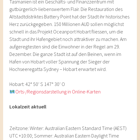
Tasmanien ist ein Geschäfts- und Finanzzentrum mit
gutbürgerlich-liebenswertem Flair. Die Restauration des
Altstadtdistriktes Battery Point hat der Stadt ihr historisches
Herz zurückgegeben. 150 Millionen AUD sollen möglichst
schnell in das Projekt Oceanport Hobart fliessen, um die
Stadt und ihr Hafengebiet noch attraktiver zu machen. Am
aufgeregtesten sind die Einwohner in der Regel am 29.
Dezember. Die ganze Stadt ist auf den Beinen, wenn im
Hafen von Hobart voller Spannung der Sieger der
Hochseeregatta Sydney – Hobart erwartet wird.
Hobart: 42° 50’ S 147° 30’ O
Orts-/Regionsdarstellung in Online-Karten
Lokalzeit aktuell
Zeitzone: Winter: Australian Eastern Standard Time (AEST)
UTC +10:00; Sommer: Australian Eastern Daylight Time