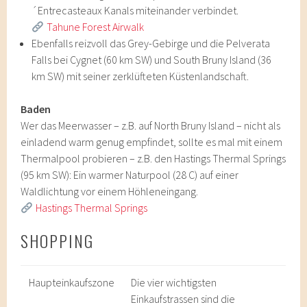
´Entrecasteaux Kanals miteinander verbindet.
Tahune Forest Airwalk
Ebenfalls reizvoll das Grey-Gebirge und die Pelverata
Falls bei Cygnet (60 km SW) und South Bruny Island (36
km SW) mit seiner zerklüfteten Küstenlandschaft.
Baden
Wer das Meerwasser – z.B. auf North Bruny Island – nicht als
einladend warm genug empfindet, sollte es mal mit einem
Thermalpool probieren – z.B. den Hastings Thermal Springs
(95 km SW): Ein warmer Naturpool (28 C) auf einer
Waldlichtung vor einem Höhleneingang.
Hastings Thermal Springs
SHOPPING
Haupteinkaufszone
Die vier wichtigsten
Einkaufstrassen sind die