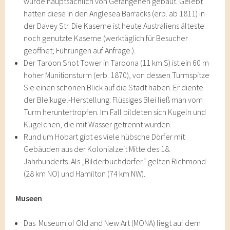
wurde hauptsächlich von Gefangenen gebaut. Gelebt
hatten diese in den Anglesea Barracks (erb. ab 1811) in
der Davey Str. Die Kaserne ist heute Australiens älteste
noch genutzte Kaserne (werktäglich für Besucher
geöffnet; Führungen auf Anfrage.).
Der Taroon Shot Tower in Taroona (11 km S) ist ein 60 m
hoher Munitionsturm (erb. 1870), von dessen Turmspitze
Sie einen schönen Blick auf die Stadt haben. Er diente
der Bleikugel-Herstellung: Flüssiges Blei ließ man vom
Turm heruntertropfen. Im Fall bildeten sich Kugeln und
Kügelchen, die mit Wasser getrennt wurden.
Rund um Hobart gibt es viele hübsche Dörfer mit
Gebäuden aus der Kolonialzeit Mitte des 18.
Jahrhunderts. Als „Bilderbuchdörfer“ gelten Richmond
(28 km NO) und Hamilton (74 km NW).
Museen
Das Museum of Old and New Art (MONA) liegt auf dem