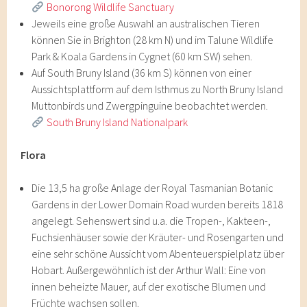
Bonorong Wildlife Sanctuary
Jeweils eine große Auswahl an australischen Tieren
können Sie in Brighton (28 km N) und im Talune Wildlife
Park & Koala Gardens in Cygnet (60 km SW) sehen.
Auf South Bruny Island (36 km S) können von einer
Aussichtsplattform auf dem Isthmus zu North Bruny Island
Muttonbirds und Zwergpinguine beobachtet werden.
South Bruny Island Nationalpark
Flora
Die 13,5 ha große Anlage der Royal Tasmanian Botanic
Gardens in der Lower Domain Road wurden bereits 1818
angelegt. Sehenswert sind u.a. die Tropen-, Kakteen-,
Fuchsienhäuser sowie der Kräuter- und Rosengarten und
eine sehr schöne Aussicht vom Abenteuerspielplatz über
Hobart. Außergewöhnlich ist der Arthur Wall: Eine von
innen beheizte Mauer, auf der exotische Blumen und
Früchte wachsen sollen.