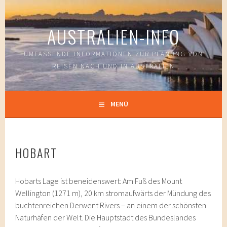
Springe
zum
AUSTRALIEN-INFO
Inhalt
UMFASSENDE INFORMATIONEN ZUR PLANUNG VON
REISEN NACH UND IN AUSTRALIEN
MENÜ
HOBART
Hobarts Lage ist beneidenswert: Am Fuß des Mount
Wellington (1271 m), 20 km stromaufwärts der Mündung des
buchtenreichen Derwent Rivers – an einem der schönsten
Naturhäfen der Welt. Die Hauptstadt des Bundeslandes