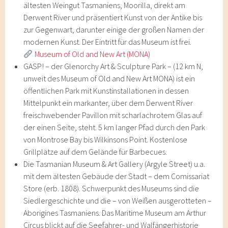
ältesten Weingut Tasmaniens, Moorilla, direkt am
Derwent River und präsentiert Kunst von der Antike bis
zur Gegenwart, darunter einige der großen Namen der
modernen Kunst. Der Eintritt für das Museum ist frei.
Museum of Old and New Art (MONA)
GASP! – der Glenorchy Art & Sculpture Park – (12 km N,
unweit des Museum of Old and New Art MONA) ist ein
öffentlichen Park mit Kunstinstallationen in dessen
Mittelpunkt ein markanter, über dem Derwent River
freischwebender Pavillon mit scharlachrotem Glas auf
der einen Seite, steht. 5 km langer Pfad durch den Park
von Montrose Bay bis Wilkinsons Point. Kostenlose
Grillplätze auf dem Gelände für Barbecues.
Die Tasmanian Museum & Art Gallery (Argyle Street) u.a.
mit dem ältesten Gebäude der Stadt – dem Comissariat
Store (erb. 1808). Schwerpunkt des Museums sind die
Siedlergeschichte und die – von Weißen ausgerotteten –
Aborigines Tasmaniens. Das Maritime Museum am Arthur
Circus blickt auf die Seefahrer- und Walfängerhistorie