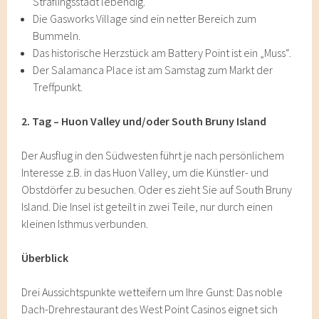
Sträflingsstadt lebendig.
Die Gasworks Village sind ein netter Bereich zum
Bummeln.
Das historische Herzstück am Battery Point ist ein „Muss“.
Der Salamanca Place ist am Samstag zum Markt der
Treffpunkt.
2. Tag – Huon Valley und/oder South Bruny Island
Der Ausflug in den Südwesten führt je nach persönlichem
Interesse z.B. in das Huon Valley, um die Künstler- und
Obstdörfer zu besuchen. Oder es zieht Sie auf South Bruny
Island. Die Insel ist geteilt in zwei Teile, nur durch einen
kleinen Isthmus verbunden.
Überblick
Drei Aussichtspunkte wetteifern um Ihre Gunst: Das noble
Dach-Drehrestaurant des West Point Casinos eignet sich