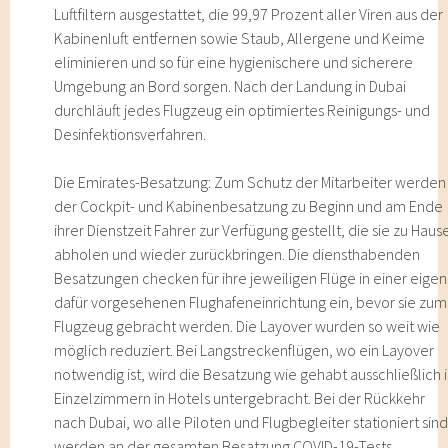
Luftfiltern ausgestattet, die 99,97 Prozent aller Viren aus der
Kabinenluft entfernen sowie Staub, Allergene und Keime
eliminieren und so für eine hygienischere und sicherere
Umgebung an Bord sorgen. Nach der Landung in Dubai
durchläuft jedes Flugzeug ein optimiertes Reinigungs- und
Desinfektionsverfahren.
Die Emirates-Besatzung: Zum Schutz der Mitarbeiter werden
der Cockpit- und Kabinenbesatzung zu Beginn und am Ende
ihrer Dienstzeit Fahrer zur Verfügung gestellt, die sie zu Haus
abholen und wieder zurückbringen. Die diensthabenden
Besatzungen checken für ihre jeweiligen Flüge in einer eigen
dafür vorgesehenen Flughafeneinrichtung ein, bevor sie zum
Flugzeug gebracht werden. Die Layover wurden so weit wie
möglich reduziert. Bei Langstreckenflügen, wo ein Layover
notwendig ist, wird die Besatzung wie gehabt ausschließlich 
Einzelzimmern in Hotels untergebracht. Bei der Rückkehr
nach Dubai, wo alle Piloten und Flugbegleiter stationiert sind
werden an der gesamten Besatzung COVID-19-Tests