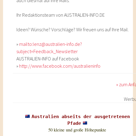
auch diesmal auf Ihre Mails.
Ihr Redaktionsteam von AUSTRALIEN-INFO.DE
Ideen? Wünsche? Vorschläge? Wir freuen uns auf Ihre Mail.
»
mailto:lenz@australien-info.de?
subject=Feedback_Newsletter
AUSTRALIEN-INFO auf Facebook
»
http://www.facebook.com/australieninfo
» zum Anf
Werb
Australien abseits der ausgetretenen
Pfade
50 kleine und große Höhepunkte