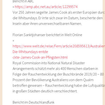
Bericht in ABC
»
https://amp.abc.net.au/article/12299574
Vor 250 Jahren segelte James Cook als erster Europäer dur
die Whitsundays. Er irrte sich zwar im Datum, bescherte den
Inseln aber ihren unverwechselbaren Namen.
Florian Sanktjohanser berichtet in Welt Online
»
https://www.welt.de/reise/Fern/article208595613/Australie
Die-Whitsundays-entde
ckte-James-Cook-an-Pfingsten.html
Royal Commission into National Natural Disaster
Arrangements schätzt mehr als 400 Menschen starben in
Folge der Rauchentwicklung der Buschbrände 2019/20 – 80
Prozent der Bevölkerung Australiens von dem Qualm
betroffen gewesen – Rauchentwicklung habe die Luftqualitä
in großen Städten deutlich verschlechtert.
Bericht im Deutschlandfunk