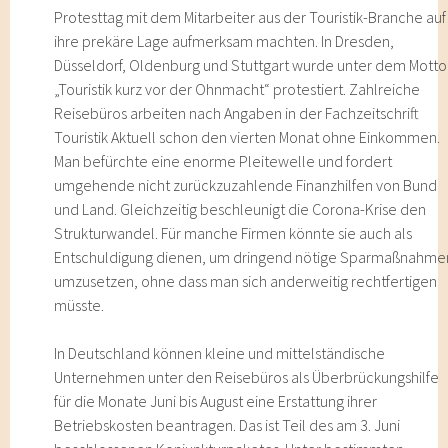
Protesttag mit dem Mitarbeiter aus der Touristik-Branche auf
ihre prekäre Lage aufmerksam machten. In Dresden,
Düsseldorf, Oldenburg und Stuttgart wurde unter dem Motto
„Touristik kurz vor der Ohnmacht“ protestiert. Zahlreiche
Reisebüros arbeiten nach Angaben in der Fachzeitschrift
Touristik Aktuell schon den vierten Monat ohne Einkommen.
Man befürchte eine enorme Pleitewelle und fordert
umgehende nicht zurückzuzahlende Finanzhilfen von Bund
und Land. Gleichzeitig beschleunigt die Corona-Krise den
Strukturwandel. Für manche Firmen könnte sie auch als
Entschuldigung dienen, um dringend nötige Sparmaßnahme
umzusetzen, ohne dass man sich anderweitig rechtfertigen
müsste.
In Deutschland können kleine und mittelständische
Unternehmen unter den Reisebüros als Überbrückungshilfe
für die Monate Juni bis August eine Erstattung ihrer
Betriebskosten beantragen. Das ist Teil des am 3. Juni