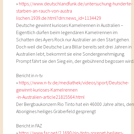
»
https://www.deutschlandfunk.de/untersuchung-hunderte-
starben-an-rauch-von-austra
lischen.1939.de.html?drn:news_id=1134429
Deutsche gewinnt kurioses Kamelrennen in Australien –
Eigentlich dürfen beim legendären Kamelrennen im
Schatten des Ayers Rock nur Australier an den Start gehen.
Doch weil die Deutsche Lara Billar bereits seit drei Jahren in
Australien lebt, bekommt sie eine Sondergenehmigung.
Prompt fährt sie den Sieg ein, der gebührend begossen wird
Bericht in n-tv
»
https://www.n-tv.de/mediathek/videos/sport/Deutsche-
gewinnt-kurioses-Kamelrennen
-in-Australien-article21815564.html
Der Bergbaukonzern Rio Tinto hat ein 46000 Jahre altes, de
Aborigines heiliges Gräberfeld gesprengt
Bericht in FAZ
»
https://www.faz.net/2.1690/rio-tinto-sprengt-heiliges-