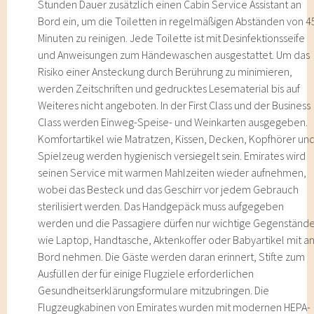
Stunden Dauer zusätzlich einen Cabin Service Assistant an
Bord ein, um die Toiletten in regelmäßigen Abständen von 4
Minuten zu reinigen. Jede Toilette ist mit Desinfektionsseife
und Anweisungen zum Händewaschen ausgestattet. Um das
Risiko einer Ansteckung durch Berührung zu minimieren,
werden Zeitschriften und gedrucktes Lesematerial bis auf
Weiteres nicht angeboten. In der First Class und der Business
Class werden Einweg-Speise- und Weinkarten ausgegeben.
Komfortartikel wie Matratzen, Kissen, Decken, Kopfhörer un
Spielzeug werden hygienisch versiegelt sein. Emirates wird
seinen Service mit warmen Mahlzeiten wieder aufnehmen,
wobei das Besteck und das Geschirr vor jedem Gebrauch
sterilisiert werden. Das Handgepäck muss aufgegeben
werden und die Passagiere dürfen nur wichtige Gegenständ
wie Laptop, Handtasche, Aktenkoffer oder Babyartikel mit a
Bord nehmen. Die Gäste werden daran erinnert, Stifte zum
Ausfüllen der für einige Flugziele erforderlichen
Gesundheitserklärungsformulare mitzubringen. Die
Flugzeugkabinen von Emirates wurden mit modernen HEPA-