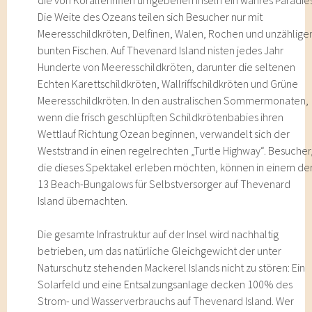
die von Korallenriffen umgebenen Inseln ein wahres Paradies
Die Weite des Ozeans teilen sich Besucher nur mit
Meeresschildkröten, Delfinen, Walen, Rochen und unzählige
bunten Fischen. Auf Thevenard Island nisten jedes Jahr
Hunderte von Meeresschildkröten, darunter die seltenen
Echten Karettschildkröten, Wallriffschildkröten und Grüne
Meeresschildkröten. In den australischen Sommermonaten,
wenn die frisch geschlüpften Schildkrötenbabies ihren
Wettlauf Richtung Ozean beginnen, verwandelt sich der
Weststrand in einen regelrechten „Turtle Highway“. Besucher
die dieses Spektakel erleben möchten, können in einem de
13 Beach-Bungalows für Selbstversorger auf Thevenard
Island übernachten.
Die gesamte Infrastruktur auf der Insel wird nachhaltig
betrieben, um das natürliche Gleichgewicht der unter
Naturschutz stehenden Mackerel Islands nicht zu stören: Ein
Solarfeld und eine Entsalzungsanlage decken 100% des
Strom- und Wasserverbrauchs auf Thevenard Island. Wer