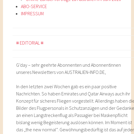
ABO-SERVICE
IMPRESSUM
≡ EDITORIAL ≡
G’day – sehr geehrte Abonnenten und Abonnentinnen
unseres Newsletters von AUSTRALIEN-INFO.DE,
In den letzten zwei Wochen gab es ein paar positive
Nachrichten. So haben Emirates und Qatar Airways auch ihr
Konzept für sicheres Fliegen vorgestellt. Allerdings haben di
Bilder des Flugpersonals in Schutzanzügen und der Gedank
an einen Langstreckenflug als Passagier bei Maskenpflicht
bislang wenig Begeisterung auslösen können. Im Moment ist
das „the new normal“. Gewöhnungsbedürftig ist das auf jede