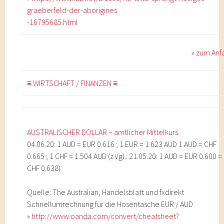
graeberfeld-der-aborigines
-16795685.html
» zum Anf
≡ WIRTSCHAFT / FINANZEN ≡
AUSTRALISCHER DOLLAR – amtlicher Mittelkurs
04.06.20: 1 AUD = EUR 0.616 ; 1 EUR = 1.623 AUD 1 AUD = CHF
0.665 ; 1 CHF = 1.504 AUD (z.Vgl.: 21.05.20: 1 AUD = EUR 0.600 =
CHF 0.638)
Quelle: The Australian, Handelsblatt und fxdirekt
Schnellumrechnung für die Hosentasche EUR / AUD
»
http://www.oanda.com/convert/cheatsheet?