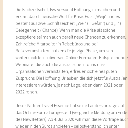
Die Fachzeitschrift fvw versucht Hoffnung zu machen und
erklärt das chinesische Wort für Krise: Es ist „Weiji“ und es
besteht aus zwei Schriftzeichen: „Wei“ (= Gefahr) und „ji“ (=
Gelegenheit / Chance). Wenn man die Krise als solche
akzeptiere sei man auch bereit neue Chancen zu erkennen.
Zahlreiche Mitarbeiter in Reisebüros und bei
Reiseveranstaltern nutzen die jetzige Phase, um sich
weiterzubilden in diversen Online-Formaten. Entsprechend
Webinare, die auch die australischen Tourismus-
Organisationen veranstalten, erfreuen sich eines guten
Zuspruchs. Die Hoffnung: Urlauber, die sich jetzt für Australien
interessieren würden, je nach Lage, eben dann 2021 oder
2022 reisen.
Unser Partner Travel Essence hat seine Ländervorträge auf
das Online-Format umgestellt (vergleiche Meldung am Ende
des Newsletters). Ab 4. Juli 2020 will man diese Vorträge auc
wieder in den Büros anbieten – selbstverständlich unter