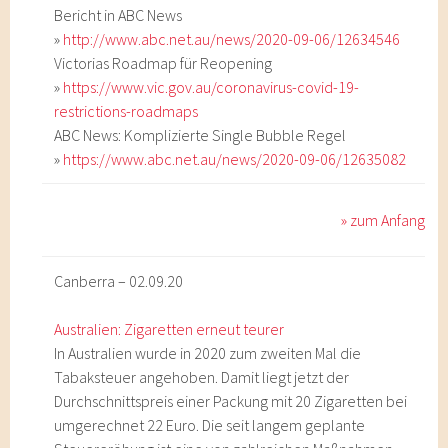
Bericht in ABC News
»
http://www.abc.net.au/news/2020-09-06/12634546
Victorias Roadmap für Reopening
»
https://www.vic.gov.au/coronavirus-covid-19-
restrictions-roadmaps
ABC News: Komplizierte Single Bubble Regel
»
https://www.abc.net.au/news/2020-09-06/12635082
» zum Anfang
Canberra – 02.09.20
Australien: Zigaretten erneut teurer
In Australien wurde in 2020 zum zweiten Mal die
Tabaksteuer angehoben. Damit liegt jetzt der
Durchschnittspreis einer Packung mit 20 Zigaretten bei
umgerechnet 22 Euro. Die seit langem geplante