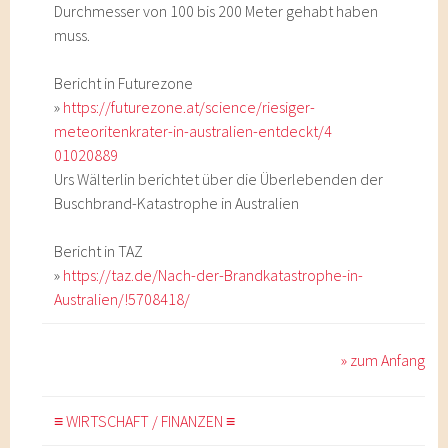
Durchmesser von 100 bis 200 Meter gehabt haben
muss.
Bericht in Futurezone
»
https://futurezone.at/science/riesiger-
meteoritenkrater-in-australien-entdeckt/4
01020889
Urs Wälterlin berichtet über die Überlebenden der
Buschbrand-Katastrophe in Australien
Bericht in TAZ
»
https://taz.de/Nach-der-Brandkatastrophe-in-
Australien/!5708418/
» zum Anfang
≡ WIRTSCHAFT / FINANZEN ≡