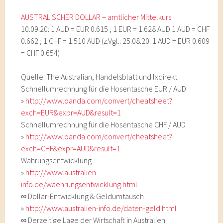
AUSTRALISCHER DOLLAR – amtlicher Mittelkurs
10.09.20: 1 AUD = EUR 0.615 ; 1 EUR = 1.628 AUD 1 AUD = CHF
0.662 ; 1 CHF = 1.510 AUD (z.Vgl.: 25.08.20: 1 AUD = EUR 0.609
= CHF 0.654)
Quelle: The Australian, Handelsblatt und fxdirekt
Schnellumrechnung für die Hosentasche EUR / AUD
»
http://www.oanda.com/convert/cheatsheet?
exch=EUR&expr=AUD&result=1
Schnellumrechnung für die Hosentasche CHF / AUD
»
http://www.oanda.com/convert/cheatsheet?
exch=CHF&expr=AUD&result=1
Währungsentwicklung
»
http://www.australien-
info.de/waehrungsentwicklung.html
∞ Dollar-Entwicklung & Geldumtausch
»
http://www.australien-info.de/daten-geld.html
∞ Derzeitige Lage der Wirtschaft in Australien