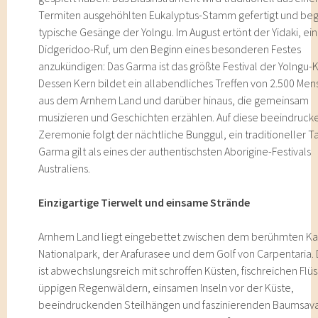
Termiten ausgehöhlten Eukalyptus-Stamm gefertigt und beg
typische Gesänge der Yolngu. Im August ertönt der Yidaki, ein
Didgeridoo-Ruf, um den Beginn eines besonderen Festes
anzukündigen: Das Garma ist das größte Festival der Yolngu-K
Dessen Kern bildet ein allabendliches Treffen von 2.500 Me
aus dem Arnhem Land und darüber hinaus, die gemeinsam
musizieren und Geschichten erzählen. Auf diese beeindruc
Zeremonie folgt der nächtliche Bunggul, ein traditioneller T
Garma gilt als eines der authentischsten Aborigine-Festivals
Australiens.
Einzigartige Tierwelt und einsame Strände
Arnhem Land liegt eingebettet zwischen dem berühmten K
Nationalpark, der Arafurasee und dem Golf von Carpentaria. 
ist abwechslungsreich mit schroffen Küsten, fischreichen Flü
üppigen Regenwäldern, einsamen Inseln vor der Küste,
beeindruckenden Steilhängen und faszinierenden Baumsav