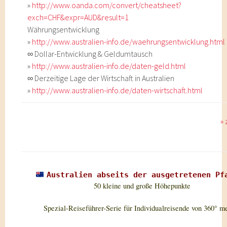
»
http://www.oanda.com/convert/cheatsheet?
exch=CHF&expr=AUD&result=1
Währungsentwicklung
»
http://www.australien-info.de/waehrungsentwicklung.html
∞ Dollar-Entwicklung & Geldumtausch
»
http://www.australien-info.de/daten-geld.html
∞ Derzeitige Lage der Wirtschaft in Australien
»
http://www.australien-info.de/daten-wirtschaft.html
»
Australien abseits der ausgetretenen Pf
50 kleine und große Höhepunkte
Spezial-Reiseführer-Serie für Individualreisende von 360° m