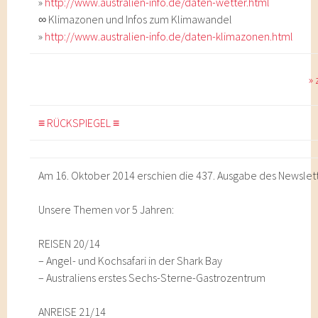
»
http://www.australien-info.de/daten-wetter.html
∞ Klimazonen und Infos zum Klimawandel
»
http://www.australien-info.de/daten-klimazonen.html
»
≡ RÜCKSPIEGEL ≡
Am 16. Oktober 2014 erschien die 437. Ausgabe des Newslet
Unsere Themen vor 5 Jahren:
REISEN 20/14
– Angel- und Kochsafari in der Shark Bay
– Australiens erstes Sechs-Sterne-Gastrozentrum
ANREISE 21/14