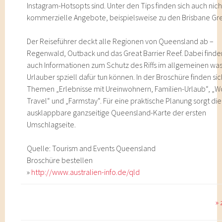
Instagram-Hotsopts sind. Unter den Tips finden sich auch nich
kommerzielle Angebote, beispielsweise zu den Brisbane Gre
Der Reiseführer deckt alle Regionen von Queensland ab –
Regenwald, Outback und das Great Barrier Reef. Dabei finde
auch Informationen zum Schutz des Riffs im allgemeinen wa
Urlauber spziell dafür tun können. In der Broschüre finden sic
Themen „Erlebnisse mit Ureinwohnern, Familien-Urlaub“, „W
Travel“ und „Farmstay“. Für eine praktische Planung sorgt die
ausklappbare ganzseitige Queensland-Karte der ersten
Umschlagseite.
Quelle: Tourism and Events Queensland
Broschüre bestellen
»
http://www.australien-info.de/qld
»