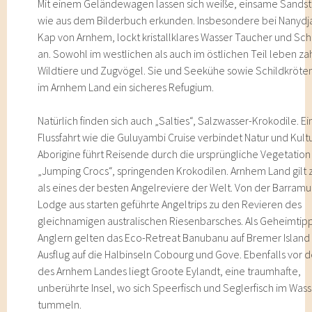
Mit einem Geländewagen lassen sich weiße, einsame Sands
wie aus dem Bilderbuch erkunden. Insbesondere bei Nanyd
Kap von Arnhem, lockt kristallklares Wasser Taucher und Sc
an. Sowohl im westlichen als auch im östlichen Teil leben za
Wildtiere und Zugvögel. Sie und Seekühe sowie Schildkröten
im Arnhem Land ein sicheres Refugium.
Natürlich finden sich auch „Salties“, Salzwasser-Krokodile. Ei
Flussfahrt wie die Guluyambi Cruise verbindet Natur und Kultu
Aborigine führt Reisende durch die ursprüngliche Vegetation
„Jumping Crocs“, springenden Krokodilen. Arnhem Land gilt
als eines der besten Angelreviere der Welt. Von der Barramu
Lodge aus starten geführte Angeltrips zu den Revieren des
gleichnamigen australischen Riesenbarsches. Als Geheimtip
Anglern gelten das Eco-Retreat Banubanu auf Bremer Island
Ausflug auf die Halbinseln Cobourg und Gove. Ebenfalls vor d
des Arnhem Landes liegt Groote Eylandt, eine traumhafte,
unberührte Insel, wo sich Speerfisch und Seglerfisch im Was
tummeln.