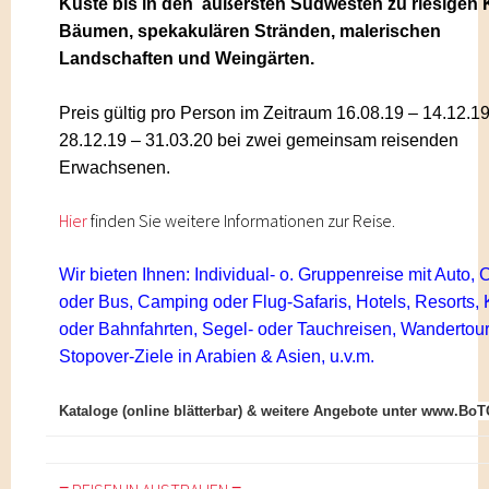
Küste bis in den äußersten Südwesten zu riesigen K
Bäumen, spekakulären Stränden, malerischen
Landschaften und Weingärten.
Preis gültig pro Person
im Zeitraum 16.08.19 – 14.12.1
28.12.19 – 31.03.20 bei zwei gemeinsam reisenden
Erwachsenen
.
Hier
find
en Sie weitere Informationen zur Reise.
Wir bieten Ihnen: Individual- o. Gruppenreise mit Auto,
oder
Bus, Camping oder Flug-Safaris, Hotels, Resorts, 
oder
Bahnfahrten, Segel- oder Tauchreisen, Wandertoure
Stopover-
Ziele in Arabien & Asien, u.v.m.
Kataloge (online blätterbar) & weitere Angebote unter www.Bo