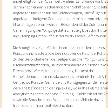
unbehelligt von der Außenwelt. Arnhem Land wurde vor kna
Jahren nach einem niederländischen Schiff benannt, ist sehr
abgelegen und kann nur mit Geländewagen, Linienflügen in
abgelegene indigene Gemeinden oder mithilfe von privaten
Charterflügen bereist werden. Reisenden ist der Zutritt nur m
Genehmigung der Yolngu gestattet, heute gibt es dort Hütte
und Glamping-Unterkünfte in der Wildnis sowie Safaritouren.
Die Aborigines zeigen Gästen ihren faszinierenden Lebensstil,
Kunst und nicht zuletzt die beeindruckende Natur bei Kultur
Zu den Besonderheiten der zeitgenössischen Yolngu-Kunst 
Milchholzschnitzereien, Baumrindenmalereien, Siebdrucke
Flechtkörbe. Wer es traditioneller mag, besucht das
Gemeindemuseum in Yirrkala oder das berühmte Injalak Art 
Centre, wo Künstler Gemälde und Kunstgegenstände herstell
der Nähe befindet sich der Injalak Hill, wo uralte Felsmalere
Aborigines zu bestaunen sind. Ein Yolngu-Guide erklärt die Z
sowie die Sprache seiner Vorfahren und erzählt die dazugeh
traditionellen Traumzeit-Geschichten.