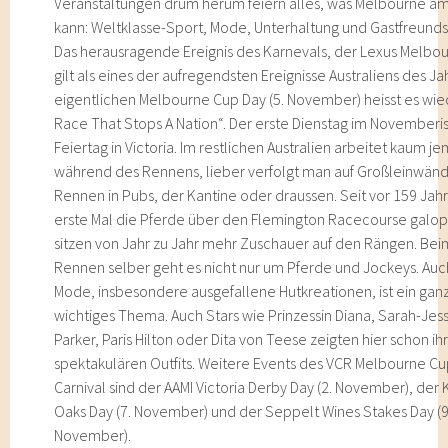
Veranstaltungen drum herum feiern alles, was Melbourne a
kann: Weltklasse-Sport, Mode, Unterhaltung und Gastfreunds
Das herausragende Ereignis des Karnevals, der Lexus Melbo
gilt als eines der aufregendsten Ereignisse Australiens des J
eigentlichen Melbourne Cup Day (5. November) heisst es wie
Race That Stops A Nation“. Der erste Dienstag im Novemberist
Feiertag in Victoria. Im restlichen Australien arbeitet kaum j
während des Rennens, lieber verfolgt man auf Großleinwän
Rennen in Pubs, der Kantine oder draussen. Seit vor 159 Jah
erste Mal die Pferde über den Flemington Racecourse galop
sitzen von Jahr zu Jahr mehr Zuschauer auf den Rängen. Bei
Rennen selber geht es nicht nur um Pferde und Jockeys. Auc
Mode, insbesondere ausgefallene Hutkreationen, ist ein gan
wichtiges Thema. Auch Stars wie Prinzessin Diana, Sarah-Jes
Parker, Paris Hilton oder Dita von Teese zeigten hier schon ih
spektakulären Outfits. Weitere Events des VCR Melbourne C
Carnival sind der AAMI Victoria Derby Day (2. November), de
Oaks Day (7. November) und der Seppelt Wines Stakes Day (9
November).