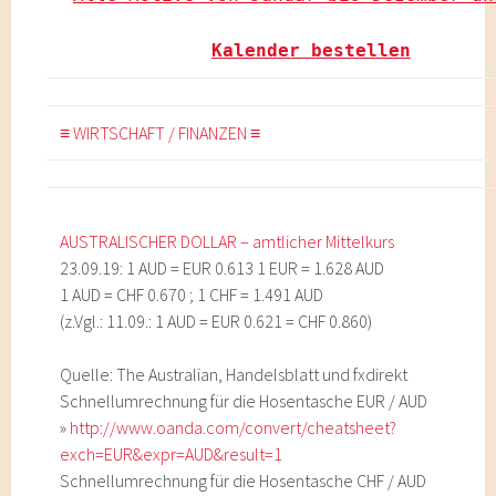
Kalender bestellen
≡ WIRTSCHAFT / FINANZEN ≡
AUSTRALISCHER DOLLAR – amtlicher Mittelkurs
23.09.19: 1 AUD = EUR 0.613 1 EUR = 1.628 AUD
1 AUD = CHF 0.670 ; 1 CHF = 1.491 AUD
(z.Vgl.: 11.09.: 1 AUD = EUR 0.621 = CHF 0.860)
Quelle: The Australian, Handelsblatt und fxdirekt
Schnellumrechnung für die Hosentasche EUR / AUD
»
http://www.oanda.com/convert/cheatsheet?
exch=EUR&expr=AUD&result=1
Schnellumrechnung für die Hosentasche CHF / AUD