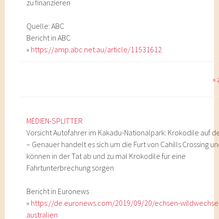
zu finanzieren
Quelle: ABC
Bericht in ABC
»
https://amp.abc.net.au/article/11531612
»
MEDIEN-SPLITTER
Vorsicht Autofahrer im Kakadu-Nationalpark: Krokodile auf d
– Genauer handelt es sich um die Furt von Cahills Crossing un
können in der Tat ab und zu mal Krokodile für eine
Fahrtunterbrechung sorgen
Bericht in Euronews
»
https://de.euronews.com/2019/09/20/echsen-wildwechsel
australien