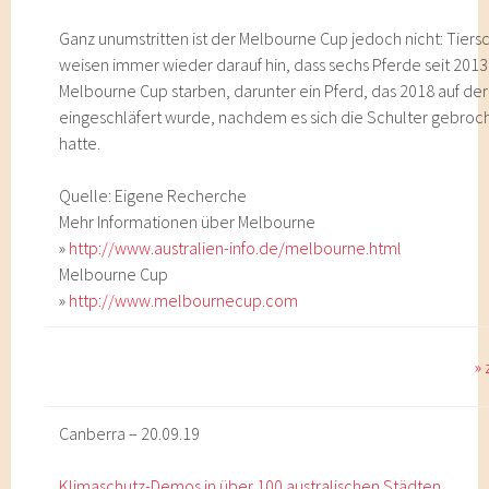
Ganz unumstritten ist der Melbourne Cup jedoch nicht: Tiers
weisen immer wieder darauf hin, dass sechs Pferde seit 201
Melbourne Cup starben, darunter ein Pferd, das 2018 auf de
eingeschläfert wurde, nachdem es sich die Schulter gebroc
hatte.
Quelle: Eigene Recherche
Mehr Informationen über Melbourne
»
http://www.australien-info.de/melbourne.html
Melbourne Cup
»
http://www.melbournecup.com
»
Canberra – 20.09.19
Klimaschutz-Demos in über 100 australischen Städten