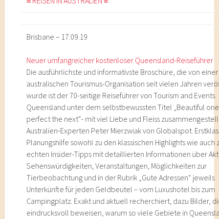
≡ REISEN IN AUSTRALIEN ≡
Brisbane – 17.09.19
Neuer umfangreicher kostenloser Queensland-Reiseführer
Die ausführlichste und informativste Broschüre, die von einer
australischen Tourismus-Organisation seit vielen Jahren veröf
wurde ist der 70-seitige Reiseführer von Tourism and Events
Queensland unter dem selbstbewussten Titel „Beautiful one
perfect the next“- mit viel Liebe und Fleiss zusammengestel
Australien-Experten Peter Mierzwiak von Globalspot. Erstklas
Planungshilfe sowohl zu den klassischen Highlights wie auch 
echten Insider-Tipps mit detaillierten Informationen über Akt
Sehenswürdigkeiten, Veranstaltungen, Möglichkeiten zur
Tierbeobachtung und in der Rubrik „Gute Adressen“ jeweils
Unterkünfte für jeden Geldbeutel – vom Luxushotel bis zum
Campingplatz. Exakt und aktuell recherchiert, dazu Bilder, d
eindrucksvoll beweisen, warum so viele Gebiete in Queensl