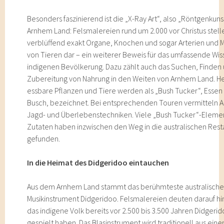
Besonders faszinierend ist die „X-Ray Art“, also „Röntgenkuns
Arnhem Land: Felsmalereien rund um 2.000 vor Christus stell
verblüffend exakt Organe, Knochen und sogar Arterien und 
von Tieren dar – ein weiterer Beweis für das umfassende Wis
indigenen Bevölkerung. Dazu zählt auch das Suchen, Finden
Zubereitung von Nahrung in den Weiten von Arnhem Land. H
essbare Pflanzen und Tiere werden als „Bush Tucker“, Esse
Busch, bezeichnet. Bei entsprechenden Touren vermitteln A
Jagd- und Überlebenstechniken. Viele „Bush Tucker“-Eleme
Zutaten haben inzwischen den Weg in die australischen Rest
gefunden.
In die Heimat des Didgeridoo eintauchen
Aus dem Arnhem Land stammt das berühmteste australisch
Musikinstrument Didgeridoo. Felsmalereien deuten darauf hi
das indigene Volk bereits vor 2.500 bis 3.500 Jahren Didgeri
gespielt haben. Das Blasinstrument wird traditionell aus ein