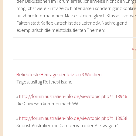
den Diskussionen im Forum erfreulicherweise nicht den Ehrg
möglichst viele Einträge zu hinterlassen sondern ganz konkre
nutzbare Informationen. Masse ist nicht gleich Klasse – verw
Fakten statt Kaffeeklatsch ist das Leitmotiv. Nachfolgend
exemplarisch die meistdiskutierten Themen:
»
Beliebteste Beiträge der letzten 3 Wochen
Tagesausflug Rottnest Island
»
http://forum.australien-info.de/viewtopic.php?t=13946
Die Chinesen kommen nach WA
»
http://forum.australien-info.de/viewtopic.php?t=13958
Südost-Australien mit Campervan oder Mietwagen?