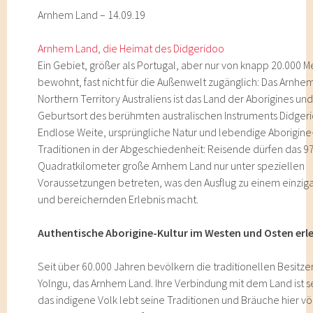
Arnhem Land – 14.09.19
Arnhem Land, die Heimat des Didgeridoo
Ein Gebiet, größer als Portugal, aber nur von knapp 20.000 
bewohnt, fast nicht für die Außenwelt zugänglich: Das Arnhe
Northern Territory Australiens ist das Land der Aborigines un
Geburtsort des berühmten australischen Instruments Didger
Endlose Weite, ursprüngliche Natur und lebendige Aborigine
Traditionen in der Abgeschiedenheit: Reisende dürfen das 9
Quadratkilometer große Arnhem Land nur unter speziellen
Voraussetzungen betreten, was den Ausflug zu einem einziga
und bereichernden Erlebnis macht.
Authentische Aborigine-Kultur im Westen und Osten erl
Seit über 60.000 Jahren bevölkern die traditionellen Besitzer
Yolngu, das Arnhem Land. Ihre Verbindung mit dem Land ist s
das indigene Volk lebt seine Traditionen und Bräuche hier völ