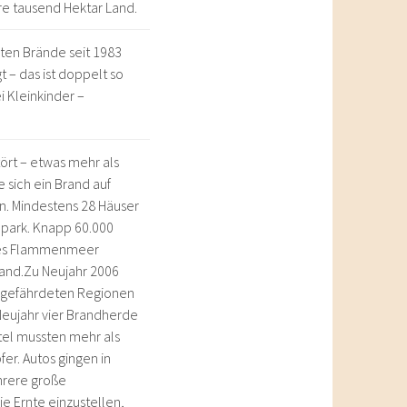
e tausend Hektar Land.
sten Brände seit 1983
 – das ist doppelt so
 Kleinkinder –
tört – etwas mehr als
 sich ein Brand auf
n. Mindestens 28 Häuser
lpark. Knapp 60.000
iges Flammenmeer
and.Zu Neujahr 2006
n gefährdeten Regionen
eujahr vier Brandherde
tel mussten mehr als
er. Autos gingen in
hrere große
e Ernte einzustellen,