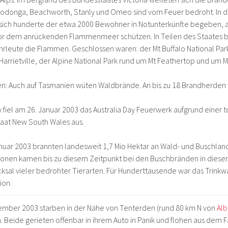
odonga, Beachworth, Stanly und Omeo sind vom Feuer bedroht. In der
sich hunderte der etwa 2000 Bewohner in Notunterkünfte begeben, a
or dem anrückenden Flammenmeer schützen. In Teilen des Staates
rleute die Flammen. Geschlossen waren: der Mt Buffalo National Park
arrietville, der Alpine National Park rund um Mt Feathertop und um 
n: Auch auf Tasmanien wüten Waldbrände. An bis zu 18 Brandherden
 fiel am 26. Januar 2003 das Australia Day Feuerwerk aufgrund einer 
aat New South Wales aus.
nuar 2003 brannten landesweit 1,7 Mio Hektar an Wald- und Buschlan
sonen kamen bis zu diesem Zeitpunkt bei den Buschbränden in dies
icksal vieler bedrohter Tierarten. Für Hunderttausende war das Trink
ion.
ember 2003 starben in der Nähe von Tenterden (rund 80 km N von
Al
. Beide gerieten offenbar in ihrem Auto in Panik und flohen aus dem