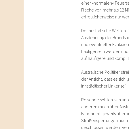
einer »normalen« Feuersa
Fläche von mehr als 12 Mi
erfreulicherweise nur we
Der australische Wetterd
Ausdehnung der Brandsais
und eventueller Evakuie
häufiger sein werden und 
auf häufigere und kompliz
Australische Politiker st
der Ansicht, dass es sic
innstädtischer Linker sei.
Reisende sollten sich un
anderem auch über Austra
Fahrtantritt jeweils übe
Straßensperrungen auch a
geschlossen werden, verg