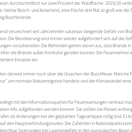
ison durchschnittlich nur zwei Prozent der Waldfläche. 2019/20 verbr
o. Hektar Busch- und Ackerland, eine Fläche drei Mal so groß wie die
nig Buschbrände.
ienst verzeichnet seit Jahrzehnten sukzessiv steigende Gefahr von Br
on. Die Bevölkerung wird immer wieder aufgefordert sich auf die G
rungen vorzubereiten. Die Behörden gehen davon aus, dass Brände 
öfter die Brände außer Kontrolle geraten können. Die Feuerwehren in 
iertere Einsätze ein.
reiten derweil immer noch über die Ursachen der Buschfeuer. Manche P
h „nur“ um normale Naturereignisse handele und der Klimawandel eine 
bedingt mit den Informationsquellen für Feuerwarnungen vertraut mac
lien-Info aufgefunden werden können. Sie sollten bei Reisen entlang
rprüfen ob Änderungen bei der geplanten Tagesetappe nötig sind. Es 
uf den Hauptverbindungsrouten. Die Zufahrten in Nationalparks könn
leichbar Sperrungen bei Lawinengefahr in den europäischen Alpen i