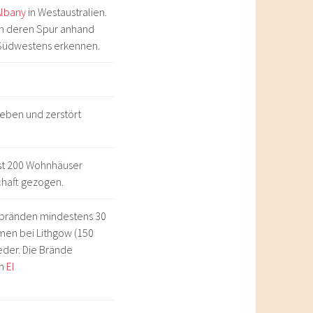
Albany
in Westaustralien.
ch deren Spur anhand
Südwestens erkennen.
leben und zerstört
ast 200 Wohnhäuser
schaft gezogen.
hbränden mindestens 30
en bei Lithgow (150
der. Die Brände
en
El