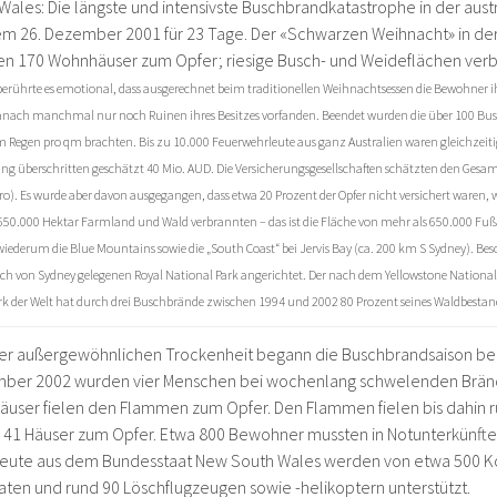
ales: Die längste und intensivste Buschbrandkatastrophe in der aust
em 26. Dezember 2001 für 23 Tage. Der «Schwarzen Weihnacht» in d
len 170 Wohnhäuser zum Opfer; riesige Busch- und Weideflächen ver
r berührte es emotional, dass ausgerechnet beim traditionellen Weihnachtsessen die Bewohner ih
nach manchmal nur noch Ruinen ihres Besitzes vorfanden. Beendet wurden die über 100 Busch
m Regen pro qm brachten. Bis zu 10.000 Feuerwehrleute aus ganz Australien waren gleichzeitig
 überschritten geschätzt 40 Mio. AUD. Die Versicherungsgesellschaften schätzten den Gesam
ro). Es wurde aber davon ausgegangen, dass etwa 20 Prozent der Opfer nicht versichert waren,
650.000 Hektar Farmland und Wald verbrannten – das ist die Fläche von mehr als 650.000 Fußb
iederum die Blue Mountains sowie die „South Coast“ bei Jervis Bay (ca. 200 km S Sydney). Be
ch von Sydney gelegenen Royal National Park angerichtet. Der nach dem Yellowstone National 
 der Welt hat durch drei Buschbrände zwischen 1994 und 2002 80 Prozent seines Waldbestand
ner außergewöhnlichen Trockenheit begann die Buschbrandsaison bere
mber 2002 wurden vier Menschen bei wochenlang schwelenden Brän
äuser fielen den Flammen zum Opfer. Den Flammen fielen bis dahin
 41 Häuser zum Opfer. Etwa 800 Bewohner mussten in Notunterkünfte
eute aus dem Bundesstaat New South Wales werden von etwa 500 K
ten und rund 90 Löschflugzeugen sowie -helikoptern unterstützt.