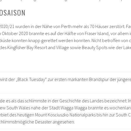
DSAISON
2020/21 wurden in der Nähe von Perth mehr als 70 Häuser zerstört. Fa
 Oktober 2020 brannte es auf der Hälfte von Fraser Island, vor allem
tküste konnten knapp gerettet werden konnten. Nicht betroffen von
s Kingfisher Bay Resort and Village sowie Beauty Spots wie der Lak
wird der „Black Tuesday“ zur ersten markanten Brandspur der jüngere
.
e es als das schlimmste in der Geschichte des Landes bezeichnet: In
New South Wales nahe der Stadt Wagga Wagga brannte es wochenlang
biet des heutigen Mount Kosciuszko Nationalparks bis hin zur South 
 schlimmstmögliche Desaster angesehen.