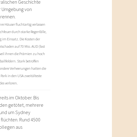
ralischen Geschichte
er Umgebung von
brennen.
re Häuser fluchtartig verlassen
feuer durch starke Regenfälle,
 im Einsatz. Die Kosten der
tschaden auf 70 Mio. AUD (fast
 weil ihnen die Prämien zu hoch
allfeldern. Stark betroffen
sondere Verheerungen hatten die
Park in den USA zweitälteste
es verloren.
its im Oktober. Bis
den getötet, mehrere
 rund um Sydney
 flüchten. Rund 4500
ollegen aus