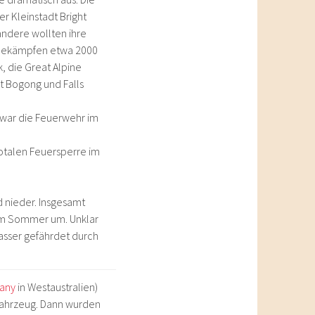
 Kleinstadt Bright
ndere wollten ihre
 bekämpfen etwa 2000
, die Great Alpine
Mt Bogong und Falls
 war die Feuerwehr im
totalen Feuersperre im
d nieder. Insgesamt
em Sommer um. Unklar
wasser gefährdet durch
bany
in Westaustralien)
 Fahrzeug. Dann wurden