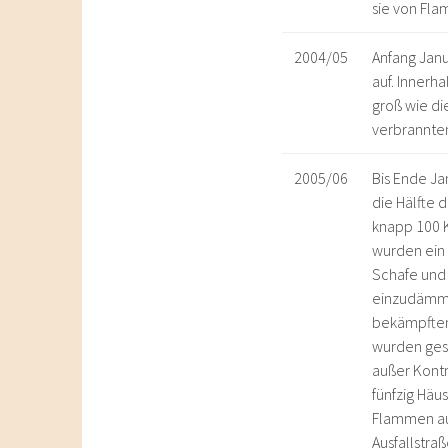
sie von Fl
2004/05
Anfang Janu
auf. Innerh
groß wie di
verbrannten
2005/06
Bis Ende Ja
die Hälfte 
knapp 100 K
wurden ein
Schafe und
einzudämme
bekämpften
wurden ges
außer Kontr
fünfzig Häu
Flammen au
Ausfallstra