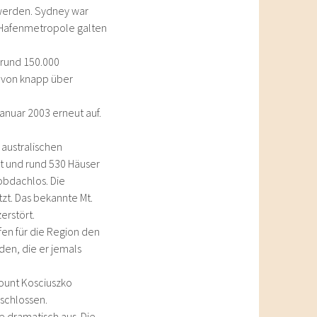
 werden. Sydney war
e Hafenmetropole galten
 rund 150.000
e von knapp über
anuar 2003 erneut auf.
australischen
t und rund 530 Häuser
obdachlos. Die
zt. Das bekannte Mt.
erstört.
fen für die Region den
en, die er jemals
ount Kosciuszko
schlossen.
e dramatisch aus. Die