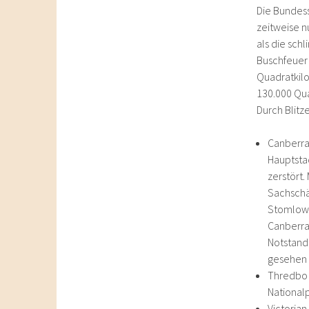
Die Bundess
zeitweise n
als die sch
Buschfeuer 
Quadratkilo
130.000 Qu
Durch Blitz
Canberra
Hauptsta
zerstört
Sachschä
Stomlow 
Canberra
Notstand
gesehen
Thredbo 
National
Victorian