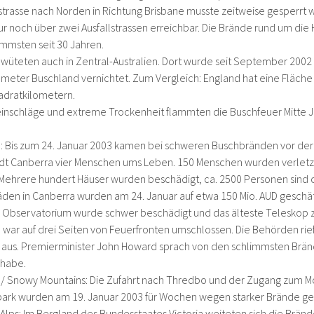
trasse nach Norden in Richtung Brisbane musste zeitweise gesperrt
ur noch über zwei Ausfallstrassen erreichbar. Die Brände rund um di
limmsten seit 30 Jahren.
wüteten auch in Zentral-Australien. Dort wurde seit September 2002
meter Buschland vernichtet. Zum Vergleich: England hat eine Fläch
adratkilometern.
einschläge und extreme Trockenheit flammten die Buschfeuer Mitte J
: Bis zum 24. Januar 2003 kamen bei schweren Buschbränden vor der 
dt Canberra vier Menschen ums Leben. 150 Menschen wurden verletz
. Mehrere hundert Häuser wurden beschädigt, ca. 2500 Personen sind 
den in Canberra wurden am 24. Januar auf etwa 150 Mio. AUD geschät
Observatorium wurde schwer beschädigt und das älteste Teleskop z
 war auf drei Seiten von Feuerfronten umschlossen. Die Behörden rie
 aus. Premierminister John Howard sprach von den schlimmsten Bränd
 habe.
/ Snowy Mountains: Die Zufahrt nach Thredbo und der Zugang zum M
park wurden am 19. Januar 2003 für Wochen wegen starker Brände ge
 Alps: Im Bergland des Bundesstaates Victoria weiteten sich die Bränd