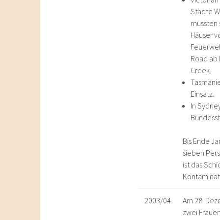
Städte W
mussten 
Häuser v
Feuerweh
Road ab H
Creek.
Tasmanie
Einsatz.
In Sydney
Bundesst
Bis Ende Ja
sieben Per
ist das Sch
Kontaminat
2003/04
Am 28. Dez
zwei Frauen