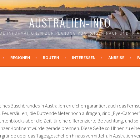
AUSTRALIEN-INFO
DE INFORMATIONEN ZUR PLANUNG VON REISEN NACH UND IN A
REGIONEN
ROUTEN
INTERESSEN
ANREISE
F
 eines Buschbrandes in Australien erreichen garantiert auch das Fern
Feuersäulen, die Dutzende Meter hoch aufragen, sind „Eye-Catcher“. 
htenblocks aber die Zeit für eine differenzierte Betrachtung, und so
anzer Kontinent würde gerade brennen. Diese Seite soll Ihnen zu ei
rgründe über das Tagesgeschehen hinaus vermitteln. In Australien ve