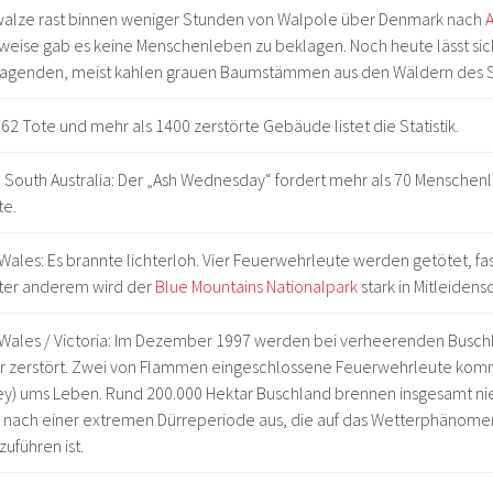
walze rast binnen weniger Stunden von Walpole über Denmark nach
weise gab es keine Menschenleben zu beklagen. Noch heute lässt si
ragenden, meist kahlen grauen Baumstämmen aus den Wäldern des 
62 Tote und mehr als 1400 zerstörte Gebäude listet die Statistik.
d South Australia: Der „Ash Wednesday“ fordert mehr als 70 Menschen
te.
ales: Es brannte lichterloh. Vier Feuerwehrleute werden getötet, f
nter anderem wird der
Blue Mountains Nationalpark
stark in Mitleiden
Wales / Victoria: Im Dezember 1997 werden bei verheerenden Busc
 zerstört. Zwei von Flammen eingeschlossene Feuerwehrleute komm
y) ums Leben. Rund 200.000 Hektar Buschland brennen insgesamt nie
ch nach einer extremen Dürreperiode aus, die auf das Wetterphänom
uführen ist.