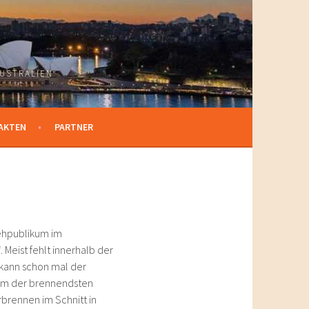
USTRALIEN
AKTEN
PARTNER
sehpublikum im
Meist fehlt innerhalb der
 kann schon mal der
nem der brennendsten
rbrennen im Schnitt in