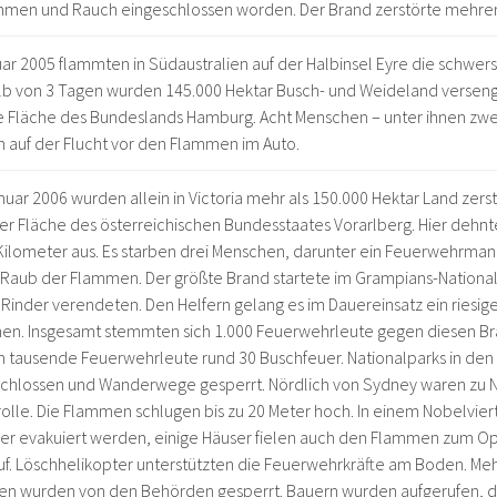
ammen und Rauch eingeschlossen worden. Der Brand zerstörte mehrer
ar 2005 flammten in Südaustralien auf der Halbinsel Eyre die schwer
alb von 3 Tagen wurden 145.000 Hektar Busch- und Weideland versengt
e Fläche des Bundeslands Hamburg. Acht Menschen – unter ihnen zwei
 auf der Flucht vor den Flammen im Auto.
nuar 2006 wurden allein in Victoria mehr als 150.000 Hektar Land zers
der Fläche des österreichischen Bundesstaates Vorarlberg. Hier dehnte
ilometer aus. Es starben drei Menschen, darunter ein Feuerwehrman
 Raub der Flammen. Der größte Brand startete im Grampians-Nationa
 Rinder verendeten. Den Helfern gelang es im Dauereinsatz ein ries
n. Insgesamt stemmten sich 1.000 Feuerwehrleute gegen diesen Br
 tausende Feuerwehrleute rund 30 Buschfeuer. Nationalparks in de
chlossen und Wanderwege gesperrt. Nördlich von Sydney waren zu N
olle. Die Flammen schlugen bis zu 20 Meter hoch. In einem Nobelvier
ser evakuiert werden, einige Häuser fielen auch den Flammen zum Opf
f. Löschhelikopter unterstützten die Feuerwehrkräfte am Boden. Me
ßen wurden von den Behörden gesperrt. Bauern wurden aufgerufen, di