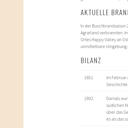
AKTUELLE BRAN
In der Buschbrandsaison 
Agrarland verbrannten. Im
Ortes Happy Valley an Os
unmittelbare Umgebung de
BILANZ
1851
Im Februar 
Geschichte
1902
Damals wurd
südlichen 
über das Ge
es als das