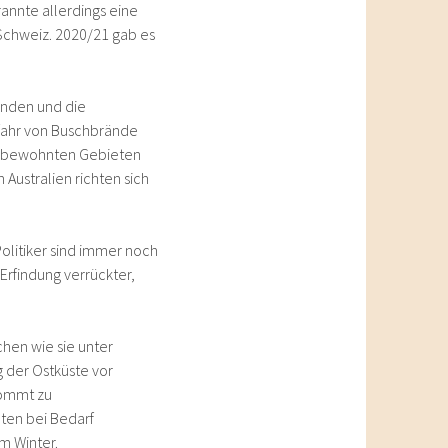
annte allerdings eine
 Schweiz. 2020/21 gab es
änden und die
efahr von Buschbrände
in bewohnten Gebieten
Australien richten sich
olitiker sind immer noch
Erfindung verrückter,
hen wie sie unter
 der Ostküste vor
kommt zu
ten bei Bedarf
m Winter.