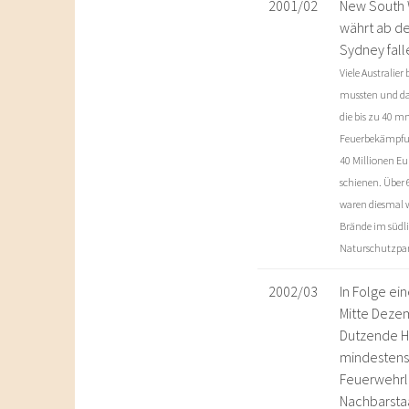
2001/02
New South W
währt ab d
Sydney fal
Viele Australie
mussten und da
die bis zu 40 m
Feuerbekämpfung
40 Millionen Eu
schienen. Über 
waren diesmal w
Brände im südli
Naturschutzpark
2002/03
In Folge ei
Mitte Deze
Dutzende H
mindestens
Feuerwehrl
Nachbarstaa