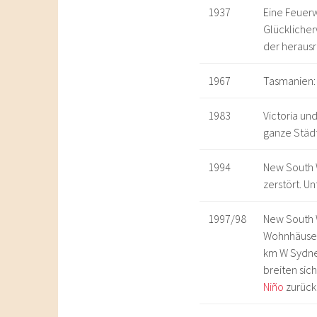
1937
Eine Feuer
Glücklicher
der heraus
1967
Tasmanien: 
1983
Victoria un
ganze Städ
1994
New South W
zerstört. U
1997/98
New South 
Wohnhäuser
km W Sydne
breiten si
Niño
zurückz