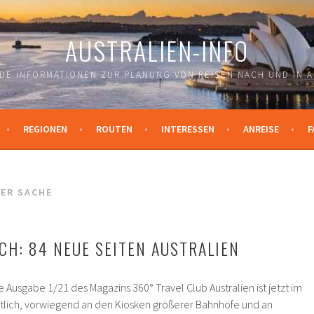
AUSTRALIEN-INFO
DE INFORMATIONEN ZUR PLANUNG VON REISEN NACH UND IN A
REGIONEN
ROUTEN
INTERESSEN
ANREISE
F
NER SACHE
ICH: 84 NEUE SEITEN AUSTRALIEN
ie Ausgabe 1/21 des Magazins 360° Travel Club Australien ist jetzt im
ltlich, vorwiegend an den Kiosken größerer Bahnhöfe und an