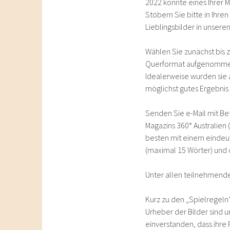
2022 könnte eines Ihrer M
Stöbern Sie bitte in Ihre
Lieblingsbilder in unser
Wählen Sie zunächst bis zu
Querformat aufgenommen 
Idealerweise wurden sie 
möglichst gutes Ergebnis
Senden Sie e-Mail mit Be
Magazins 360° Australien
besten mit einem eindeut
(maximal 15 Wörter) und
Unter allen teilnehmende
Kurz zu den „Spielregeln“
Urheber der Bilder sind u
einverstanden, dass ihre 