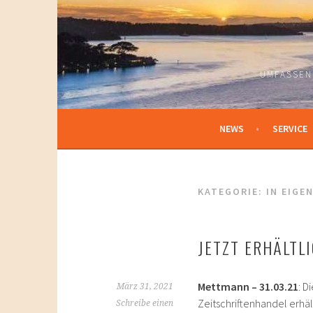
Springe
zum
Inhalt
UMFASSEN
NEWS
SERVICE
KATEGORIE:
IN EIGE
JETZT ERHÄLTL
Mettmann – 31.03.21
: D
März 31, 2021
Zeitschriftenhandel erhä
Schreibe einen