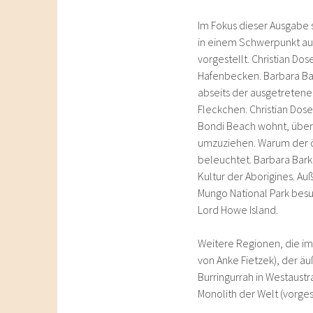
Im Fokus dieser Ausgabe 
in einem Schwerpunkt au
vorgestellt. Christian Do
Hafenbecken. Barbara Bark
abseits der ausgetretenen
Fleckchen. Christian Dose 
Bondi Beach wohnt, über
umzuziehen. Warum der öst
beleuchtet. Barbara Barkh
Kultur der Aborigines. A
Mungo National Park bes
Lord Howe Island.
Weitere Regionen, die im
von Anke Fietzek), der ä
Burringurrah in Westaust
Monolith der Welt (vorges