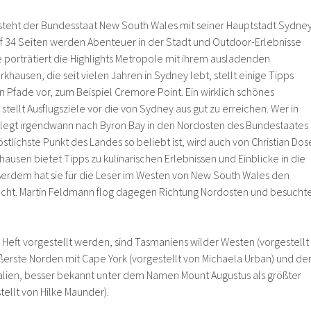
steht der Bundesstaat New South Wales mit seiner Hauptstadt Sydney
f 34 Seiten werden Abenteuer in der Stadt und Outdoor-Erlebnisse
se porträtiert die Highlights Metropole mit ihrem ausladenden
hausen, die seit vielen Jahren in Sydney lebt, stellt einige Tipps
 Pfade vor, zum Beispiel Cremore Point. Ein wirklich schönes
stellt Ausflugsziele vor die von Sydney aus gut zu erreichen. Wer in
legt irgendwann nach Byron Bay in den Nordosten des Bundestaates
lichste Punkt des Landes so beliebt ist, wird auch von Christian Dos
ausen bietet Tipps zu kulinarischen Erlebnissen und Einblicke in die
ußerdem hat sie für die Leser im Westen von New South Wales den
ucht. Martin Feldmann flog dagegen Richtung Nordosten und besucht
 Heft vorgestellt werden, sind Tasmaniens wilder Westen (vorgestellt
ußerste Norden mit Cape York (vorgestellt von Michaela Urban) und de
ralien, besser bekannt unter dem Namen Mount Augustus als größter
tellt von Hilke Maunder).