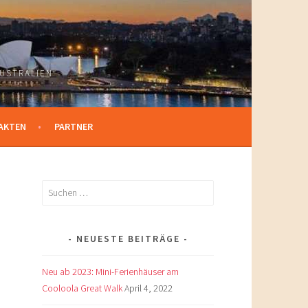
USTRALIEN
AKTEN
PARTNER
Suchen
nach:
NEUESTE BEITRÄGE
Neu ab 2023: Mini-Ferienhäuser am
Cooloola Great Walk
April 4, 2022