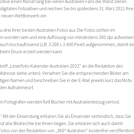
otive einen Monat lang bei vielen Australien-Fans die Wand zieren.
n digitalen Fotoalben und reichen Sie bis spätestens 31. März 2021 Ihre
en neuen Wettbewerb ein.
 drei Ihrer besten Australien-Fotos aus. Die Fotos sollten im
worden sein und eine Auflösung von mindestens 300 dpi aufweisen
auch hochauflösend (z.B. 3.200 x 2.400 Pixel) aufgenommen, damit ei
 beim Druck erzielt werden kann.
treff „Leserfoto-Kalender Australien 2022“ an die Redaktion des
 (Adresse siehe unten). Versehen Sie die entsprechenden Bilder am
igen Namen und beschreiben Sie in der E-Mail jeweils kurz das Motiv
 den Aufnahmeort.
n Fotografen werden fünf Bücher mit Australienbezug verlost.
: Mit der Einsendung erklären Sie als Einsender verbindlich, dass Sie
nd alle Bildrechte bei Ihnen liegen. Sie erklären sich auch damit
Fotos von der Redaktion von „360° Australien“ kostenfrei veröffentlich