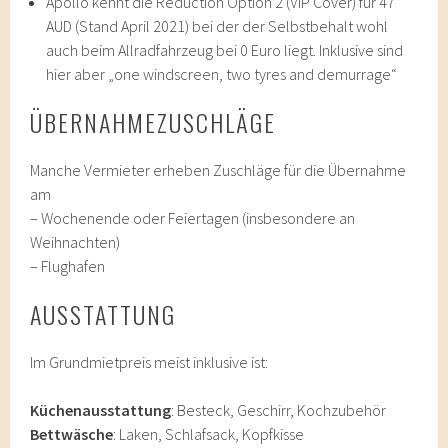
Apollo kennt die Reduction Option 2 (VIP Cover) für 47
AUD (Stand April 2021) bei der der Selbstbehalt wohl
auch beim Allradfahrzeug bei 0 Euro liegt. Inklusive sind
hier aber „one windscreen, two tyres and demurrage“
ÜBERNAHMEZUSCHLÄGE
Manche Vermieter erheben Zuschläge für die Übernahme
am
– Wochenende oder Feiertagen (insbesondere an
Weihnachten)
– Flughafen
AUSSTATTUNG
Im Grundmietpreis meist inklusive ist:
Küchenausstattung
: Besteck, Geschirr, Kochzubehör
Bettwäsche
: Laken, Schlafsack, Kopfkisse