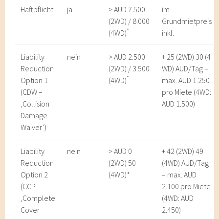
Haftpflicht
ja
> AUD 7.500
im
(2WD) / 8.000
Grundmietpreis
*
(4WD)
inkl.
Liability
nein
> AUD 2.500
+ 25 (2WD) 30 (4
Reduction
(2WD) / 3.500
WD) AUD/Tag –
*
Option 1
(4WD)
max. AUD 1.250
(CDW –
pro Miete (4WD:
‚Collision
AUD 1.500)
Damage
Waiver‘)
Liability
nein
> AUD 0
+ 42 (2WD) 49
Reduction
(2WD) 50
(4WD) AUD/Tag
Option 2
(4WD)*
– max. AUD
(CCP –
2.100 pro Miete
‚Complete
(4WD: AUD
Cover
2.450)