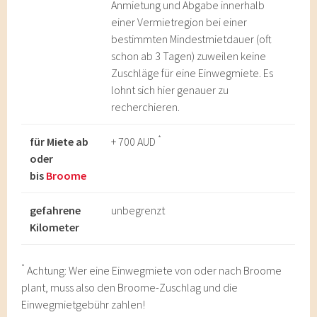
Anmietung und Abgabe innerhalb
einer Vermietregion bei einer
bestimmten Mindestmietdauer (oft
schon ab 3 Tagen) zuweilen keine
Zuschläge für eine Einwegmiete. Es
lohnt sich hier genauer zu
recherchieren.
*
für Miete ab
+ 700 AUD
oder
bis
Broome
gefahrene
unbegrenzt
Kilometer
*
Achtung: Wer eine Einwegmiete von oder nach Broome
plant, muss also den Broome-Zuschlag und die
Einwegmietgebühr zahlen!