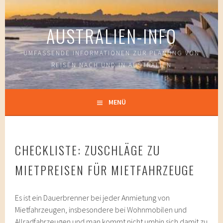
Springe
zum
AUSTRALIEN-INFO
Inhalt
UMFASSENDE INFORMATIONEN ZUR PLANUNG VON
REISEN NACH UND IN AUSTRALIEN
MENÜ
CHECKLISTE: ZUSCHLÄGE ZU
MIETPREISEN FÜR MIETFAHRZEUGE
Es ist ein Dauerbrenner bei jeder Anmietung von
Mietfahrzeugen, insbesondere bei Wohnmobilen und
Allradfahrzeugen und man kommt nicht umhin sich damit zu