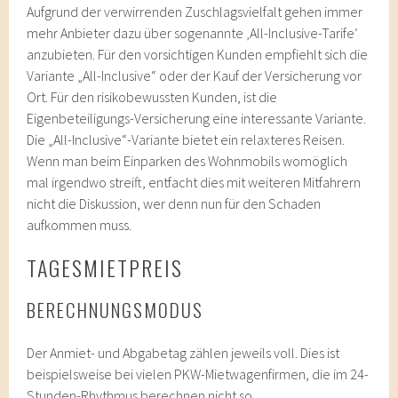
Aufgrund der verwirrenden Zuschlagsvielfalt gehen immer
mehr Anbieter dazu über sogenannte ‚All-Inclusive-Tarife‘
anzubieten. Für den vorsichtigen Kunden empfiehlt sich die
Variante „All-Inclusive“ oder der Kauf der Versicherung vor
Ort. Für den risikobewussten Kunden, ist die
Eigenbeteiligungs-Versicherung eine interessante Variante.
Die „All-Inclusive“-Variante bietet ein relaxteres Reisen.
Wenn man beim Einparken des Wohnmobils womöglich
mal irgendwo streift, entfacht dies mit weiteren Mitfahrern
nicht die Diskussion, wer denn nun für den Schaden
aufkommen muss.
TAGESMIETPREIS
BERECHNUNGSMODUS
Der Anmiet- und Abgabetag zählen jeweils voll. Dies ist
beispielsweise bei vielen PKW-Mietwagenfirmen, die im 24-
Stunden-Rhythmus berechnen nicht so.