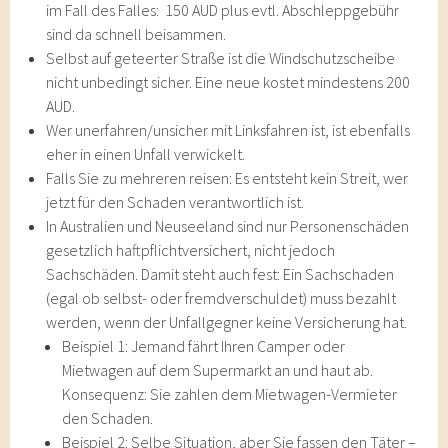
im Fall des Falles: 150 AUD plus evtl. Abschleppgebühr
sind da schnell beisammen.
Selbst auf geteerter Straße ist die Windschutzscheibe
nicht unbedingt sicher. Eine neue kostet mindestens 200
AUD.
Wer unerfahren/unsicher mit Linksfahren ist, ist ebenfalls
eher in einen Unfall verwickelt.
Falls Sie zu mehreren reisen: Es entsteht kein Streit, wer
jetzt für den Schaden verantwortlich ist.
In Australien und Neuseeland sind nur Personenschäden
gesetzlich haftpflichtversichert, nicht jedoch
Sachschäden. Damit steht auch fest: Ein Sachschaden
(egal ob selbst- oder fremdverschuldet) muss bezahlt
werden, wenn der Unfallgegner keine Versicherung hat.
Beispiel 1: Jemand fährt Ihren Camper oder
Mietwagen auf dem Supermarkt an und haut ab.
Konsequenz: Sie zahlen dem Mietwagen-Vermieter
den Schaden.
Beispiel 2: Selbe Situation, aber Sie fassen den Täter –