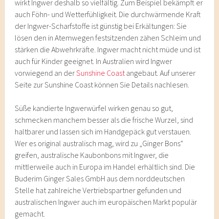
wirkt Ingwer deshalb so vielfältig. Zum Beispiel bekämpft er
auch Föhn- und Wetterfühligkeit. Die durchwärmende Kraft
der Ingwer-Scharfstoffe ist günstig bei Erkältungen: Sie
lösen den in Atemwegen festsitzenden zähen Schleim und
stärken die Abwehrkräfte. Ingwer macht nicht müde und ist
auch für Kinder geeignet. In Australien wird Ingwer
vorwiegend an der
Sunshine Coast
angebaut. Auf unserer
Seite zur Sunshine Coast können Sie Details nachlesen.
Süße kandierte Ingwerwürfel wirken genau so gut,
schmecken manchem besser als die frische Wurzel, sind
haltbarer und lassen sich im Handgepäck gut verstauen.
Wer es original australisch mag, wird zu „Ginger Bons“
greifen, australische Kaubonbons mit Ingwer, die
mittlerweile auch in Europa im Handel erhältlich sind. Die
Buderim Ginger Sales GmbH aus dem norddeutschen
Stelle hat zahlreiche Vertriebspartner gefunden und
australischen Ingwer auch im europäischen Markt populär
gemacht.