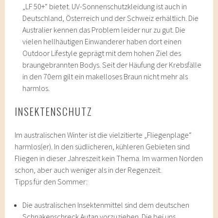
„LF 50+“ bietet. UV-Sonnenschutzkleidung ist auch in
Deutschland, Österreich und der Schweiz erhältlich. Die
Australier kennen das Problem leider nur zu gut. Die
vielen hellhäutigen Einwanderer haben dort einen
Outdoor Lifestyle geprägt mit dem hohen Ziel des
braungebrannten Bodys. Seit der Häufung der Krebsfälle
in den 70ern gilt ein makelloses Braun nicht mehr als
harmlos.
INSEKTENSCHUTZ
Im australischen Winter ist die vielzitierte „Fliegenplage“
harmlos(er). In den südlicheren, kühleren Gebieten sind
Fliegen in dieser Jahreszeit kein Thema. Im warmen Norden
schon, aber auch weniger als in der Regenzeit.
Tipps für den Sommer:
Die australischen Insektenmittel sind dem deutschen
Schnakenschreck Autan vorzuziehen. Die bei uns