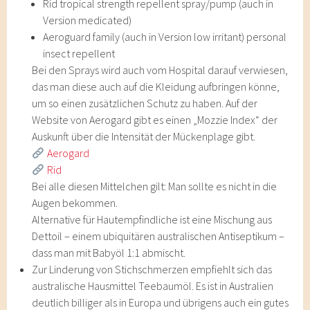
Rid tropical strength repellent spray/pump (auch in
Version medicated)
Aeroguard family (auch in Version low irritant) personal
insect repellent
Bei den Sprays wird auch vom Hospital darauf verwiesen,
das man diese auch auf die Kleidung aufbringen könne,
um so einen zusätzlichen Schutz zu haben. Auf der
Website von Aerogard gibt es einen „Mozzie Index“ der
Auskunft über die Intensität der Mückenplage gibt.
Aerogard
Rid
Bei alle diesen Mittelchen gilt: Man sollte es nicht in die
Augen bekommen.
Alternative für Hautempfindliche ist eine Mischung aus
Dettoil – einem ubiquitären australischen Antiseptikum –
dass man mit Babyöl 1:1 abmischt.
Zur Linderung von Stichschmerzen empfiehlt sich das
australische Hausmittel Teebaumöl. Es ist in Australien
deutlich billiger als in Europa und übrigens auch ein gutes