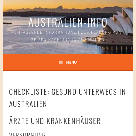
Springe
zum
AUSTRALIEN-INFO
Inhalt
UMFASSENDE INFORMATIONEN ZUR PLANUNG VON
REISEN NACH UND IN AUSTRALIEN
MENÜ
CHECKLISTE: GESUND UNTERWEGS IN
AUSTRALIEN
ÄRZTE UND KRANKENHÄUSER
VERSORGUNG