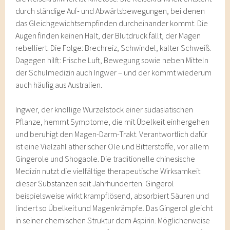
durch ständige Auf- und Abwärtsbewegungen, bei denen
das Gleichgewichtsempfinden durcheinander kommt. Die
Augen finden keinen Halt, der Blutdruck fällt, der Magen
rebelliert. Die Folge: Brechreiz, Schwindel, kalter Schweiß.
Dagegen hilft: Frische Luft, Bewegung sowie neben Mitteln
der Schulmedizin auch Ingwer – und der kommt wiederum
auch häufig aus Australien.
Ingwer, der knollige Wurzelstock einer südasiatischen
Pflanze, hemmt Symptome, die mit Übelkeit einhergehen
und beruhigt den Magen-Darm-Trakt. Verantwortlich dafür
ist eine Vielzahl ätherischer Öle und Bitterstoffe, vor allem
Gingerole und Shogaole. Die traditionelle chinesische
Medizin nutzt die vielfältige therapeutische Wirksamkeit
dieser Substanzen seit Jahrhunderten. Gingerol
beispielsweise wirkt krampflösend, absorbiert Säuren und
lindert so Übelkeit und Magenkrämpfe. Das Gingerol gleicht
in seiner chemischen Struktur dem Aspirin. Möglicherweise