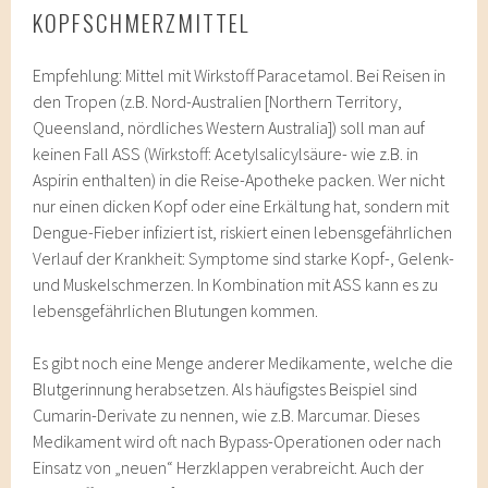
KOPFSCHMERZMITTEL
Empfehlung: Mittel mit Wirkstoff Paracetamol. Bei Reisen in
den Tropen (z.B. Nord-Australien [Northern Territory,
Queensland, nördliches Western Australia]) soll man auf
keinen Fall ASS (Wirkstoff: Acetylsalicylsäure- wie z.B. in
Aspirin enthalten) in die Reise-Apotheke packen. Wer nicht
nur einen dicken Kopf oder eine Erkältung hat, sondern mit
Dengue-Fieber infiziert ist, riskiert einen lebensgefährlichen
Verlauf der Krankheit: Symptome sind starke Kopf-, Gelenk-
und Muskelschmerzen. In Kombination mit ASS kann es zu
lebensgefährlichen Blutungen kommen.
Es gibt noch eine Menge anderer Medikamente, welche die
Blutgerinnung herabsetzen. Als häufigstes Beispiel sind
Cumarin-Derivate zu nennen, wie z.B. Marcumar. Dieses
Medikament wird oft nach Bypass-Operationen oder nach
Einsatz von „neuen“ Herzklappen verabreicht. Auch der