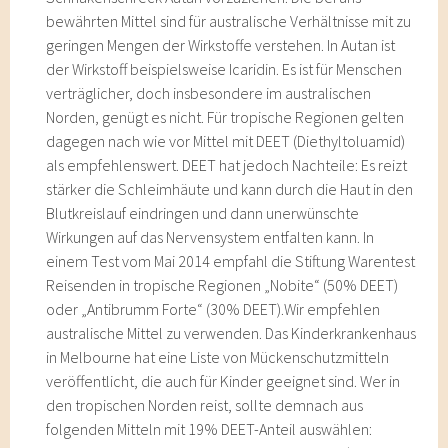
bewährten Mittel sind für australische Verhältnisse mit zu
geringen Mengen der Wirkstoffe verstehen. In Autan ist
der Wirkstoff beispielsweise Icaridin. Es ist für Menschen
verträglicher, doch insbesondere im australischen
Norden, genügt es nicht. Für tropische Regionen gelten
dagegen nach wie vor Mittel mit DEET (Diethyltoluamid)
als empfehlenswert. DEET hat jedoch Nachteile: Es reizt
stärker die Schleimhäute und kann durch die Haut in den
Blutkreislauf eindringen und dann unerwünschte
Wirkungen auf das Nervensystem entfalten kann. In
einem Test vom Mai 2014 empfahl die Stiftung Warentest
Reisenden in tropische Regionen „Nobite“ (50% DEET)
oder „Antibrumm Forte“ (30% DEET).Wir empfehlen
australische Mittel zu verwenden. Das Kinderkrankenhaus
in Melbourne hat eine Liste von Mückenschutzmitteln
veröffentlicht, die auch für Kinder geeignet sind. Wer in
den tropischen Norden reist, sollte demnach aus
folgenden Mitteln mit 19% DEET-Anteil auswählen: