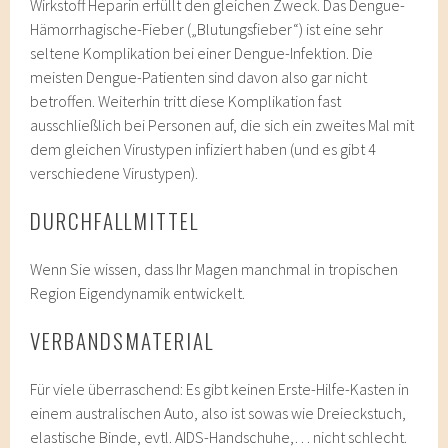
Wirkstoff Heparin erfüllt den gleichen Zweck. Das Dengue-
Hämorrhagische-Fieber („Blutungsfieber“) ist eine sehr
seltene Komplikation bei einer Dengue-Infektion. Die
meisten Dengue-Patienten sind davon also gar nicht
betroffen. Weiterhin tritt diese Komplikation fast
ausschließlich bei Personen auf, die sich ein zweites Mal mit
dem gleichen Virustypen infiziert haben (und es gibt 4
verschiedene Virustypen).
DURCHFALLMITTEL
Wenn Sie wissen, dass Ihr Magen manchmal in tropischen
Region Eigendynamik entwickelt.
VERBANDSMATERIAL
Für viele überraschend: Es gibt keinen Erste-Hilfe-Kasten in
einem australischen Auto, also ist sowas wie Dreieckstuch,
elastische Binde, evtl. AIDS-Handschuhe,… nicht schlecht.