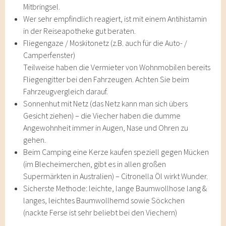
Mitbringsel.
Wer sehr empfindlich reagiert, ist mit einem Antihistamin
in der Reiseapotheke gut beraten.
Fliegengaze / Moskitonetz (z.B. auch für die Auto- /
Camperfenster)
Teilweise haben die Vermieter von Wohnmobilen bereits
Fliegengitter bei den Fahrzeugen. Achten Sie beim
Fahrzeugvergleich darauf.
Sonnenhut mit Netz (das Netz kann man sich übers
Gesicht ziehen) – die Viecher haben die dumme
Angewohnheit immer in Augen, Nase und Ohren zu
gehen.
Beim Camping eine Kerze kaufen speziell gegen Mücken
(im Blecheimerchen, gibt es in allen großen
Supermärkten in Australien) – Citronella Öl wirkt Wunder.
Sicherste Methode: leichte, lange Baumwollhose lang &
langes, leichtes Baumwollhemd sowie Söckchen
(nackte Ferse ist sehr beliebt bei den Viechern)