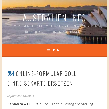
Springe
zum
AUSTRALIEN-INFO
Inhalt
UMFASSENDE INFORMATIONEN ZUR PLANUNG VON
REISEN NACH UND IN AUSTRALIEN
MENÜ
ONLINE-FORMULAR SOLL
EINREISEKARTE ERSETZEN
September 13, 2021
Canberra – 13.09.21
: Eine „Digitale Passagiererklärung“