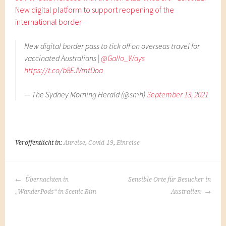
New digital platform to support reopening of the
international border
New digital border pass to tick off on overseas travel for
vaccinated Australians |
@Gallo_Ways
https://t.co/b8EJVmtDoa
— The Sydney Morning Herald (@smh)
September 13, 2021
Veröffentlicht in:
Anreise
,
Covid-19
,
Einreise
BEITRAGS-
Übernachten in
Sensible Orte für Besucher in
NAVIGATION
„WanderPods“ in Scenic Rim
Australien