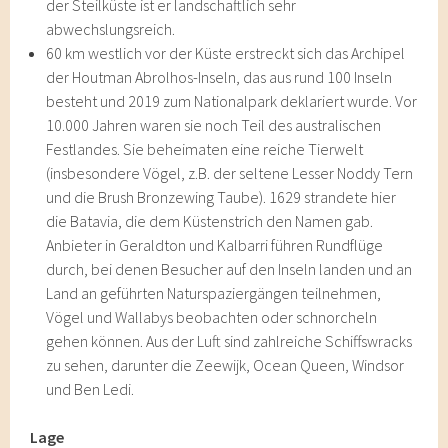
der Steilküste ist er landschaftlich sehr
abwechslungsreich.
60 km westlich vor der Küste erstreckt sich das Archipel
der Houtman Abrolhos-Inseln, das aus rund 100 Inseln
besteht und 2019 zum Nationalpark deklariert wurde. Vor
10.000 Jahren waren sie noch Teil des australischen
Festlandes. Sie beheimaten eine reiche Tierwelt
(insbesondere Vögel, z.B. der seltene Lesser Noddy Tern
und die Brush Bronzewing Taube). 1629 strandete hier
die Batavia, die dem Küstenstrich den Namen gab.
Anbieter in Geraldton und Kalbarri führen Rundflüge
durch, bei denen Besucher auf den Inseln landen und an
Land an geführten Naturspaziergängen teilnehmen,
Vögel und Wallabys beobachten oder schnorcheln
gehen können. Aus der Luft sind zahlreiche Schiffswracks
zu sehen, darunter die Zeewijk, Ocean Queen, Windsor
und Ben Ledi.
Lage