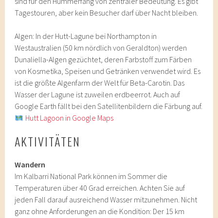
sind für den Hummerfang von zentraler Bedeutung. Es gibt
Tagestouren, aber kein Besucher darf über Nacht bleiben.
Algen: In der Hutt-Lagune bei Northampton in
Westaustralien (50 km nördlich von Geraldton) werden
Dunaliella-Algen gezüchtet, deren Farbstoff zum Färben
von Kosmetika, Speisen und Getränken verwendet wird. Es
ist die größte Algenfarm der Welt für Beta-Carotin. Das
Wasser der Lagune ist zuweilen erdbeerrot. Auch auf
Google Earth fällt bei den Satellitenbildern die Färbung auf.
Hutt Lagoon in Google Maps
AKTIVITÄTEN
Wandern
Im Kalbarri National Park können im Sommer die
Temperaturen über 40 Grad erreichen. Achten Sie auf
jeden Fall darauf ausreichend Wasser mitzunehmen. Nicht
ganz ohne Anforderungen an die Kondition: Der 15 km