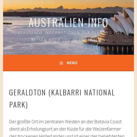
Springe
zum
AUSTRALIEN-INFO
Inhalt
UMFASSENDE INFORMATIONEN ZUR PLANUNG VON
REISEN NACH UND IN AUSTRALIEN
MENÜ
GERALDTON (KALBARRI NATIONAL
PARK)
Der größte Ort im zentralen Westen an der Batavia Coast
dient als Erholungsort an der Küste für die Weizenfarmer
des trockenen Hinterlandes und ist einer der beliebtesten