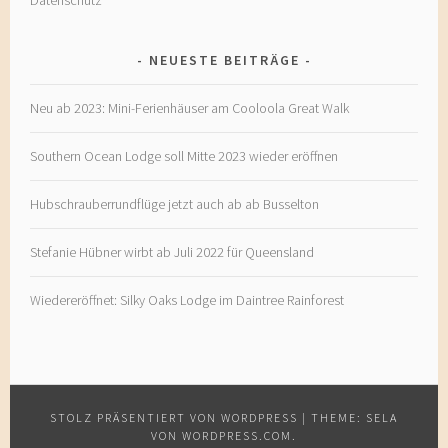
NEUESTE BEITRÄGE
Neu ab 2023: Mini-Ferienhäuser am Cooloola Great Walk
Southern Ocean Lodge soll Mitte 2023 wieder eröffnen
Hubschrauberrundflüge jetzt auch ab ab Busselton
Stefanie Hübner wirbt ab Juli 2022 für Queensland
Wiedereröffnet: Silky Oaks Lodge im Daintree Rainforest
STOLZ PRÄSENTIERT VON WORDPRESS
|
THEME: SELA
VON
WORDPRESS.COM
.