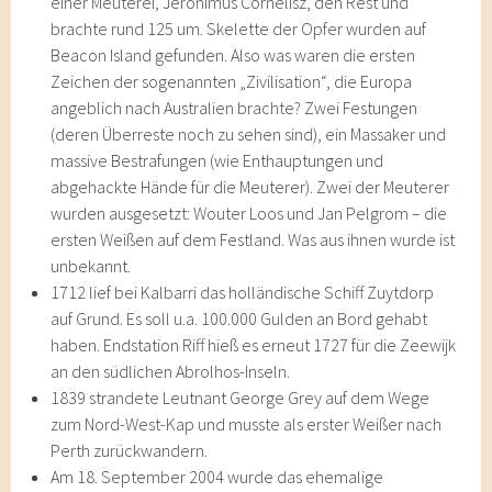
einer Meuterei, Jeronimus Cornelisz, den Rest und
brachte rund 125 um. Skelette der Opfer wurden auf
Beacon Island gefunden. Also was waren die ersten
Zeichen der sogenannten „Zivilisation“, die Europa
angeblich nach Australien brachte? Zwei Festungen
(deren Überreste noch zu sehen sind), ein Massaker und
massive Bestrafungen (wie Enthauptungen und
abgehackte Hände für die Meuterer). Zwei der Meuterer
wurden ausgesetzt: Wouter Loos und Jan Pelgrom – die
ersten Weißen auf dem Festland. Was aus ihnen wurde ist
unbekannt.
1712 lief bei Kalbarri das holländische Schiff Zuytdorp
auf Grund. Es soll u.a. 100.000 Gulden an Bord gehabt
haben. Endstation Riff hieß es erneut 1727 für die Zeewijk
an den südlichen Abrolhos-Inseln.
1839 strandete Leutnant George Grey auf dem Wege
zum Nord-West-Kap und musste als erster Weißer nach
Perth zurückwandern.
Am 18. September 2004 wurde das ehemalige