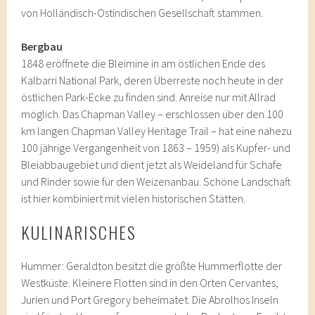
von Holländisch-Ostindischen Gesellschaft stammen.
Bergbau
1848 eröffnete die Bleimine in am östlichen Ende des
Kalbarri National Park, deren Überreste noch heute in der
östlichen Park-Ecke zu finden sind. Anreise nur mit Allrad
möglich. Das Chapman Valley – erschlossen über den 100
km langen Chapman Valley Heritage Trail – hat eine nahezu
100 jährige Vergangenheit von 1863 – 1959) als Kupfer- und
Bleiabbaugebiet und dient jetzt als Weideland für Schafe
und Rinder sowie für den Weizenanbau. Schöne Landschaft
ist hier kombiniert mit vielen historischen Stätten.
KULINARISCHES
Hummer: Geraldton besitzt die größte Hummerflotte der
Westküste. Kleinere Flotten sind in den Orten Cervantes,
Jurien und Port Gregory beheimatet. Die Abrolhos Inseln