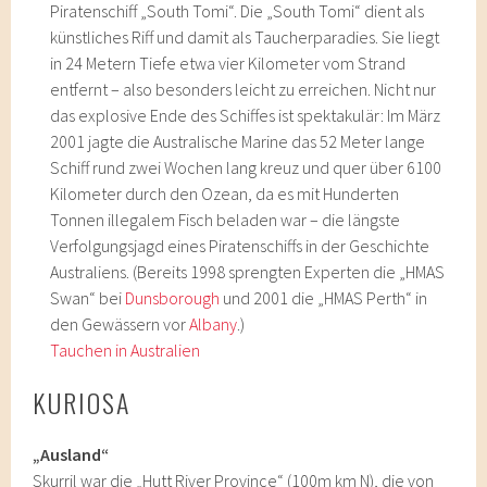
Piratenschiff „South Tomi“. Die „South Tomi“ dient als
künstliches Riff und damit als Taucherparadies. Sie liegt
in 24 Metern Tiefe etwa vier Kilometer vom Strand
entfernt – also besonders leicht zu erreichen. Nicht nur
das explosive Ende des Schiffes ist spektakulär: Im März
2001 jagte die Australische Marine das 52 Meter lange
Schiff rund zwei Wochen lang kreuz und quer über 6100
Kilometer durch den Ozean, da es mit Hunderten
Tonnen illegalem Fisch beladen war – die längste
Verfolgungsjagd eines Piratenschiffs in der Geschichte
Australiens. (Bereits 1998 sprengten Experten die „HMAS
Swan“ bei
Dunsborough
und 2001 die „HMAS Perth“ in
den Gewässern vor
Albany
.)
Tauchen in Australien
KURIOSA
„Ausland“
Skurril war die „Hutt River Province“ (100m km N), die von