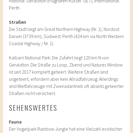
national: Geraldton (Flughafen-Kürzel: GET), international:
Perth
Straßen
Die Stadt liegt am Great Northern Highway (Nr. 1), Nordost:
Darwin (3739 km), Südwest: Perth (424 km via North Western
Coastal Highway / Nr. 1).
Kalbarri National Park: Die Zufahrt liegt 120 km N von
Geraldton. Die Straße zu Loop, Zbend und Natures Window
ist seit 2017 komplett geteert. Weitere Straßen sind
ungeteert, erfordern aber kein Allradfahrzeug. Allerdings
sind Mietfahrzeuge mit Zweiradantrieb oft abseits geteerter
Straßen nicht versichert.
SEHENSWERTES
Fauna
Der Vogelpark Rainbow Jungle hat eine Vielzahl exotischer