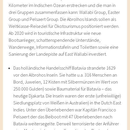
Kilometer im Indischen Ozean erstrecken und die man in
drei Gruppen zusammenfassen kann: Wallabi Group, Easter
Group und Pelsaert Group. Die Abrolhos Islands sollen als
Weltklasse-Reiseziel für Ökotourismus positioniert werden.
Ab 2020 wird in touristische Infrastruktur wie neue
Bootsanleger, schattenspendende Unterstände,
Wanderwege, Informationstafeln und Toiletten sowie eine
Sanierung der Landepiste auf East Wallabi investiert.
Das holländische Handelsschiff Batavia strandete 1629
vor den Albrohos Inseln. Sie hatte u.a. 316 Menschen an
Bord, Juwelen, 12 Kisten mit Silbermünzen im Wert von
250.000 Gulden) sowie Baumaterial für Batavia – das
heutige Djakarta. Die Inseln waren der erste (unfreiwillige)
Siedlungsplatz von Weißen in Australien) in the Dutch East
Indies. Unter den Überlebenden war Kapitän Francisco
Pelsaert der das Beiboot mit 47 Überlebenden nach
Batavia weitersegelte. Derweil terrorisierte der Anführer