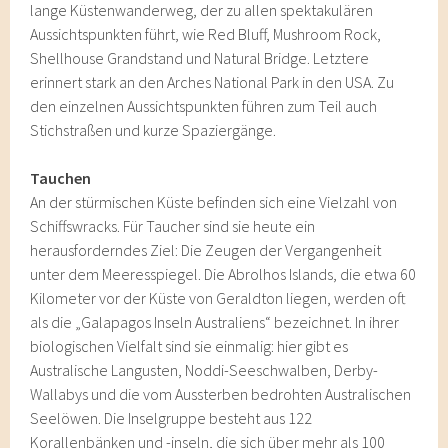
lange Küstenwanderweg, der zu allen spektakulären
Aussichtspunkten führt, wie Red Bluff, Mushroom Rock,
Shellhouse Grandstand und Natural Bridge. Letztere
erinnert stark an den Arches National Park in den USA. Zu
den einzelnen Aussichtspunkten führen zum Teil auch
Stichstraßen und kurze Spaziergänge.
Tauchen
An der stürmischen Küste befinden sich eine Vielzahl von
Schiffswracks. Für Taucher sind sie heute ein
herausforderndes Ziel: Die Zeugen der Vergangenheit
unter dem Meeresspiegel. Die Abrolhos Islands, die etwa 60
Kilometer vor der Küste von Geraldton liegen, werden oft
als die „Galapagos Inseln Australiens“ bezeichnet. In ihrer
biologischen Vielfalt sind sie einmalig: hier gibt es
Australische Langusten, Noddi-Seeschwalben, Derby-
Wallabys und die vom Aussterben bedrohten Australischen
Seelöwen. Die Inselgruppe besteht aus 122
Korallenbänken und -inseln, die sich über mehr als 100