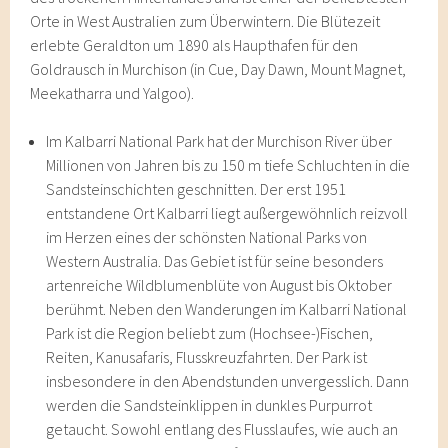
Orte in West Australien zum Überwintern. Die Blütezeit
erlebte Geraldton um 1890 als Haupthafen für den
Goldrausch in Murchison (in Cue, Day Dawn, Mount Magnet,
Meekatharra und Yalgoo).
Im Kalbarri National Park hat der Murchison River über
Millionen von Jahren bis zu 150 m tiefe Schluchten in die
Sandsteinschichten geschnitten. Der erst 1951
entstandene Ort Kalbarri liegt außergewöhnlich reizvoll
im Herzen eines der schönsten National Parks von
Western Australia. Das Gebiet ist für seine besonders
artenreiche Wildblumenblüte von August bis Oktober
berühmt. Neben den Wanderungen im Kalbarri National
Park ist die Region beliebt zum (Hochsee-)Fischen,
Reiten, Kanusafaris, Flusskreuzfahrten. Der Park ist
insbesondere in den Abendstunden unvergesslich. Dann
werden die Sandsteinklippen in dunkles Purpurrot
getaucht. Sowohl entlang des Flusslaufes, wie auch an