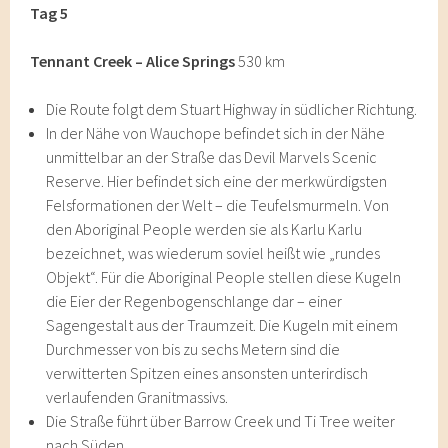
Tag 5
Tennant Creek – Alice Springs
530 km
Die Route folgt dem Stuart Highway in südlicher Richtung.
In der Nähe von Wauchope befindet sich in der Nähe
unmittelbar an der Straße das Devil Marvels Scenic
Reserve. Hier befindet sich eine der merkwürdigsten
Felsformationen der Welt – die Teufelsmurmeln. Von
den Aboriginal People werden sie als Karlu Karlu
bezeichnet, was wiederum soviel heißt wie „rundes
Objekt“. Für die Aboriginal People stellen diese Kugeln
die Eier der Regenbogenschlange dar – einer
Sagengestalt aus der Traumzeit. Die Kugeln mit einem
Durchmesser von bis zu sechs Metern sind die
verwitterten Spitzen eines ansonsten unterirdisch
verlaufenden Granitmassivs.
Die Straße führt über Barrow Creek und Ti Tree weiter
nach Süden.