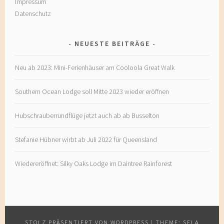
Impressum
Datenschutz
NEUESTE BEITRÄGE
Neu ab 2023: Mini-Ferienhäuser am Cooloola Great Walk
Southern Ocean Lodge soll Mitte 2023 wieder eröffnen
Hubschrauberrundflüge jetzt auch ab ab Busselton
Stefanie Hübner wirbt ab Juli 2022 für Queensland
Wiedereröffnet: Silky Oaks Lodge im Daintree Rainforest
STOLZ PRÄSENTIERT VON WORDPRESS
|
THEME: SELA