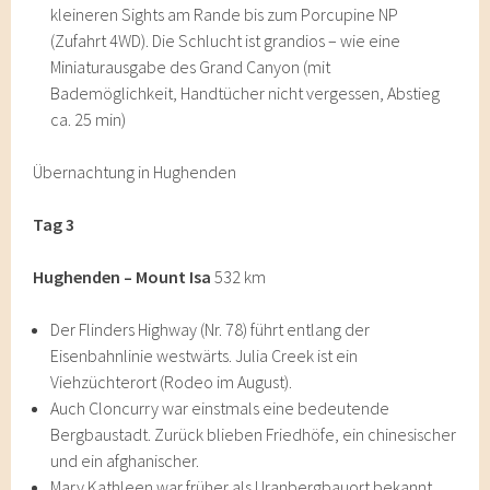
kleineren Sights am Rande bis zum Porcupine NP
(Zufahrt 4WD). Die Schlucht ist grandios – wie eine
Miniaturausgabe des Grand Canyon (mit
Bademöglichkeit, Handtücher nicht vergessen, Abstieg
ca. 25 min)
Übernachtung in Hughenden
Tag 3
Hughenden – Mount Isa
532 km
Der Flinders Highway (Nr. 78) führt entlang der
Eisenbahnlinie westwärts. Julia Creek ist ein
Viehzüchterort (Rodeo im August).
Auch Cloncurry war einstmals eine bedeutende
Bergbaustadt. Zurück blieben Friedhöfe, ein chinesischer
und ein afghanischer.
Mary Kathleen war früher als Uranbergbauort bekannt.