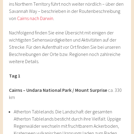
ins Northern Territory führt noch weiter nördlich – über den
Savannah Way – beschrieben in der Routenbeschreibung
von
Cairns nach Darwin
.
Nachfolgend finden Sie eine Übersicht mit einigen der
wichtigsten Sehenswürdigkeiten und Aktivitäten auf der
Strecke. Für den Aufenthalt vor Ort finden Sie bei unseren
Beschreibungen der Orte bzw. Regionen noch zahlreiche
weitere Details.
Tag 1
Cairns – Undara National Park / Mount Surprise
ca. 330
km
Atherton Tablelands: Die Landschaft der gesamten
Atherton Tablelands besticht durch ihre Vielfalt. Üppige
Regenwälder wechseln mit fruchtbarem Ackerboden,
Kraterseen vulkanischen Ursprungs laden zum Baden