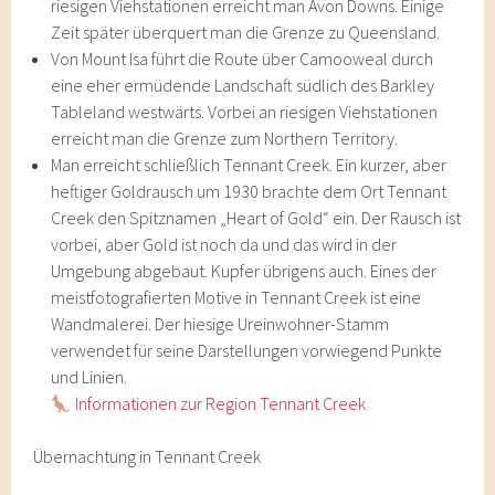
riesigen Viehstationen erreicht man Avon Downs. Einige
Zeit später überquert man die Grenze zu Queensland.
Von Mount Isa führt die Route über Camooweal durch
eine eher ermüdende Landschaft südlich des Barkley
Tableland westwärts. Vorbei an riesigen Viehstationen
erreicht man die Grenze zum Northern Territory.
Man erreicht schließlich Tennant Creek. Ein kurzer, aber
heftiger Goldrausch um 1930 brachte dem Ort Tennant
Creek den Spitznamen „Heart of Gold“ ein. Der Rausch ist
vorbei, aber Gold ist noch da und das wird in der
Umgebung abgebaut. Kupfer übrigens auch. Eines der
meistfotografierten Motive in Tennant Creek ist eine
Wandmalerei. Der hiesige Ureinwohner-Stamm
verwendet für seine Darstellungen vorwiegend Punkte
und Linien.
Informationen zur Region Tennant Creek
Übernachtung in Tennant Creek